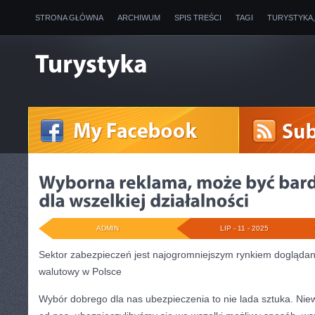
STRONA GŁÓWNA
ARCHIWUM
SPIS TREŚCI
TAGI
TURYSTYKA
ADMIN
LIP - 11 - 2025
Sektor zabezpieczeń jest najogromniejszym rynkiem doglądan
walutowy w Polsce
Wybór dobrego dla nas ubezpieczenia to nie lada sztuka. Niew