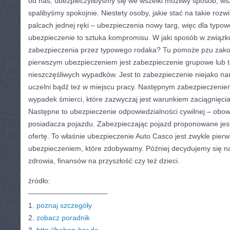
od nas, ubezpieczylibyśmy się we wszelki możliwy sposób, wsz
spalibyśmy spokojnie. Niestety osoby, jakie stać na takie roz
palcach jednej ręki – ubezpieczenia nowy targ, więc dla typow
ubezpieczenie to sztuka kompromisu. W jaki sposób w związk
zabezpieczenia przez typowego rodaka? Tu pomoże pzu zako
pierwszym ubezpieczeniem jest zabezpieczenie grupowe lub 
nieszczęśliwych wypadków. Jest to zabezpieczenie niejako n
uczelni bądź też w miejscu pracy. Następnym zabezpieczenie
wypadek śmierci, które zazwyczaj jest warunkiem zaciągnięci
Następne to ubezpieczenie odpowiedzialności cywilnej – obo
posiadacza pojazdu. Zabezpieczając pojazd proponowane jest
ofertę. To właśnie ubezpieczenie Auto Casco jest zwykle pier
ubezpieczeniem, które zdobywamy. Później decydujemy się n
zdrowia, finansów na przyszłość czy też dzieci.
źródło:
———————————
1.
poznaj szczegóły
2.
zobacz poradnik