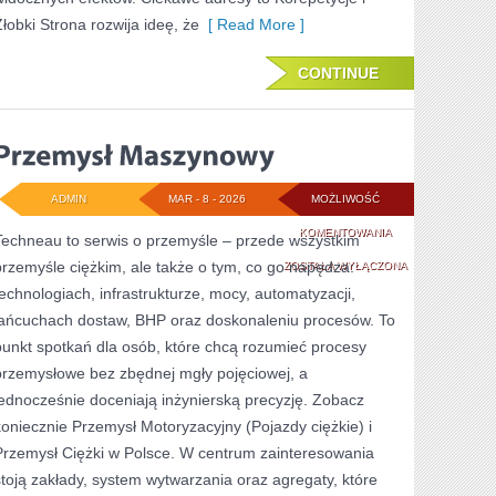
Źłobki Strona rozwija ideę, że
[ Read More ]
CONTINUE
ADMIN
MAR - 8 - 2026
MOŻLIWOŚĆ
PRZEMYSŁ
KOMENTOWANIA
Techneau to serwis o przemyśle – przede wszystkim
przemyśle ciężkim, ale także o tym, co go napędza:
MASZYNOWY
ZOSTAŁA WYŁĄCZONA
technologiach, infrastrukturze, mocy, automatyzacji,
łańcuchach dostaw, BHP oraz doskonaleniu procesów. To
punkt spotkań dla osób, które chcą rozumieć procesy
przemysłowe bez zbędnej mgły pojęciowej, a
jednocześnie doceniają inżynierską precyzję. Zobacz
koniecznie Przemysł Motoryzacyjny (Pojazdy ciężkie) i
Przemysł Ciężki w Polsce. W centrum zainteresowania
stoją zakłady, system wytwarzania oraz agregaty, które