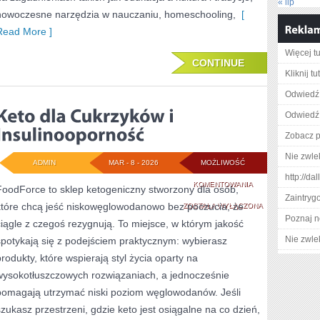
« lip
nowoczesne narzędzia w nauczaniu, homeschooling,
[
Read More ]
Więcej tu
CONTINUE
Kliknij t
Odwiedź 
Odwiedź 
Zobacz p
Nie zwlek
ADMIN
MAR - 8 - 2026
MOŻLIWOŚĆ
http://d
KETO
KOMENTOWANIA
FoodForce to sklep ketogeniczny stworzony dla osób,
Zaintry
które chcą jeść niskowęglowodanowo bez poczucia, że
DLA
ZOSTAŁA WYŁĄCZONA
Poznaj n
ciągle z czegoś rezygnują. To miejsce, w którym jakość
CUKRZYKÓW
Nie zwlek
spotykają się z podejściem praktycznym: wybierasz
I
produkty, które wspierają styl życia oparty na
INSULINOOPORNO
wysokotłuszczowych rozwiązaniach, a jednocześnie
pomagają utrzymać niski poziom węglowodanów. Jeśli
szukasz przestrzeni, gdzie keto jest osiągalne na co dzień,