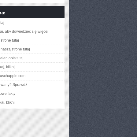
taj
utaj, aby dowiedzieć się więcej
stronę tutaj
naszą stronę tutaj
ełen opis tutaj
aj, kliknij
allaschapple.com
gowany? Sprawdź
owe fakty
aj, kliknij
ŚĆ