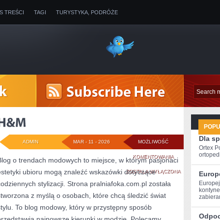
IS TREŚCI
TAGI
TURYSTYKA, PODRÓŻE
POP
Dla s
ADMIN
MAR - 11 - 2026
MOŻLIWOŚĆ
Ortex P
ortopedi
H&M
KOMENTOWANIA
Blog o trendach modowych to miejsce, w którym pasjonaci
estetyki ubioru mogą znaleźć wskazówki dotyczące
ZOSTAŁA WYŁĄCZONA
Europ
codziennych stylizacji. Strona pralniafoka.com.pl została
Europej
kontynen
stworzona z myślą o osobach, które chcą śledzić świat
zabiera
stylu. To blog modowy, który w przystępny sposób
Odpoc
przedstawia najnowsze kierunki w modzie. Polecamy