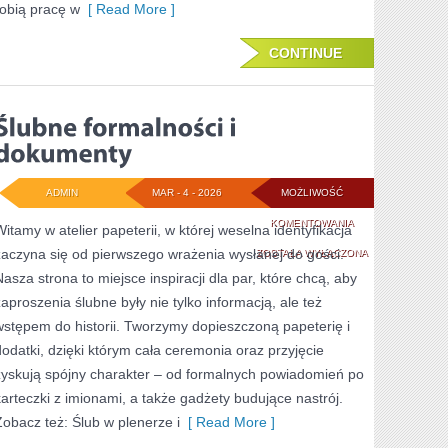
robią pracę w
[ Read More ]
CONTINUE
ADMIN
MAR - 4 - 2026
MOŻLIWOŚĆ
ŚLUBNE
KOMENTOWANIA
Witamy w atelier papeterii, w której weselna identyfikacja
zaczyna się od pierwszego wrażenia wysłanej do gości.
FORMALNOŚCI
ZOSTAŁA WYŁĄCZONA
Nasza strona to miejsce inspiracji dla par, które chcą, aby
I
zaproszenia ślubne były nie tylko informacją, ale też
DOKUMENTY
wstępem do historii. Tworzymy dopieszczoną papeterię i
dodatki, dzięki którym cała ceremonia oraz przyjęcie
zyskują spójny charakter – od formalnych powiadomień po
karteczki z imionami, a także gadżety budujące nastrój.
Zobacz też: Ślub w plenerze i
[ Read More ]