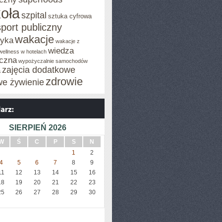
oła
szpital
sztuka cyfrowa
sport publiczny
wakacje
tyka
wakacje z
wiedza
wellness w hotelach
czna
wypożyczalnie samochodów
zajęcia dodatkowe
a
zdrowie
we żywienie
SIERPIEŃ 2026
W
Ś
C
P
S
N
1
2
4
5
6
7
8
9
11
12
13
14
15
16
18
19
20
21
22
23
25
26
27
28
29
30