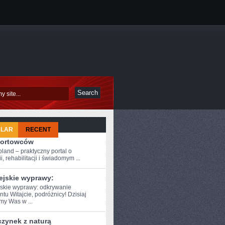
ULAR
RECENT
portowców
oland – praktyczny portal o
i, rehabilitacji i świadomym ...
ejskie wyprawy:
skie wyprawy: ⁣odkrywanie
tu Witajcie, podróżnicy! Dzisiaj
my Was w ...
zynek z naturą