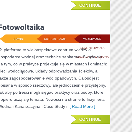
CONTINUE
ADMIN
LUT - 26 - 2026
MOŻLIWOŚĆ
FOTOWOLTAIKA
KOMENTOWANIA
Ta platforma to wieloaspektowe centrum wiedzy o
gospodarce wodnej oraz technice sanitarnej. Skupia się
ZOSTAŁA WYŁĄCZONA
na tym, co w praktyce projektuje się w miastach i gminach:
sieci wodociągowe, układy odprowadzania ścieków, a
także zagospodarowanie wód opadowych. Całość jest
opisana w sposób rzeczowy, ale jednocześnie przystępny,
tak aby po treści mogli sięgać praktycy oraz osoby, które
dopiero uczą się tematu. Nowości na stronie to Inżynieria
Wodna i Kanalizacyjna i Case Study i
[ Read More ]
CONTINUE