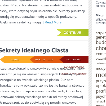
Czy mar
Adidas i Prada. Na stronie można znaleźć rozbudowane
zgiełku i
eksty, które dotyczą stylu ubierania się. Autorzy publikacji
Magic
starają się przedstawiać modę w sposób praktyczny.
Witajcie
Dzięki temu czytelnicy mogą
[ Read More ]
przenie
CONTINUE
antyki
genet
bud
cho
comm
egzami
ADMIN
MAR - 11 - 2026
MOŻLIWOŚĆ
butikowe
SEKRETY
KOMENTOWANIA
medy
pizzeriasaxofon.pl to smakowity serwis o gotowaniu, który
mot
koncentruje się na włoskich inspiracjach kulinarnych, a
IDEALNEGO
ZOSTAŁA WYŁĄCZONA
szczególnie na świecie włoskiego placka. Już sam
przyr
CIASTA
opie
charakter strony pokazuje, że nie jest to banalna strona o
prof
gotowaniu, lecz miejsce stworzone dla osób, które chcą
psych
poznawać sekrety włoskiego smaku od strony smakowej.
rehabili
To przestrzeń, gdzie spotykają się porady, smakowe
medy