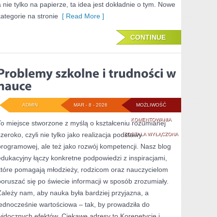
a nie tylko na papierze, ta idea jest dokładnie o tym. Nowe
kategorie na stronie
[ Read More ]
CONTINUE
ADMIN
MAR - 8 - 2026
MOŻLIWOŚĆ
PROBLEMY
KOMENTOWANIA
To miejsce stworzone z myślą o kształceniu rozumianej
szeroko, czyli nie tylko jako realizacja podstawy
SZKOLNE
ZOSTAŁA WYŁĄCZONA
programowej, ale też jako rozwój kompetencji. Nasz blog
I
edukacyjny łączy konkretne podpowiedzi z inspiracjami,
TRUDNOŚCI
które pomagają młodzieży, rodzicom oraz nauczycielom
W
poruszać się po świecie informacji w sposób zrozumiały.
Zależy nam, aby nauka była bardziej przyjazna, a
NAUCE
jednocześnie wartościowa – tak, by prowadziła do
widocznych efektów. Ciekawe adresy to Korepetycje i