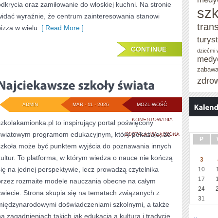
odkrycia oraz zamiłowanie do włoskiej kuchni. Na stronie
szk
widać wyraźnie, że centrum zainteresowania stanowi
tran
pizza w wielu
[ Read More ]
turys
CONTINUE
dziećmi
medy
zabaw
zdro
ADMIN
MAR - 11 - 2026
MOŻLIWOŚĆ
NAJCIEKAWSZE
KOMENTOWANIA
szkolakamionka.pl to inspirujący portal poświęcony
światowym programom edukacyjnym, który pokazuje, że
SZKOŁY
ZOSTAŁA WYŁĄCZONA
P
szkoła może być punktem wyjścia do poznawania innych
ŚWIATA
kultur. To platforma, w którym wiedza o nauce nie kończą
3
się na jednej perspektywie, lecz prowadzą czytelnika
10
17
przez rozmaite modele nauczania obecne na całym
24
świecie. Strona skupia się na tematach związanych z
31
międzynarodowymi doświadczeniami szkolnymi, a także
na zagadnieniach takich jak edukacja a kultura i tradycje,