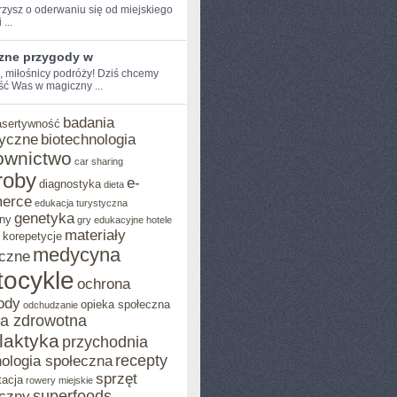
zysz o oderwaniu ​się od miejskiego
 ...
zne przygody w
, miłośnicy ​podróży! Dziś chcemy⁢
ść Was w magiczny ...
badania
asertywność
yczne
biotechnologia
ownictwo
car sharing
roby
e-
diagnostyka
dieta
erce
edukacja turystyczna
genetyka
ny
gry edukacyjne
hotele
materiały
korepetycje
medycyna
czne
ocykle
ochrona
ody
opieka społeczna
odchudzanie
ka zdrowotna
ilaktyka
przychodnia
recepty
ologia społeczna
sprzęt
tacja
rowery miejskie
superfoods
czny