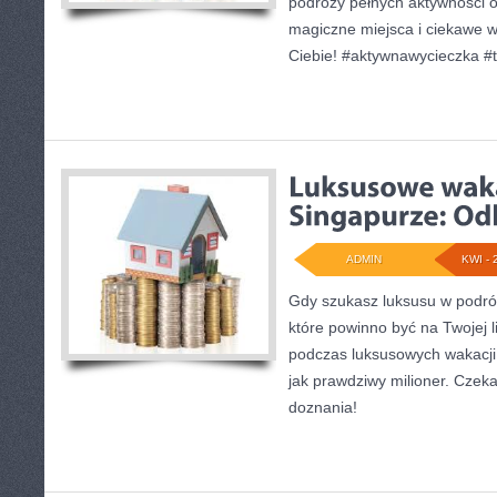
podróży pełnych aktywności o
magiczne miejsca i ciekawe w
Ciebie! #aktywnawycieczka #t
ADMIN
KWI - 
Gdy szukasz luksusu w podróż
które powinno być na Twojej li
podczas luksusowych wakacji 
jak prawdziwy milioner. Czek
doznania!