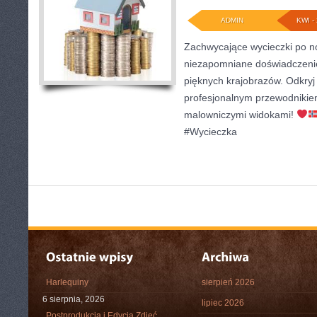
ADMIN
KWI - 
Zachwycające wycieczki po no
niezapomniane doświadczenie
pięknych krajobrazów. Odkryj 
profesjonalnym przewodnikie
malowniczymi widokami!
#Wycieczka
Harlequiny
sierpień 2026
6 sierpnia, 2026
lipiec 2026
Postprodukcja i Edycja Zdjęć