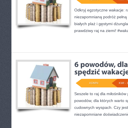
Odkryj egzotyczne wakacje: ra
niezapomnianą podróż pełną 
białych plaż i gęstymi dżungl
prawdziwy raj na ziemi! #wak
ADMIN
KWI - 
Seszele to raj dla miłośników 
powodów, dla których warto s
cudownych wyspach. Czy jes
niezapomniane doświadczeni