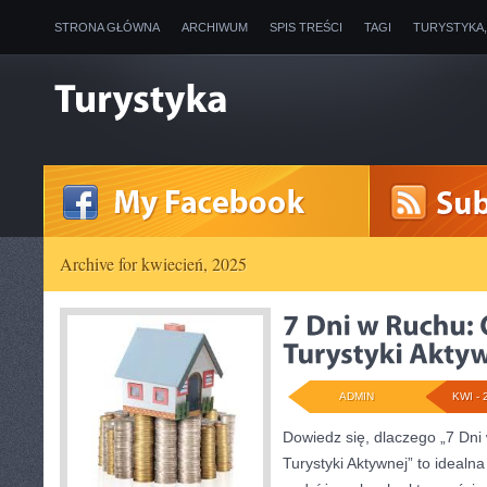
STRONA GŁÓWNA
ARCHIWUM
SPIS TREŚCI
TAGI
TURYSTYKA
Archive for kwiecień, 2025
ADMIN
KWI - 
Dowiedz się, dlaczego „7 Dni
Turystyki Aktywnej” to idealn