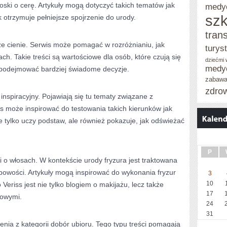
roski o cerę. Artykuły mogą dotyczyć takich tematów jak
medy
szk
 otrzymuje pełniejsze spojrzenie do urody.
tran
 cienie. Serwis może pomagać w rozróżnianiu, jak
turys
h. Takie treści są wartościowe dla osób, które czują się
dziećmi
medy
 podejmować bardziej świadome decyzje.
zabaw
zdro
inspiracyjny. Pojawiają się tu tematy związane z
ss może inspirować do testowania takich kierunków jak
e tylko uczy podstaw, ale również pokazuje, jak odświeżać
P
i o włosach. W kontekście urody fryzura jest traktowana
bowości. Artykuły mogą inspirować do wykonania fryzur
3
10
 Veriss jest nie tylko blogiem o makijażu, lecz także
17
kowymi.
24
31
nia z kategorii dobór ubioru. Tego typu treści pomagają