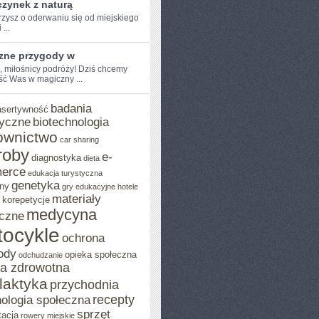
zynek z naturą
zysz o oderwaniu ​się od miejskiego
 ...
zne przygody w
, miłośnicy ​podróży! Dziś chcemy⁢
ść Was w magiczny ...
badania
asertywność
yczne
biotechnologia
ownictwo
car sharing
roby
e-
diagnostyka
dieta
erce
edukacja turystyczna
genetyka
ny
gry edukacyjne
hotele
materiały
korepetycje
medycyna
czne
ocykle
ochrona
ody
opieka społeczna
odchudzanie
ka zdrowotna
ilaktyka
przychodnia
recepty
ologia społeczna
sprzęt
tacja
rowery miejskie