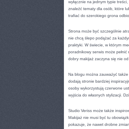
wyłącznie na jednym typie treści
znaleźć tematy dla osób, które lu
trafiać do szerokiego grona odbi
Strona może być szczególnie atra
nie chcą ślepo podążać za każdy
praktyki. W świecie, w którym me
poradnikowy serwis może pełnić ro
dobry makijaż zaczyna się nie od
Na blogu można zauważyć także z
dodają stronie bardziej inspiracy
osoby wykorzystują czerwone usta
wyjścia do własnych stylizacji. D
Studio Veriss może także inspiro
Makijaż nie musi być tu obowiąz
pokazuje, że nawet drobne zmiany