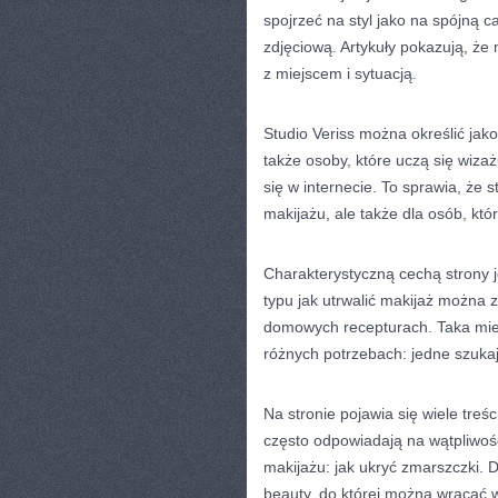
spojrzeć na styl jako na spójną c
zdjęciową. Artykuły pokazują, że 
z miejscem i sytuacją.
Studio Veriss można określić jak
także osoby, które uczą się wizaż
się w internecie. To sprawia, że 
makijażu, ale także dla osób, któ
Charakterystyczną cechą strony 
typu jak utrwalić makijaż można z
domowych recepturach. Taka mie
różnych potrzebach: jedne szukaj
Na stronie pojawia się wiele treśc
często odpowiadają na wątpliwoś
makijażu: jak ukryć zmarszczki. 
beauty, do której można wracać 