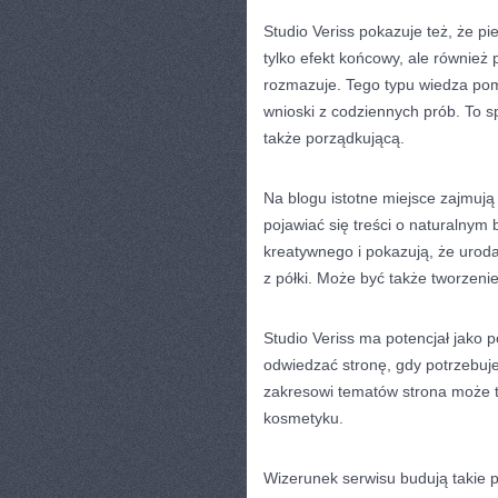
Studio Veriss pokazuje też, że pi
tylko efekt końcowy, ale również
rozmazuje. Tego typu wiedza pom
wnioski z codziennych prób. To sp
także porządkującą.
Na blogu istotne miejsce zajmują
pojawiać się treści o naturalnym 
kreatywnego i pokazują, że urod
z półki. Może być także tworzen
Studio Veriss ma potencjał jako 
odwiedzać stronę, gdy potrzebuj
zakresowi tematów strona może 
kosmetyku.
Wizerunek serwisu budują takie po