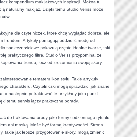
, lecz kompendium makijażowych inspiracji. Można tu
bią naturalny makijaż. Dzięki temu Studio Veriss może
orców.
kcyjna dla czytelniczek, które chcą wyglądać dobrze, ale
m trendem. Artykuły pomagają oddzielić modę od
dia społecznościowe pokazują często idealne twarze, taki
lę praktycznego filtra. Studio Veriss przypomina, że
 kopiowania trendu, lecz od zrozumienia swojej skóry.
ainteresowanie tematem ikon stylu. Takie artykuły
jnego charakteru. Czytelniczki mogą sprawdzić, jak znane
, a następnie potraktować te przykłady jako punkt
zięki temu serwis łączy praktyczne porady.
wać do traktowania urody jako formy codziennego rytuału.
kiem ani maską. Może być formą kreatywności. Strona
, takie jak lepsze przygotowanie skóry, mogą zmienić