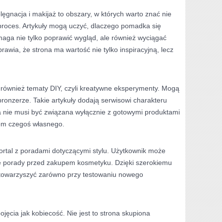
elęgnacja i makijaż to obszary, w których warto znać nie
 proces. Artykuły mogą uczyć, dlaczego pomadka się
aga nie tylko poprawić wygląd, ale również wyciągać
rawia, że strona ma wartość nie tylko inspiracyjną, lecz
 również tematy DIY, czyli kreatywne eksperymenty. Mogą
bronzerze. Takie artykuły dodają serwisowi charakteru
a nie musi być związana wyłącznie z gotowymi produktami
iem czegoś własnego.
portal z poradami dotyczącymi stylu. Użytkownik może
e porady przed zakupem kosmetyku. Dzięki szerokiemu
towarzyszyć zarówno przy testowaniu nowego
jęcia jak kobiecość. Nie jest to strona skupiona