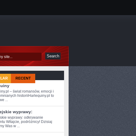
ULAR
RECENT
quiny
iny.pl – świat romansów, emocji i
mnianych historiiHarlequiny.pl to
e ...
ejskie wyprawy:
skie wyprawy: ⁣odkrywanie
tu Witajcie, podróżnicy! Dzisiaj
my Was w ...