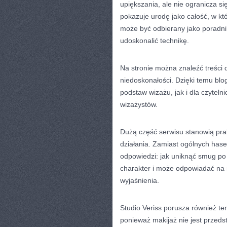
upiększania, ale nie ogranicza s
pokazuje urodę jako całość, w kt
może być odbierany jako poradni
udoskonalić technikę.
Na stronie można znaleźć treści 
niedoskonałości. Dzięki temu blo
podstaw wizażu, jak i dla czyteln
wizażystów.
Dużą część serwisu stanowią prak
działania. Zamiast ogólnych haseł
odpowiedzi: jak uniknąć smug po 
charakter i może odpowiadać na
wyjaśnienia.
Studio Veriss porusza również te
ponieważ makijaż nie jest przedst