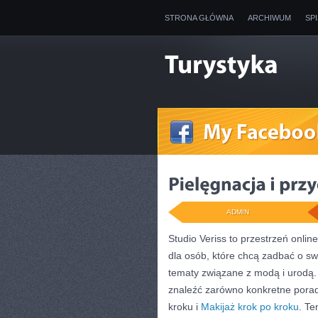
STRONA GŁÓWNA
ARCHIWUM
SP
ADMIN
Studio Veriss to przestrzeń onli
dla osób, które chcą zadbać o swó
tematy związane z modą i urodą. 
znaleźć zarówno konkretne poradni
kroku i
Makijaż krok po kroku
. Te