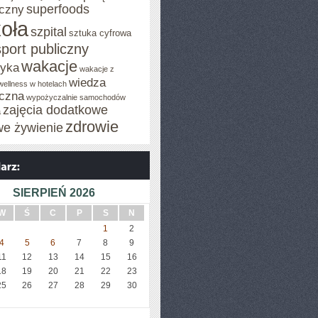
superfoods
czny
oła
szpital
sztuka cyfrowa
sport publiczny
wakacje
tyka
wakacje z
wiedza
wellness w hotelach
czna
wypożyczalnie samochodów
zajęcia dodatkowe
a
zdrowie
we żywienie
SIERPIEŃ 2026
W
Ś
C
P
S
N
1
2
4
5
6
7
8
9
11
12
13
14
15
16
18
19
20
21
22
23
25
26
27
28
29
30