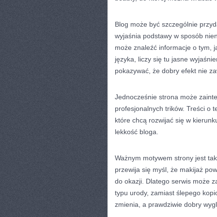
Blog może być szczególnie przyd
wyjaśnia podstawy w sposób nien
może znaleźć informacje o tym, j
języka, liczy się tu jasne wyjaśn
pokazywać, że dobry efekt nie z
Jednocześnie strona może zaint
profesjonalnych trików. Treści o
które chcą rozwijać się w kierunk
lekkość bloga.
Ważnym motywem strony jest tak
przewija się myśl, że makijaż po
do okazji. Dlatego serwis może 
typu urody, zamiast ślepego kopi
zmienia, a prawdziwie dobry wygl