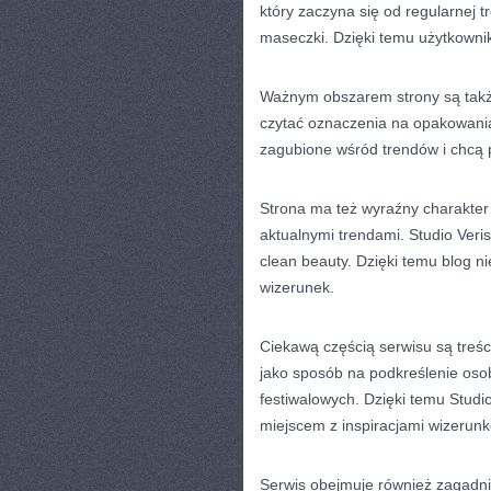
który zaczyna się od regularnej t
maseczki. Dzięki temu użytkownik
Ważnym obszarem strony są także
czytać oznaczenia na opakowaniac
zagubione wśród trendów i chcą
Strona ma też wyraźny charakter 
aktualnymi trendami. Studio Veri
clean beauty. Dzięki temu blog ni
wizerunek.
Ciekawą częścią serwisu są treśc
jako sposób na podkreślenie oso
festiwalowych. Dzięki temu Studio
miejscem z inspiracjami wizerun
Serwis obejmuje również zagadnie