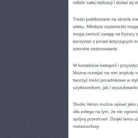
odbiór całej stylizacji i dodać jej e
Treści publikowane na stronie m
wieku. Młodsze czytelniczki mogą 
mogą zwrócić uwagę na fryzury 
korzystać z porad dotyczących ma
szerokie zastosowanie.
W kontekście kategorii i przyszł
Można rozwijać na nim artykuły o
tworzyć treści poradnikowe w styl
użytkownikom, jak i wyszukiwark
Studio Veriss można opisać jako
siła polega na tym, że nie ograni
spójną przestrzeń. Dzięki temu 
metamorfozę.