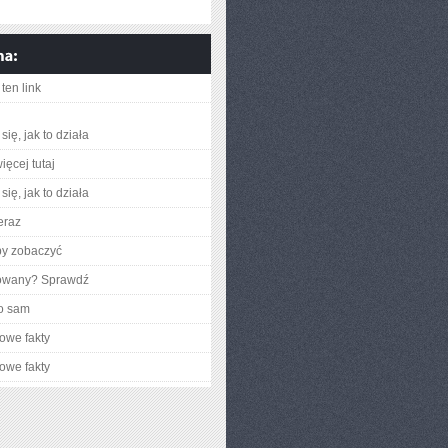
ten link
ię, jak to działa
ięcej tutaj
ię, jak to działa
eraz
by zobaczyć
gowany? Sprawdź
o sam
owe fakty
owe fakty