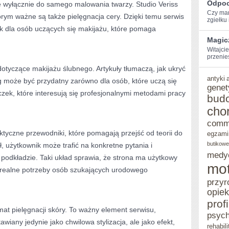
Odpoc
ię wyłącznie do samego malowania twarzy. Studio Veriss
Czy mar
órym ważne są także pielęgnacja cery. Dzięki temu serwis
zgiełku i
k dla osób uczących się makijażu, które pomaga
Magic
Witajcie
przenie
dotyczące makijażu ślubnego. Artykuły tłumaczą, jak ukryć
antyki
g może być przydatny zarówno dla osób, które uczą się
genet
iczek, które interesują się profesjonalnymi metodami pracy
bud
cho
comm
tyczne przewodniki, które pomagają przejść od teorii do
egzami
butikowe
, użytkownik może trafić na konkretne pytania i
medy
podkładzie. Taki układ sprawia, że strona ma użytkowy
mot
 realne potrzeby osób szukających urodowego
przyr
opie
prof
mat pielęgnacji skóry. To ważny element serwisu,
psych
awiany jedynie jako chwilowa stylizacja, ale jako efekt,
rehabili