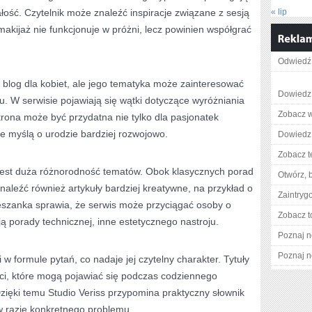
ałość. Czytelnik może znaleźć inspiracje związane z sesją
« lip
makijaż nie funkcjonuje w próżni, lecz powinien współgrać
Odwiedź 
o blog dla kobiet, ale jego tematyka może zainteresować
Dowiedz s
u. W serwisie pojawiają się wątki dotyczące wyróżniania
Zobacz w
strona może być przydatna nie tylko dla pasjonatek
re myślą o urodzie bardziej rozwojowo.
Dowiedz s
Zobacz t
jest duża różnorodność tematów. Obok klasycznych porad
Otwórz, 
naleźć również artykuły bardziej kreatywne, na przykład o
Zaintry
szanka sprawia, że serwis może przyciągać osoby o
Zobacz t
ą porady technicznej, inne estetycznego nastroju.
Poznaj n
Poznaj n
i w formule pytań, co nadaje jej czytelny charakter. Tytuły
ci, które mogą pojawiać się podczas codziennego
Dzięki temu Studio Veriss przypomina praktyczny słownik
w razie konkretnego problemu.