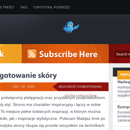
IS TREŚCI
TAGI
TURYSTYKA, PODRÓŻE
POP
Harle
PIELĘGNACJA
CZE - 19 - 2026
MOŻLIWOŚĆ KOMENTOWANIA
Harlequ
niezapo
I
wyjątkow
ZOSTAŁA WYŁĄCZONA
ne poświęcony pielęgnacji oraz przydatnym podpowiedziom
j styl. Strona ma charakter inspiracyjny i łączy w sobie
PRZYGOTOWANIE
Europ
To miejsce pełne kobiecych inspiracji, w którym można
Europej
SKÓRY
kontynen
ki, jak i inspiracje stylistyczne. Polecam Makijaż krok po
zabiera
matyka strony skupia się przede wszystkim na technikach