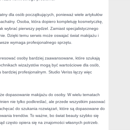
atny dla osób początkujących, ponieważ wiele artykułów
achalny. Osoba, która dopiero kompletuję kosmetyczkę,
ak wybrać pierwszy pędzel. Zamiast specjalistycznego
ienie. Dzięki temu serwis może oswajać świat makijażu i
awsze wymaga profesjonalnego sprzętu.
eresować osoby bardziej zaawansowane, które szukają
 technikach wizażystów mogą być wartościowe dla osób,
u bardziej profesjonalnym. Studio Veriss łączy więc
że dopasowanie makijażu do osoby. W wielu tematach
winien nie tylko podkreślać, ale przede wszystkim pasować
zachęcać do szukania rozwiązań, które są dopasowane do
owania trendów. To ważne, bo świat beauty szybko się
ąd często opiera się na znajomości własnych potrzeb.