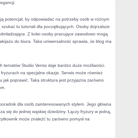
legancji.
ają potencjał, by odpowiadać na potrzeby osób w różnym
szukać tu tutoriali dla początkujących. Osoby dojrzalsze
odmładzające. Z kolei osoby pracujące zawodowo mogą
kijażu do biura. Taka uniwersalność sprawia, że blog ma
ych tematów Studio Veriss daje bardzo duże możliwości.
 fryzurach na specjalne okazje. Serwis może również
u jak poprawić. Taka struktura jest przyjazna zarówno
om.
 poradnik dla osób zainteresowanych stylem. Jego główna
cza się do jednej wąskiej dziedziny. Łączy fryzury w jedną,
użytkownik może znaleźć tu zarówno pomysł na