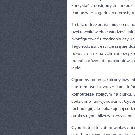
korzystać z dostępnych narzędzi.
tłumaczy te zagadnienia prostym 
To także doskonałe miejsce dla 
użytkowników chce wiedzieć, jak 
skonfigurować urządzenia czy un
Tego rodzaju treści cieszą się 
rozwiązania z natychmiastową ko
trafiać zarówno do pasjonatów, jak
lepiej.
Ogromny potencjał strony leży t
inteligentnymi urządzeniami. Inf
komputerze stojącym na biurku. D
codzienne funkcjonowanie. Cyber
technologii, ale pokazuje jej cod
atrakcyjnym i bliższym zwykłemu
Cyberhub.pl to zatem wielowymia
styl. To miejsce stworzone dla o