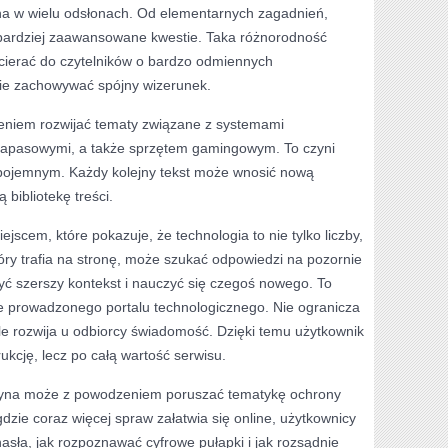
a w wielu odsłonach. Od elementarnych zagadnień,
 bardziej zaawansowane kwestie. Taka różnorodność
cierać do czytelników o bardzo odmiennych
ie zachowywać spójny wizerunek.
eniem rozwijać tematy związane z systemami
 zapasowymi, a także sprzętem gamingowym. To czyni
 pojemnym. Każdy kolejny tekst może wnosić nową
bibliotekę treści.
scem, które pokazuje, że technologia to nie tylko liczby,
tóry trafia na stronę, może szukać odpowiedzi na pozornie
ryć szerszy kontekst i nauczyć się czegoś nowego. To
ze prowadzonego portalu technologicznego. Nie ogranicza
le rozwija u odbiorcy świadomość. Dzięki temu użytkownik
rukcję, lecz po całą wartość serwisu.
itryna może z powodzeniem poruszać tematykę ochrony
dzie coraz więcej spraw załatwia się online, użytkownicy
hasła, jak rozpoznawać cyfrowe pułapki i jak rozsądnie