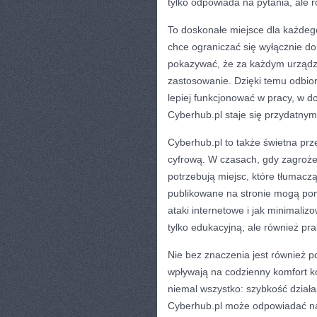
tylko odpowiada na pytania, ale 
To doskonałe miejsce dla każdego
chce ograniczać się wyłącznie d
pokazywać, że za każdym urządz
zastosowanie. Dzięki temu odbiorc
lepiej funkcjonować w pracy, w 
Cyberhub.pl staje się przydatny
Cyberhub.pl to także świetna pr
cyfrową. W czasach, gdy zagrożen
potrzebują miejsc, które tłumaczą,
publikowane na stronie mogą pom
ataki internetowe i jak minimaliz
tylko edukacyjną, ale również pra
Nie bez znaczenia jest również p
wpływają na codzienny komfort ko
niemal wszystko: szybkość działan
Cyberhub.pl może odpowiadać na t