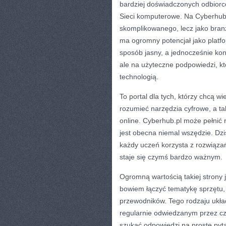
bardziej doświadczonych odbiorc
Sieci komputerowe. Na Cyberhub.p
skomplikowanego, lecz jako branż
ma ogromny potencjał jako plat
sposób jasny, a jednocześnie konk
ale na użyteczne podpowiedzi, k
technologią.
To portal dla tych, którzy chcą wi
rozumieć narzędzia cyfrowe, a ta
online. Cyberhub.pl może pełnić 
jest obecna niemal wszędzie. Dz
każdy uczeń korzysta z rozwiąza
staje się czymś bardzo ważnym.
Ogromną wartością takiej strony j
bowiem łączyć tematykę sprzętu, 
przewodników. Tego rodzaju ukła
regularnie odwiedzanym przez cz
szukać odpowiedzi na proste pyt