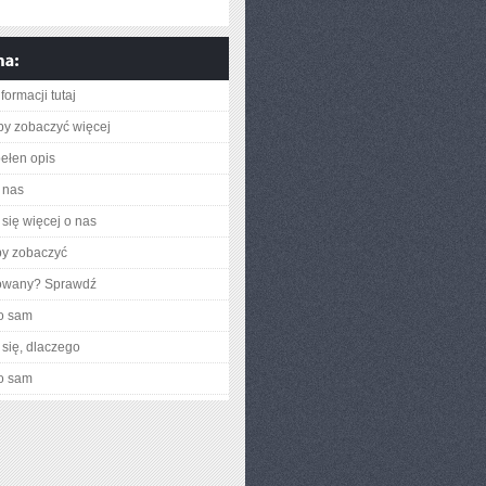
formacji tutaj
aby zobaczyć więcej
ełen opis
 nas
się więcej o nas
by zobaczyć
gowany? Sprawdź
o sam
się, dlaczego
o sam