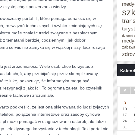
medy
u z czystej chęci poszerzania wiedzy.
szk
owoczesny portal IT, które pomaga odnaleźć się w
tran
h, rozwiązań technicznych i szybko zmieniających się
turys
dbiorca może znaleźć treści związane z bezpiecznym
dziećmi
ż z tematami bardziej codziennymi, jak dobór
medy
emu serwis nie zamyka się w wąskiej niszy, lecz rozwija
zabaw
zdro
lu jest zrozumiałość. Wiele osób chce korzystać z
zas lub chęć, aby przebijać się przez skomplikowany
ć tę lukę, pokazując, że informatyka mogą być
 rezygnacji z jakości. To ogromna zaleta, bo czytelnik
P
cześnie fachowe i zrozumiałe.
3
 warto podkreślić, że jest ona skierowana do ludzi żyjących
10
, telefon, połączenie internetowe oraz zasoby cyfrowe
17
ub.pl może pomagać w diagnozowaniu usterek, ale także
24
31
 i efektywnego korzystania z technologii. Taki portal nie