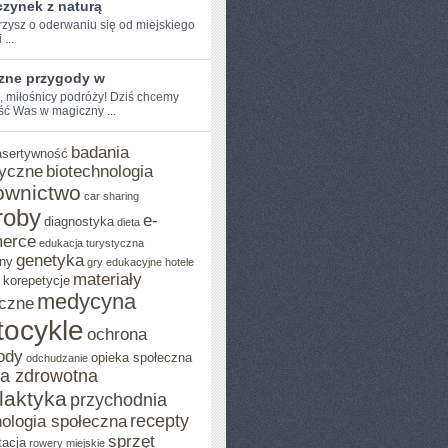
zynek z naturą
zysz o oderwaniu ​się od miejskiego
 ...
zne przygody w
, miłośnicy ​podróży! Dziś chcemy⁢
ść Was w magiczny ...
badania
asertywność
yczne
biotechnologia
ownictwo
car sharing
roby
e-
diagnostyka
dieta
erce
edukacja turystyczna
genetyka
ny
gry edukacyjne
hotele
materiały
korepetycje
medycyna
czne
ocykle
ochrona
ody
opieka społeczna
odchudzanie
ka zdrowotna
ilaktyka
przychodnia
recepty
ologia społeczna
sprzęt
tacja
rowery miejskie