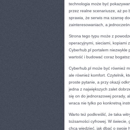
technologia może być pokazywan
przez realne scenariusze, aż po
sprawia, że serwis ma szansę do
zainteresowaniach, a jednocześn
Strona tego typu może z powodz
operacyjnymi, sieciami, kopiami
Cyberhub.pl portalem niezwykle
wartość i budować coraz bogatszą 
Cyberhub.pl może być również miej
ale również komfort. Czytelnik, k
proste pytanie, a przy okazji odk
jedna z największych zalet dobr
się on do jednorazowej porady, a
wraca nie tylko po konkretną inst
Warto też podkreślić, że taka w
tożsamości cyfrowej. W świecie, g
chcą wiedzieć, jak dbać o swoje 