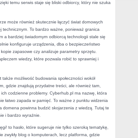
ęki temu serwis staje się bliski odbiorcy, który nie szuka
terze może również skutecznie łączyć świat domowych
j technicznym. To bardzo ważne, ponieważ granica
 a bardziej świadomym odbiorcą technologii stale się
elnie konfiguruje urządzenia, dba o bezpieczeństwo
y kopie zapasowe czy analizuje parametry sprzętu.
pleczem wiedzy, które pozwala robić to sprawniej i
st także możliwość budowania społeczności wokół
am, gdzie znajdują przydatne treści, ale również tam,
ą ich codzienne problemy. Cyberhub.pl ma nazwę, która
ie łatwo zapada w pamięć. To ważne z punktu widzenia
a domena powinna budzić skojarzenia z wiedzą. Tutaj te
nie i bardzo wyraźnie.
gi! to hasło, które sugeruje nie tylko szeroką tematykę,
nie zwykły blog o komputerach, lecz platforma, gdzie