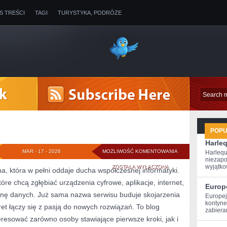
IS TREŚCI
TAGI
TURYSTYKA, PODRÓŻE
POP
Harle
SMART
MAR - 17 - 2026
MOŻLIWOŚĆ KOMENTOWANIA
Harlequ
niezapo
HOME
wyjątkow
ZOSTAŁA WYŁĄCZONA
a, która w pełni oddaje ducha współczesnej informatyki.
óre chcą zgłębiać urządzenia cyfrowe, aplikacje, internet,
I
Europ
onę danych. Już sama nazwa serwisu buduje skojarzenia
Europej
IOT
kontynen
et łączy się z pasją do nowych rozwiązań. To blog
zabiera
eresować zarówno osoby stawiające pierwsze kroki, jak i