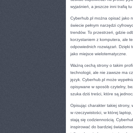
wyjaśnień, a jeszcze inni trafią t
Cyberhub.pl można opisać jako n
świecie pełnym narzędzi cyfrowyc
trendów. To przestrzeń, gdzie o
korzystaniem z komputera, ale te
odpowiednich rozwiązań. Dzięki t
jako miejsce wielotematyczne.
Ważną cechą strony o takim profi
technologii, ale nie zawsze ma c
język. Cyberhub.pl może wypełnia
opisywane w sposób czytelny, bez
szuka dziś treści, które są jedno
Opisując charakter takiej strony,
w rzeczywistości, w której laptop
stają się codziennością. Cyberh
inspirować do bardziej świadomego