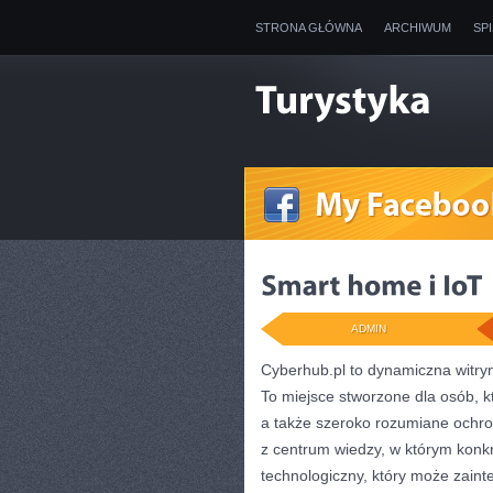
STRONA GŁÓWNA
ARCHIWUM
SP
ADMIN
Cyberhub.pl to dynamiczna witryn
To miejsce stworzone dla osób, kt
a także szeroko rozumiane ochr
z centrum wiedzy, w którym konkr
technologiczny, który może zaint