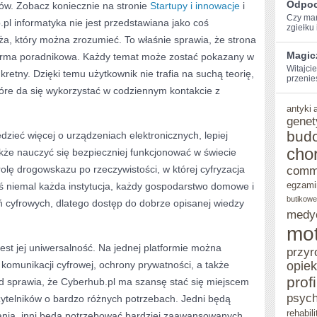
Odpoc
ów. Zobacz koniecznie na stronie
Startupy i innowacje
i
Czy mar
l informatyka nie jest przedstawiana jako coś
zgiełku i
a, który można zrozumieć. To właśnie sprawia, że strona
Magic
forma poradnikowa. Każdy temat może zostać pokazany w
Witajcie
retny. Dzięki temu użytkownik nie trafia na suchą teorię,
przenie
tóre da się wykorzystać w codziennym kontakcie z
antyki
genet
bud
edzieć więcej o urządzeniach elektronicznych, lepiej
cho
kże nauczyć się bezpieczniej funkcjonować w świecie
rolę drogowskazu po rzeczywistości, w której cyfryzacja
comm
egzami
iś niemal każda instytucja, każdy gospodarstwo domowe i
butikowe
ń cyfrowych, dlatego dostęp do dobrze opisanej wiedzy
medy
mot
est jej uniwersalność. Na jednej platformie można
przyr
komunikacji cyfrowej, ochrony prywatności, a także
opie
prof
d sprawia, że Cyberhub.pl ma szansę stać się miejscem
psych
ytelników o bardzo różnych potrzebach. Jedni będą
rehabili
ania, inni będą potrzebować bardziej zaawansowanych