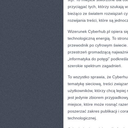
przyciągać tych, którzy szukają w
bieżąco ze światem rozwiązań cyf
rozwijania treści, które są jednoc
Wizerunek Cyberhub.pl opiera si
technologiczną energią. To strona
przewodnik po cyfrowym świecie.
przestrzeń gromadzącą najważniej
„informatyka do potęgi” podkreś
szerokie spektrum zagadnień.
To wszystko sprawia, że Cyberhu
tematykę sieciową, treści związa
użytkowników, którzy chcą lepiej
jest jedynie zbiorem przypadkowy
miejsce, które może rosnąć razem
poszerzać zakres publikacji i co
technologicznej.