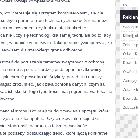
również rozwija kompetencje cyfrowe.
« lip
, kto interesuje się sprzętem komputerowym, ale nie
o suchych parametrów i technicznych nazw. Strona może
Więcej in
eniem, systemem czy funkcją stoi konkretne
a nie uczy się technologii dla samej teorii, ale po to, aby
Kliknij, 
domu, w nauce i w rozrywce. Taka perspektywa sprawia, że
Zobacz p
m serwisem dla szerokiego grona odbiorców.
Odwiedź
zestrzeń do poruszania tematów związanych z ochroną
Dowiedz 
ia online są coraz bardziej podstępne, użytkownicy
Otwórz, 
 jak chronić prywatność. Artykuły, poradniki i analizy
Zaintry
agać zrozumieć, jak działa ochrona danych, czym są
Zobacz t
ować ich skutki. Tego typu treści mają ogromną wartość nie
ktyczną.
Dowiedz 
Zobacz t
otencjał strony jako miejsca do omawiania sprzętu, które
rzystania z komputera. Czytelników interesuje dziś
ia, stabilność, ochrona, a także opłacalność.
e potrzeby, dostarczając treści, które łączą konkretne