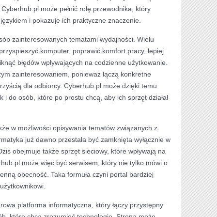
 Cyberhub.pl może pełnić rolę przewodnika, który
językiem i pokazuje ich praktyczne znaczenie.
osób zainteresowanych tematami wydajności. Wielu
przyspieszyć komputer, poprawić komfort pracy, lepiej
iknąć błędów wpływających na codzienne użytkowanie.
dużym zainteresowaniem, ponieważ łączą konkretne
rzyścią dla odbiorcy. Cyberhub.pl może dzięki temu
 i do osób, które po prostu chcą, aby ich sprzęt działał
akże w możliwości opisywania tematów związanych z
ormatyka już dawno przestała być zamknięta wyłącznie w
ziś obejmuje także sprzęt sieciowy, które wpływają na
hub.pl może więc być serwisem, który nie tylko mówi o
zienną obecność. Taka formuła czyni portal bardziej
 użytkownikowi.
rowa platforma informatyczna, który łączy przystępny
sób, które chcą zrozumieć technologię. Strona może