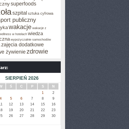
superfoods
czny
oła
szpital
sztuka cyfrowa
sport publiczny
wakacje
tyka
wakacje z
wiedza
wellness w hotelach
czna
wypożyczalnie samochodów
zajęcia dodatkowe
a
zdrowie
we żywienie
SIERPIEŃ 2026
W
Ś
C
P
S
N
1
2
4
5
6
7
8
9
11
12
13
14
15
16
18
19
20
21
22
23
25
26
27
28
29
30