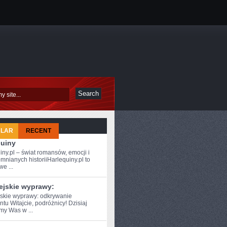
ULAR
RECENT
quiny
iny.pl – świat romansów, emocji i
mnianych historiiHarlequiny.pl to
e ...
ejskie wyprawy:
skie wyprawy: ⁣odkrywanie
tu Witajcie, podróżnicy! Dzisiaj
my Was w ...