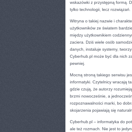
wskazówki z przystępną formą. Dzi
tylko technologii, lecz rozwiązań.
Witryna o takiej nazwie i charak
użytkowników ze światem bardzie
między użytkownikiem codziennym
zaciera. Dziś wiele osób samodzi
danych, instaluje systemy, tworz
Cyberhub.pl może być dla nich za
pewniej.
Mocną stroną takiego serwisu je
informatyki. Czytelnicy wracają t
gdzie czują, że autorzy rozumiej
brzmi nowocześnie, a jednocześn
rozpoznawalności marki, bo dobr
skojarzenia pojawiają się natural
Cyberhub.pl – informatyka do potę
ale też rozmach. Nie jest to jedy