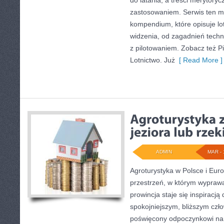
do latania, a treści merytory
zastosowaniem. Serwis ten m
kompendium, które opisuje lo
widzenia, od zagadnień tech
z pilotowaniem. Zobacz też Pil
Lotnictwo. Już
[ Read More ]
ADMIN
MAR - 
Agroturystyka w Polsce i Euro
przestrzeń, w którym wyprawa
prowincja staje się inspiracj
spokojniejszym, bliższym czło
poświęcony odpoczynkowi na 