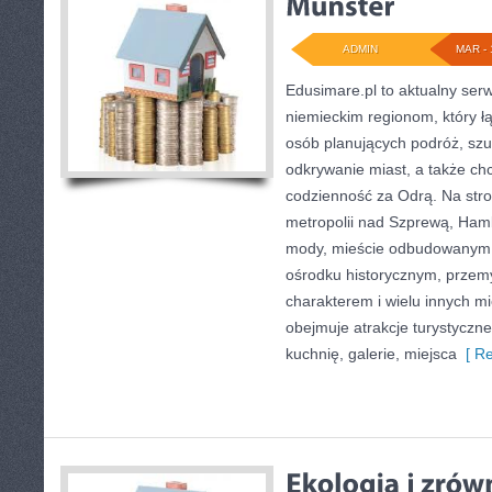
ADMIN
MAR - 
Edusimare.pl to aktualny ser
niemieckim regionom, który ł
osób planujących podróż, sz
odkrywanie miast, a także ch
codzienność za Odrą. Na stron
metropolii nad Szprewą, Hamb
mody, mieście odbudowanym z
ośrodku historycznym, prze
charakterem i wielu innych m
obejmuje atrakcje turystyczne
kuchnię, galerie, miejsca
[ Re