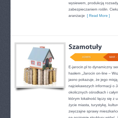
wysiewem, produkcją rozsady
zabezpieczaniem roślin. Cieka
aranżacje
[ Read More ]
ADMIN
MAR - 
E-jarocin.pl to dynamiczny se
hasłem „Jarocin on-line – Wsz
jasno pokazuje, że jego misją 
najciekawszych informacji o J
okolicznych ośrodkach i całym
którym lokalność łączy się z
życie miasta, turystykę, kultur
zwyczajne sprawy mieszkańcó
na poziomie struktury widać, 