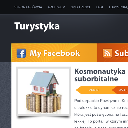
STRONA GŁÓWNA
ARCHIWUM
SPIS TREŚCI
TAGI
TURYSTYKA
ADMIN
MAR - 
Podkarpackie Powiązanie Koo
ultralekkie to dynamicznie roz
która jest poświęcona na fas
lekkiej. To portal, w którym i