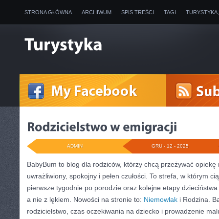
STRONA GŁÓWNA
ARCHIWUM
SPIS TREŚCI
TAGI
TURYSTYKA
ADMIN
GRU - 12 - 2025
BabyBum to blog dla rodziców, którzy chcą przeżywać opiekę
uwrażliwiony, spokojny i pełen czułości. To strefa, w którym c
pierwsze tygodnie po porodzie oraz kolejne etapy dzieciństw
a nie z lękiem. Nowości na stronie to:
Niemowlak
i Rodzina. 
rodzicielstwo, czas oczekiwania na dziecko i prowadzenie mal