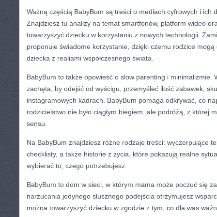
Ważną częścią BabyBum są treści o mediach cyfrowych i ich dz
Znajdziesz tu analizy na temat smartfonów, platform wideo or
towarzyszyć dziecku w korzystaniu z nowych technologii. Zami
proponuje świadome korzystanie, dzięki czemu rodzice mogą
dziecka z realiami współczesnego świata.
BabyBum to także opowieść o slow parenting i minimalizmie. 
zachęta, by odejść od wyścigu, przemyśleć ilość zabawek, skupi
instagramowych kadrach. BabyBum pomaga odkrywać, co na
rodzicielstwo nie było ciągłym biegiem, ale podróżą, z której
sensu.
Na BabyBum znajdziesz różne rodzaje treści: wyczerpujące tek
checklisty, a także historie z życia, które pokazują realne syt
wybierać to, czego potrzebujesz.
BabyBum to dom w sieci, w którym mama może poczuć się za
narzucania jedynego słusznego podejścia otrzymujesz wsparci
można towarzyszyć dziecku w zgodzie z tym, co dla was ważn