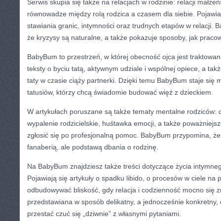
Serwis skupia się także na relacjach w rodzinie: relacji małże
równowadze między rolą rodzica a czasem dla siebie. Pojawiaj
stawiania granic, intymności oraz trudnych etapów w relacji
że kryzysy są naturalne, a także pokazuje sposoby, jak pracow
BabyBum to przestrzeń, w której obecność ojca jest traktowan
teksty o byciu tatą, aktywnym udziale i wspólnej opiece, a ta
taty w czasie ciąży partnerki. Dzięki temu BabyBum staje się 
tatusiów, którzy chcą świadomie budować więź z dzieckiem.
W artykułach poruszane są także tematy mentalne rodziców: 
wypalenie rodzicielskie, huśtawka emocji, a także poważniejsz
zgłosić się po profesjonalną pomoc. BabyBum przypomina, że t
fanaberią, ale podstawą dbania o rodzinę.
Na BabyBum znajdziesz także treści dotyczące życia intymneg
Pojawiają się artykuły o spadku libido, o procesów w ciele na 
odbudowywać bliskość, gdy relacja i codzienność mocno się zm
przedstawiana w sposób delikatny, a jednocześnie konkretny,
przestać czuć się „dziwnie” z własnymi pytaniami.