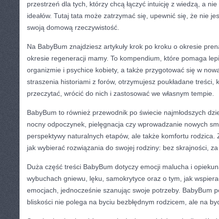
przestrzeń dla tych, którzy chcą łączyć intuicję z wiedzą, a nie
ideałów. Tutaj tata może zatrzymać się, upewnić się, że nie je
swoją domową rzeczywistość.
Na BabyBum znajdziesz artykuły krok po kroku o okresie pren
okresie regeneracji mamy. To kompendium, które pomaga lep
organizmie i psychice kobiety, a także przygotować się w now
straszenia historiami z forów, otrzymujesz poukładane treści,
przeczytać, wrócić do nich i zastosować we własnym tempie.
BabyBum to również przewodnik po świecie najmłodszych dzi
nocny odpoczynek, pielęgnacja czy wprowadzanie nowych sm
perspektywy naturalnych etapów, ale także komfortu rodzica. Z
jak wybierać rozwiązania do swojej rodziny: bez skrajności, z
Duża część treści BabyBum dotyczy emocji malucha i opiekuna
wybuchach gniewu, lęku, samokrytyce oraz o tym, jak wspier
emocjach, jednocześnie szanując swoje potrzeby. BabyBum po
bliskości nie polega na byciu bezbłędnym rodzicem, ale na b