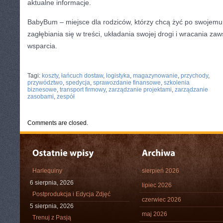
aktualne informacje.
BabyBum – miejsce dla rodziców, którzy chcą żyć po swojemu
zagłębiania się w treści, układania swojej drogi i wracania za
wsparcia.
CATEGORIES:
TURYSTYKA, PODRÓŻE
Tagi:
koszty
,
łańcuch dostaw
,
logistyka
,
magazynowanie
,
przychody
,
przywództwo
,
spedycja
,
sprawozdanie finansowe
,
szkolenia
biznesowe
,
transport firmowy
,
zarządzanie projektami
,
zarządzanie
zasobami
,
zespół
Comments are closed.
Harlequiny
sierpień 2026
6 sierpnia, 2026
lipiec 2026
Postprodukcja i Edycja Zdjęć
czerwiec 2026
5 sierpnia, 2026
maj 2026
Trenuj z Pasją