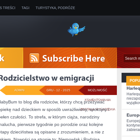
IS TREŚCI
TAGI
TURYSTYKA, PODRÓŻE
POP
Harle
ADMIN
GRU - 12 - 2025
MOŻLIWOŚĆ
Harlequ
niezapo
RODZICIELSTWO
KOMENTOWANIA
BabyBum to blog dla rodziców, którzy chcą przeżywać
wyjątkow
opiekę nad dzieckiem w sposób uwrażliwiony, spokojny i
W
ZOSTAŁA WYŁĄCZONA
Europ
pełen czułości. To strefa, w którym ciąża, narodziny
EMIGRACJI
Europej
malucha, pierwsze tygodnie po porodzie oraz kolejne
kontynen
zabiera
etapy dzieciństwa są opisane z zrozumieniem, a nie z
lękiem. Nowości na stronie to: Niemowlak i Rodzina.