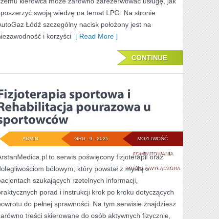
czemu kierowca może zarówno zarezerwować usługę, jak
i poszerzyć swoją wiedzę na temat LPG. Na stronie
I
AutoGaz Łódź szczególny nacisk położony jest na
PORÓWNANIA
niezawodność i korzyści
[ Read More ]
KOSZTÓW
CONTINUE
RÓŻNYCH
PALIW
ADMIN
GRU - 9 - 2025
MOŻLIWOŚĆ
FIZJOTERAPIA
KOMENTOWANIA
ArstanMedica.pl to serwis poświęcony fizjoterapii oraz
dolegliwościom bólowym, który powstał z myślą o
SPORTOWA
ZOSTAŁA WYŁĄCZONA
pacjentach szukających rzetelnych informacji,
I
praktycznych porad i instrukcji krok po kroku dotyczących
REHABILITACJA
powrotu do pełnej sprawności. Na tym serwisie znajdziesz
POURAZOWA
zarówno treści skierowane do osób aktywnych fizycznie,