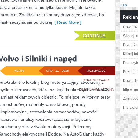
Przechowywanie i organizacja i Remonty i renowacje .
« lip
Nasza przestrzeń to nie tylko kosmetyki, ale także
I
harmonia. Znajdziesz tu tematy dotyczące zdrowia, bo
DIY
blask zaczyna się od dobrej
[ Read More ]
TEKSTYLIA
Dowiedz 
DO
CONTINUE
Więcej tu
DOMU
Przejdź n
Kliknij t
Przeczyta
ADMIN
GRU - 11 - 2025
MOŻLIWOŚĆ
Poznaj n
VOLVO
KOMENTOWANIA
Dowiedz 
AutoGalant to lokalny blog motoryzacyjny, stworzony z
myślą o kierowcach, które szukają konkretnych informacji
I
ZOSTAŁA WYŁĄCZONA
http://la
zamiast reklamowych obietnic. To miejsce, w którym testy
SILNIKI
Zaintry
samochodów, materiały warsztatowe, porady
Nie zwlek
I
eksploatacyjne, zestawienia samochodów, nowości
NAPĘD
branżowe i analizy kosztów łączą się w logicznie
poukładany obraz świata motoryzacji. Polecamy
Samochody elektryczne i Dodge. Na AutoGalant każdy