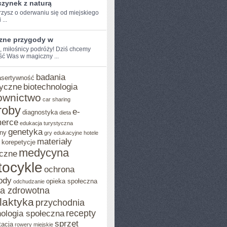
zynek z naturą
zysz o oderwaniu ​się od miejskiego
 ...
zne przygody w
, miłośnicy ​podróży! Dziś chcemy⁢
ść Was w magiczny ...
badania
asertywność
yczne
biotechnologia
ownictwo
car sharing
roby
e-
diagnostyka
dieta
erce
edukacja turystyczna
genetyka
ny
gry edukacyjne
hotele
materiały
korepetycje
medycyna
czne
ocykle
ochrona
ody
opieka społeczna
odchudzanie
ka zdrowotna
ilaktyka
przychodnia
recepty
ologia społeczna
sprzęt
tacja
rowery miejskie