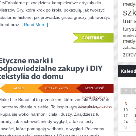
GryFabularne.pl znajdziesz kompleksowe artykuły dla
medy
szk
Mistrzów Gry, które krok po kroku pokazują, jak tworzyć
fabularne historie, jak prowadzić grupą graczy, jak tworzyć
tran
klimat oraz
[ Read More ]
turys
dziećmi
CONTINUE
medy
zabaw
zdro
ADMIN
GRU - 11 - 2025
MOŻLIWOŚĆ
P
ETYCZNE
KOMENTOWANIA
Make Life Beautiful to przestrzeń, które zostało stworzone
3
z potrzeby dbania o siebie. To inspirujący blog, który
MARKI
ZOSTAŁA WYŁĄCZONA
10
skupia się wokół harmonii ciała i duszy. Znajdziesz tu
I
17
porady, jak zachować młody wygląd, a także testy
24
ODPOWIEDZIALNE
31
nowości, które pomagają w dbaniu o wygląd. Polecamy
ZAKUPY