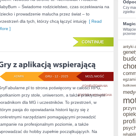
Odpoc
BabyBum – Świadome rodzicielstwo, czas oczekiwania na
Czy mar
zgiełku i
dziecko i prowadzenie malucha przez świat – to
przestrzeń dla tych, którzy chcą łączyć intuicję
[ Read
Magic
More ]
Witajcie
przenie
CONTINUE
antyki
genet
bud
cho
comm
ADMIN
GRU - 12 - 2025
MOŻLIWOŚĆ
egzami
GRY
butikowe
KOMENTOWANIA
GryFabularne.pl to strona poświęcony w całości RPG,
medy
spotkaniom przy stole, uniwersom, a także praktycznym
Z
ZOSTAŁA WYŁĄCZONA
mot
poradnikom dla MG i uczestników. To przestrzeń, w
APLIKACJĄ
przyr
którym pasja do opowiadania historii łączy się z
WSPIERAJĄCĄ
opie
konkretnymi narzędziami pomagającymi prowadzić
prof
kampanie na profesjonalnym poziomie, a także
psych
wprowadzać do hobby zupełnie początkujących. Na
rehabili