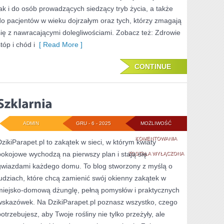
jak i do osób prowadzących siedzący tryb życia, a także
U
do pacjentów w wieku dojrzałym oraz tych, którzy zmagają
SPORTOWCÓW
się z nawracającymi dolegliwościami. Zobacz też: Zdrowie
tóp i chód i
[ Read More ]
CONTINUE
ADMIN
GRU - 6 - 2025
MOŻLIWOŚĆ
SZKLARNIA
KOMENTOWANIA
DzikiParapet.pl to zakątek w sieci, w którym kwiaty
pokojowe wychodzą na pierwszy plan i stają się
ZOSTAŁA WYŁĄCZONA
gwiazdami każdego domu. To blog stworzony z myślą o
ludziach, które chcą zamienić swój okienny zakątek w
miejsko-domową dżunglę, pełną pomysłów i praktycznych
wskazówek. Na DzikiParapet.pl poznasz wszystko, czego
potrzebujesz, aby Twoje rośliny nie tylko przeżyły, ale