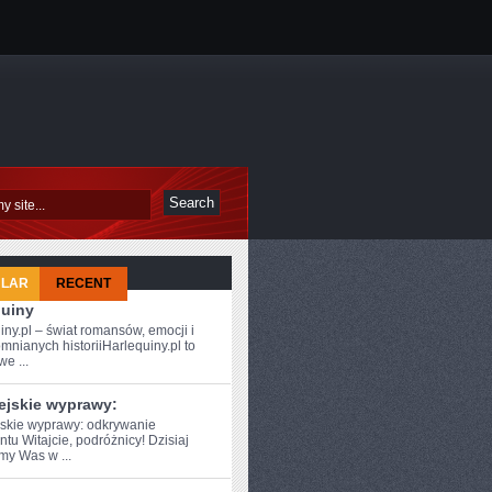
ULAR
RECENT
quiny
iny.pl – świat romansów, emocji i
mnianych historiiHarlequiny.pl to
e ...
ejskie wyprawy:
skie wyprawy: ⁣odkrywanie
tu Witajcie, podróżnicy! Dzisiaj
my Was w ...