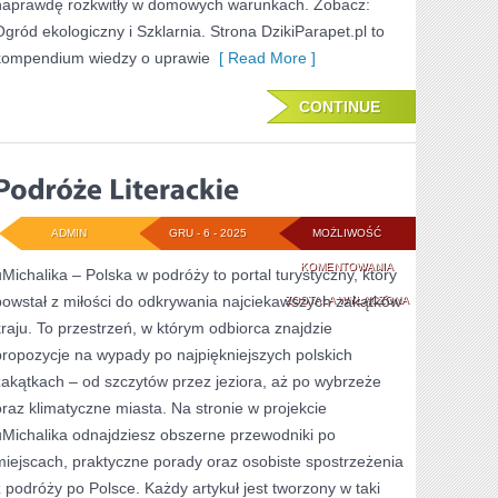
naprawdę rozkwitły w domowych warunkach. Zobacz:
Ogród ekologiczny i Szklarnia. Strona DzikiParapet.pl to
kompendium wiedzy o uprawie
[ Read More ]
CONTINUE
ADMIN
GRU - 6 - 2025
MOŻLIWOŚĆ
PODRÓŻE
KOMENTOWANIA
uMichalika – Polska w podróży to portal turystyczny, który
powstał z miłości do odkrywania najciekawszych zakątków
LITERACKIE
ZOSTAŁA WYŁĄCZONA
kraju. To przestrzeń, w którym odbiorca znajdzie
propozycje na wypady po najpiękniejszych polskich
zakątkach – od szczytów przez jeziora, aż po wybrzeże
oraz klimatyczne miasta. Na stronie w projekcie
uMichalika odnajdziesz obszerne przewodniki po
miejscach, praktyczne porady oraz osobiste spostrzeżenia
z podróży po Polsce. Każdy artykuł jest tworzony w taki