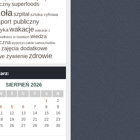
superfoods
czny
oła
szpital
sztuka cyfrowa
sport publiczny
wakacje
tyka
wakacje z
wiedza
wellness w hotelach
czna
wypożyczalnie samochodów
zajęcia dodatkowe
a
zdrowie
we żywienie
SIERPIEŃ 2026
W
Ś
C
P
S
N
1
2
4
5
6
7
8
9
11
12
13
14
15
16
18
19
20
21
22
23
25
26
27
28
29
30