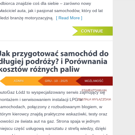
odbiorca znajdzie coś dla siebie – zarówno nowy
właściciel auta, jak i pasjonat samochodów, który od lat
śledzi branżę motoryzacyjną.
[ Read More ]
CONTINUE
ADMIN
GRU - 10 - 2025
MOŻLIWOŚĆ
JAK
KOMENTOWANIA
AutoGaz Łódź to wyspecjalizowany serwis zajmujący się
montażem i serwisowaniem instalacji LPG w
PRZYGOTOWAĆ
ZOSTAŁA WYŁĄCZONA
samochodach, połączony z rozbudowanym blogiem, w
SAMOCHÓD
którym kierowcy znajdą praktyczne wskazówki, testy oraz
DO
nowości ze świata aut na gaz. Strona spaja w jednym
DŁUGIEJ
miejscu część usługową warsztatu z strefą wiedzy, dzięki
PODRÓŻY?