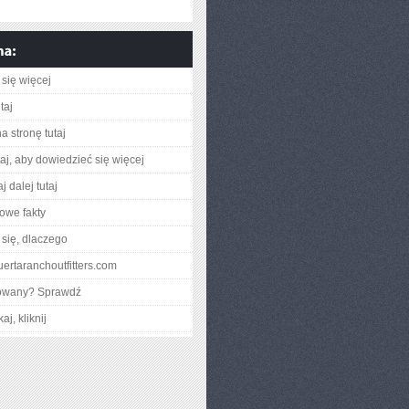
się więcej
taj
a stronę tutaj
utaj, aby dowiedzieć się więcej
j dalej tutaj
owe fakty
się, dlaczego
puertaranchoutfitters.com
gowany? Sprawdź
aj, kliknij