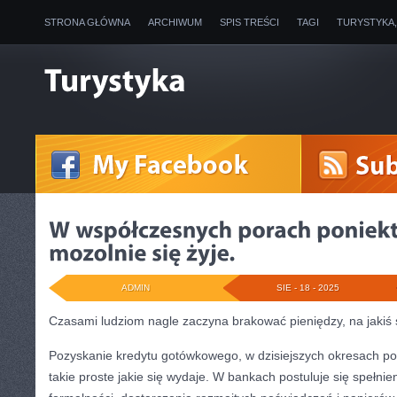
STRONA GŁÓWNA
ARCHIWUM
SPIS TREŚCI
TAGI
TURYSTYKA
ADMIN
SIE - 18 - 2025
Czasami ludziom nagle zaczyna brakować pieniędzy, na jakiś
Pozyskanie kredytu gotówkowego, w dzisiejszych okresach p
takie proste jakie się wydaje. W bankach postuluje się spełni