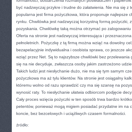
formalności, dostarczenia rozmaitych poświadczeń i papierów
być nadzwyczaj przykre i trudne do załatwienia. Nie ma się z t
popularna jest firma pożyczkowa, która proponuje najlepsze c
rynku. Chwilówka jest nadzwyczaj korzystną formą pożyczki, z
pozyskania. Chwilówkę taką można otrzymać po zalogowaniu si
Oferta na stronie jest nadzwyczaj interesująca i przeznaczona
pełnoletnich. Pożyczkę z tą firmą można wziąć na dowolny cel
bezapelacyjnie indywidualna i osobista sprawa, co jeszcze akc
wziąć przez Net. Są to najszybsze chwilówki bez przelewania
się na nie decyduje, zwłaszcza osoby jakim zastrzeżono udzie
Takich ludzi jest niesłychanie dużo, nie ma się tym samym cze
pożyczkowa ma aż tylu klientów. Na stronie jest osiągalny kalk
któremu wolno od razu sprawdzić czy ma się szansę na pozysk
wynosić raty. To niesłychanie ułatwia odbiorcom podjęcie decyz
Cały proces wzięcia pożyczki w ten sposób trwa bardzo krótko,
petentów, ponieważ mogą migiem posiadać przydatne im na c
koncie, bez bezcelowych i uciążliwych czasem formalności.
źródło: