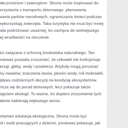
połecznościom i zwierzętom. Strona może inspirować do
korzystania z transportu zbiorowego, planowania
owania parków narodowych, ograniczania śmieci podczas
e wykorzystują zwierzęta. Taka turystyka nie musi być mniej
wala podróżować uważniej, bo zachęca do wolniejszego
ej wrażliwości na otoczenie.
reści związane z ochroną środowiska naturalnego. Ten
onieważ pozwala zrozumieć, że człowiek nie funkcjonuje
erząt, gleby, wody i powietrza. Artykuły mogą poruszać
y owadów, znaczenia lasów, jakości wody, roli mokradeł,
wpływu codziennych decyzji na kondycję ekosystemów.
nicza się do porad domowych, lecz pokazuje także
pojęciem ekologii. To ważne, bo dopiero zrozumienie tych
iałania nabierają większego sensu.
 również edukacja ekologiczna. Strona może być
li i osób pracujących z dziećmi, ponieważ pokazuje, jak