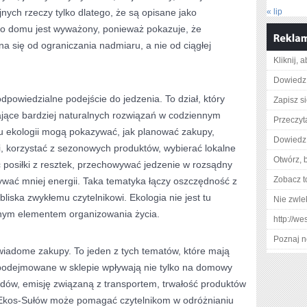
ych rzeczy tylko dlatego, że są opisane jako
« lip
a o domu jest wyważony, ponieważ pokazuje, że
a się od ograniczania nadmiaru, a nie od ciągłej
Kliknij, 
Dowiedz 
powiedzialne podejście do jedzenia. To dział, który
Zapisz s
jące bardziej naturalnych rozwiązań w codziennym
Przeczyta
hu ekologii mogą pokazywać, jak planować zakupy,
Dowiedz 
 korzystać z sezonowych produktów, wybierać lokalne
Otwórz, 
posiłki z resztek, przechowywać jedzenie w rozsądny
Zobacz t
ywać mniej energii. Taka tematyka łączy oszczędność z
bliska zwykłemu czytelnikowi. Ekologia nie jest tu
Nie zwlek
nym elementem organizowania życia.
http://w
Poznaj n
iadome zakupy. To jeden z tych tematów, które mają
podejmowane w sklepie wpływają nie tylko na domowy
adów, emisję związaną z transportem, trwałość produktów
. Ekos-Sułów może pomagać czytelnikom w odróżnianiu