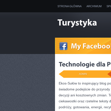
STRONA GŁÓWNA
ARCHIWUM
SP
ADMIN
Ekos-Sułów to inspirujący blog po
świadome podejście do przyrody 
decyzji ani kosztownych zmian. T
ciekawostki oraz rzetelne tekst
podróży, gotowania, energii, rec