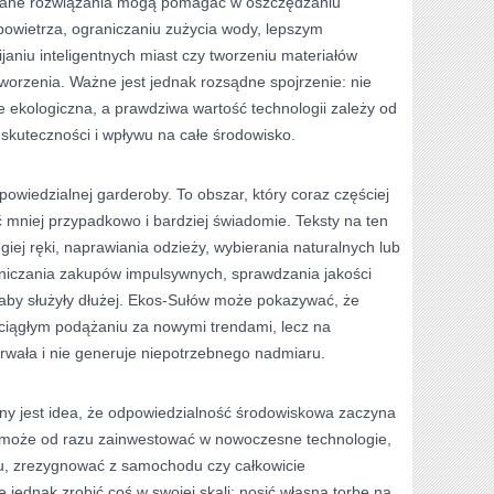
wane rozwiązania mogą pomagać w oszczędzaniu
powietrza, ograniczaniu zużycia wody, lepszym
aniu inteligentnych miast czy tworzeniu materiałów
worzenia. Ważne jest jednak rozsądne spojrzenie: nie
 ekologiczna, a prawdziwa wartość technologii zależy od
ej skuteczności i wpływu na całe środowisko.
owiedzialnej garderoby. To obszar, który coraz częściej
 mniej przypadkowo i bardziej świadomie. Teksty na ten
iej ręki, naprawiania odzieży, wybierania naturalnych lub
niczania zakupów impulsywnych, sprawdzania jakości
 aby służyły dłużej. Ekos-Sułów może pokazywać, że
ciągłym podążaniu za nowymi trendami, lecz na
trwała i nie generuje niepotrzebnego nadmiaru.
y jest idea, że odpowiedzialność środowiskowa zaczyna
y może od razu zainwestować w nowoczesne technologie,
, zrezygnować z samochodu czy całkowicie
 jednak zrobić coś w swojej skali: nosić własną torbę na