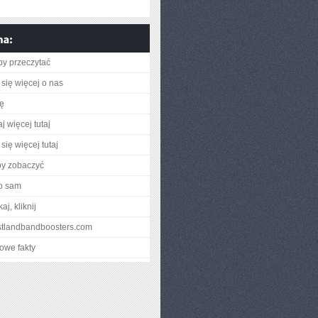
aby przeczytać
się więcej o nas
ię
j więcej tutaj
się więcej tutaj
by zobaczyć
o sam
aj, kliknij
estlandbandboosters.com
owe fakty