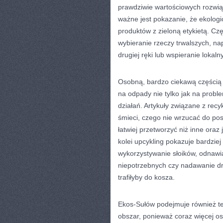
prawdziwie wartościowych rozwią
ważne jest pokazanie, że ekologi
produktów z zieloną etykietą. Cz
wybieranie rzeczy trwalszych, nap
drugiej ręki lub wspieranie lokal
Osobną, bardzo ciekawą częścią s
na odpady nie tylko jak na probl
działań. Artykuły związane z re
śmieci, czego nie wrzucać do po
łatwiej przetworzyć niż inne oraz
kolei upcykling pokazuje bardziej
wykorzystywanie słoików, odnawia
niepotrzebnych czy nadawanie dr
trafiłyby do kosza.
Ekos-Sułów podejmuje również tem
obszar, ponieważ coraz więcej o