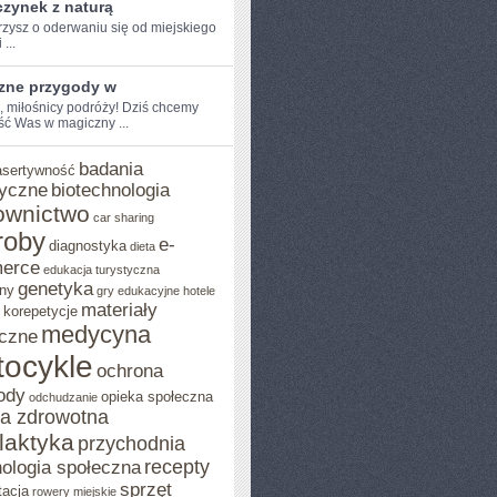
zynek z naturą
zysz o oderwaniu ​się od miejskiego
 ...
zne przygody w
, miłośnicy ​podróży! Dziś chcemy⁢
ść Was w magiczny ...
badania
asertywność
yczne
biotechnologia
ownictwo
car sharing
roby
e-
diagnostyka
dieta
erce
edukacja turystyczna
genetyka
ny
gry edukacyjne
hotele
materiały
korepetycje
medycyna
czne
ocykle
ochrona
ody
opieka społeczna
odchudzanie
ka zdrowotna
ilaktyka
przychodnia
recepty
ologia społeczna
sprzęt
tacja
rowery miejskie