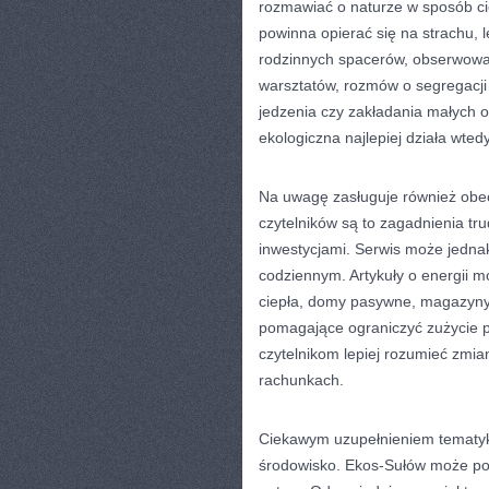
rozmawiać o naturze w sposób cie
powinna opierać się na strachu, 
rodzinnych spacerów, obserwowa
warsztatów, rozmów o segregacj
jedzenia czy zakładania małych o
ekologiczna najlepiej działa wtedy
Na uwagę zasługuje również obec
czytelników są to zagadnienia tr
inwestycjami. Serwis może jedna
codziennym. Artykuły o energii 
ciepła, domy pasywne, magazyny 
pomagające ograniczyć zużycie p
czytelnikom lepiej rozumieć zm
rachunkach.
Ciekawym uzupełnieniem tematyk
środowisko. Ekos-Sułów może po