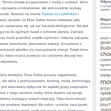
Odpoc
ia. Strona została przygotowana z myślą o osobach, które
Czy mar
e wyzwania środowiskowe, ale jednocześnie szukają
zgiełku i
sposób. Nowości na stronie
Pytania od czytelników
i
Magic
wisu sprawia, że Ekos-Sułów można traktować jako
Witajcie
to zastanawia się, jak żyć bardziej ekologicznie. Nie jest
przenie
łącznie do ogólnych haseł o ochronie planety. Zamiast
ory może przenikać zwykłe czynności: robienie zakupów,
antyki
genet
anie mieszkania, planowanie wakacji, korzystanie z
bud
aniczanie plastiku czy oszczędzanie energii. Dzięki temu
cho
eści, które można przełożyć na codzienne decyzje bez
comm
ralizowania.
egzami
butikowe
orodna tematyka. Ekos-Sułów porusza zagadnienia
medy
mot
 ale także z podróżowaniem, kuchnią, modą, technologią
ie jest skierowany wyłącznie do wąskiej grupy pasjonatów
przyr
tać z niego zarówno osoby, które dopiero zaczynają
opie
prof
zytelnicy szukający nowych inspiracji. Taka różnorodność
psych
ym punktem startowym dla rodzin, uczniów, nauczycieli,
rehabili
 mieszkańców miast, osób gotujących na co dzień oraz