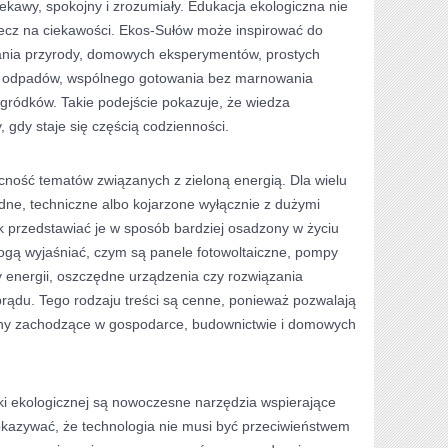
kawy, spokojny i zrozumiały. Edukacja ekologiczna nie
lecz na ciekawości. Ekos-Sułów może inspirować do
nia przyrody, domowych eksperymentów, prostych
i odpadów, wspólnego gotowania bez marnowania
gródków. Takie podejście pokazuje, że wiedza
, gdy staje się częścią codzienności.
ność tematów związanych z zieloną energią. Dla wielu
udne, techniczne albo kojarzone wyłącznie z dużymi
k przedstawiać je w sposób bardziej osadzony w życiu
mogą wyjaśniać, czym są panele fotowoltaiczne, pompy
energii, oszczędne urządzenia czy rozwiązania
rądu. Tego rodzaju treści są cenne, ponieważ pozwalają
iany zachodzące w gospodarce, budownictwie i domowych
i ekologicznej są nowoczesne narzędzia wspierające
kazywać, że technologia nie musi być przeciwieństwem