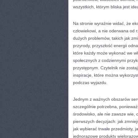
wszystkich, którym bliska jest id
Na stronie wyraźnie widać, że eko
człowiekowi, a nie oderwana od r
dużych problemów, takich jak zm
przyrody, przyszłość energii odn
które każdy może wykonać we wł
społecznych z codziennymi przyk
przystępnym. Czytelnik nie zost
inspiracje, które można wykorzyst
podczas wyjazdu.
Jednym z ważnych obszarów serw
szczególnie potrzebna, ponieważ
środowisko, ale nie zawsze wie,
pierwszych decyzjach: jak zmniej
jak wybierać trwałe przedmioty, 
jednorazowe produkty wielorazowy