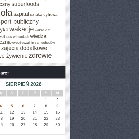
superfoods
czny
oła
szpital
sztuka cyfrowa
sport publiczny
wakacje
tyka
wakacje z
wiedza
wellness w hotelach
czna
wypożyczalnie samochodów
zajęcia dodatkowe
a
zdrowie
we żywienie
SIERPIEŃ 2026
W
Ś
C
P
S
N
1
2
4
5
6
7
8
9
11
12
13
14
15
16
18
19
20
21
22
23
25
26
27
28
29
30