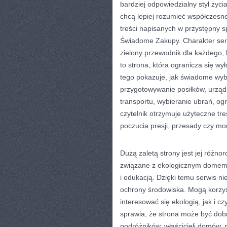
bardziej odpowiedzialny styl życ
chcą lepiej rozumieć współczesn
treści napisanych w przystępny 
Świadome Zakupy. Charakter ser
zielony przewodnik dla każdego, k
to strona, która ogranicza się wy
tego pokazuje, jak świadome wyb
przygotowywanie posiłków, urządz
transportu, wybieranie ubrań, ogr
czytelnik otrzymuje użyteczne tr
poczucia presji, przesady czy mo
Dużą zaletą strony jest jej różn
związane z ekologicznym domem,
i edukacją. Dzięki temu serwis n
ochrony środowiska. Mogą korzys
interesować się ekologią, jak i c
sprawia, że strona może być dobr
podróżników, właścicieli domów,