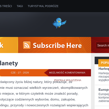
IS TREŚCI
TAGI
TURYSTYKA, PODRÓŻE
POP
Harle
TECHNOLOGIE
CZE - 27 - 2026
MOŻLIWOŚĆ KOMENTOWANIA
Harlequ
niezapo
DLA
wyjątkow
ZOSTAŁA WYŁĄCZONA
święcony życiu bliżej natury, który pokazuje, że
nie musi oznaczać wielkich wyrzeczeń, skomplikowanych
PLANETY
Europ
o miejsce, w którym czytelnik może znaleźć porady,
Europej
kontynen
y dotyczące codziennych wyborów, domu, zakupów,
zabiera
yklingu, przyrody i nowoczesnych rozwiązań wspierających