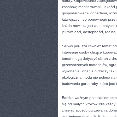
natury. Odpowiednio zaprojekto
zasobów, monitorowaniu jakości 
gospodarowaniu odpadami, rozwij
łatwiejszych do ponownego przet
każda nowinka jest automatycznie
jej trwałości, dostępności, realn
Serwis porusza również temat odp
interesuje osoby chcące kupować
temat mogą dotyczyć ubrań z drug
przetworzonych materiałów, ogra
wykonania i dbania o rzeczy tak,
ekologiczna moda nie polega na 
budowaniu garderoby, która jest 
Bardzo ważnym przesłaniem stron
się od małych kroków. Nie każd
zmienić sposób ogrzewania domu
wyeliminować plastik. Każdy może