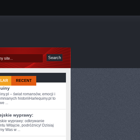
ULAR
RECENT
quiny
iny.pl – świat romansów, emocji i
mnianych historiiHarlequiny.pl to
e ...
ejskie wyprawy:
skie wyprawy: ⁣odkrywanie
tu Witajcie, podróżnicy! Dzisiaj
my Was w ...