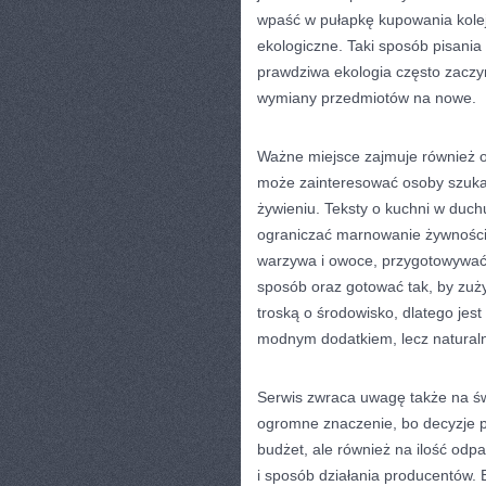
wpaść w pułapkę kupowania kolejn
ekologiczne. Taki sposób pisani
prawdziwa ekologia często zaczyn
wymiany przedmiotów na nowe.
Ważne miejsce zajmuje również od
może zainteresować osoby szuka
żywieniu. Teksty o kuchni w duc
ograniczać marnowanie żywności,
warzywa i owoce, przygotowywać 
sposób oraz gotować tak, by zuż
troską o środowisko, dlatego jest 
modnym dodatkiem, lecz natural
Serwis zwraca uwagę także na św
ogromne znaczenie, bo decyzje 
budżet, ale również na ilość odp
i sposób działania producentów