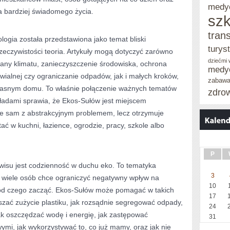
medy
ea bardziej świadomego życia.
szk
tran
logia została przedstawiona jako temat bliski
turys
zeczywistości teoria. Artykuły mogą dotyczyć zarówno
dziećmi
iany klimatu, zanieczyszczenie środowiska, ochrona
medy
awialnej czy ograniczanie odpadów, jak i małych kroków,
zabaw
asnym domu. To właśnie połączenie ważnych tematów
zdro
ładami sprawia, że Ekos-Sułów jest miejscem
aje sam z abstrakcyjnym problemem, lecz otrzymuje
ać w kuchni, łazience, ogrodzie, pracy, szkole albo
P
isu jest codzienność w duchu eko. To tematyka
3
 wiele osób chce ograniczyć negatywny wpływ na
10
 od czego zacząć. Ekos-Sułów może pomagać w takich
17
szać zużycie plastiku, jak rozsądnie segregować odpady,
24
jak oszczędzać wodę i energię, jak zastępować
31
mi, jak wykorzystywać to, co już mamy, oraz jak nie