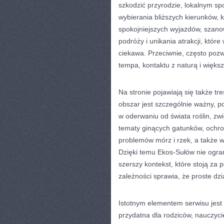
szkodzić przyrodzie, lokalnym s
wybierania bliższych kierunków, 
spokojniejszych wyjazdów, szan
podróży i unikania atrakcji, któr
ciekawa. Przeciwnie, często poz
tempa, kontaktu z naturą i większ
Na stronie pojawiają się także t
obszar jest szczególnie ważny, p
w oderwaniu od świata roślin, zwi
tematy ginących gatunków, ochron
problemów mórz i rzek, a także 
Dzięki temu Ekos-Sułów nie ogra
szerszy kontekst, które stoją za 
zależności sprawia, że proste dz
Istotnym elementem serwisu jest
przydatna dla rodziców, nauczycie