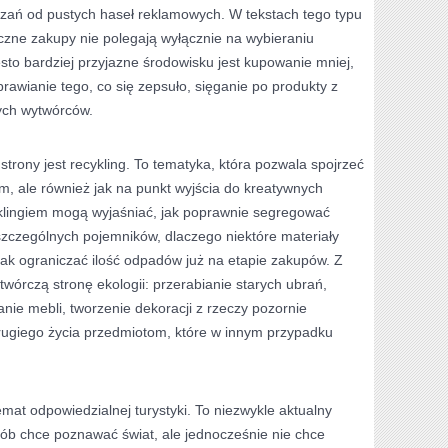
zań od pustych haseł reklamowych. W tekstach tego typu
czne zakupy nie polegają wyłącznie na wybieraniu
ęsto bardziej przyjazne środowisku jest kupowanie mniej,
rawianie tego, co się zepsuło, sięganie po produkty z
nych wytwórców.
trony jest recykling. To tematyka, która pozwala spojrzeć
em, ale również jak na punkt wyjścia do kreatywnych
cyklingiem mogą wyjaśniać, jak poprawnie segregować
szczególnych pojemników, dlaczego niektóre materiały
 jak ograniczać ilość odpadów już na etapie zakupów. Z
 twórczą stronę ekologii: przerabianie starych ubrań,
nie mebli, tworzenie dekoracji z rzeczy pozornie
ugiego życia przedmiotom, które w innym przypadku
at odpowiedzialnej turystyki. To niezwykle aktualny
sób chce poznawać świat, ale jednocześnie nie chce