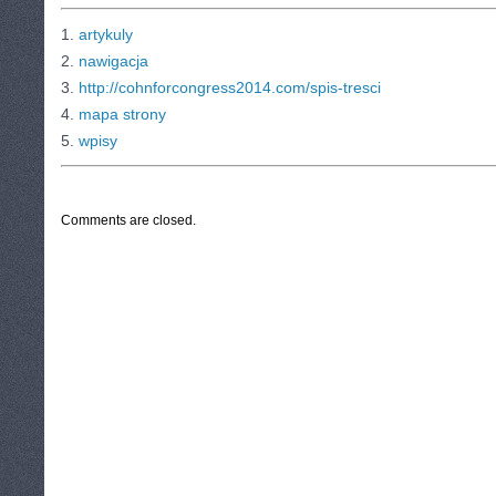
1.
artykuly
2.
nawigacja
3.
http://cohnforcongress2014.com/spis-tresci
4.
mapa strony
5.
wpisy
CATEGORIES:
TURYSTYKA, PODRÓŻE
Comments are closed.