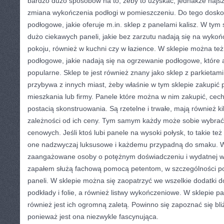
bardzo dużo sposobów na to, żeby to uzyskać, jednakże naj
zmiana wykończenia podłogi w pomieszczeniu. Do tego dosko
podłogowe, jakie oferuje m.in. sklep z panelami kalisz. W tym
dużo ciekawych paneli, jakie bez zarzutu nadają się na wyk
pokoju, również w kuchni czy w łazience. W sklepie można też
podłogowe, jakie nadają się na ogrzewanie podłogowe, które a
popularne. Sklep te jest również znany jako sklep z parkietam
przybywa z innych miast, żeby właśnie w tym sklepie zakupić
mieszkania lub firmy. Panele które można w nim zakupić, cec
postacią skonstruowania. Są rzetelne i trwałe, mają również kil
zależności od ich ceny. Tym samym każdy może sobie wybrać
cenowych. Jeśli ktoś lubi panele na wysoki połysk, to takie też
one nadzwyczaj luksusowe i każdemu przypadną do smaku. W
zaangażowane osoby o potężnym doświadczeniu i wydatnej w
zapałem służą fachową pomocą petentom, w szczególności p
paneli. W sklepie można się zaopatrzyć we wszelkie dodatki d
podkłady i folie, a również listwy wykończeniowe. W sklepie 
również jest ich ogromną zaletą. Powinno się zapoznać się bliż
ponieważ jest ona niezwykle fascynująca.