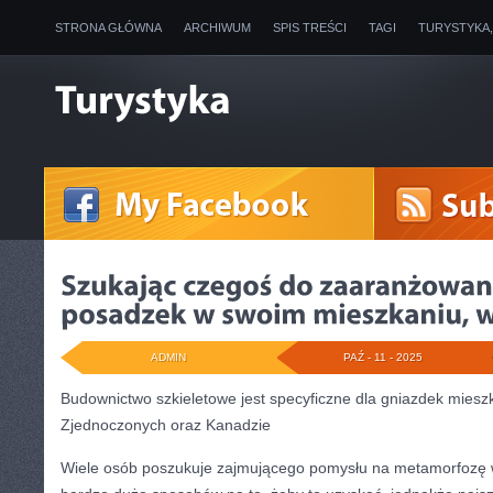
STRONA GŁÓWNA
ARCHIWUM
SPIS TREŚCI
TAGI
TURYSTYKA
ADMIN
PAŹ - 11 - 2025
Budownictwo szkieletowe jest specyficzne dla gniazdek mies
Zjednoczonych oraz Kanadzie
Wiele osób poszukuje zajmującego pomysłu na metamorfozę w