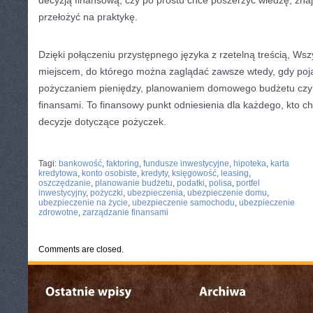
decyzją finansową, czy po prostu chce poszerzyć wiedzę, znajd
przełożyć na praktykę.
Dzięki połączeniu przystępnego języka z rzetelną treścią, Wsz
miejscem, do którego można zaglądać zawsze wtedy, gdy poja
pożyczaniem pieniędzy, planowaniem domowego budżetu czy
finansami. To finansowy punkt odniesienia dla każdego, kto
decyzje dotyczące pożyczek.
CATEGORIES:
TURYSTYKA, PODRÓŻE
Tagi:
bankowość
,
faktoring
,
fundusze inwestycyjne
,
hipoteka
,
karta
kredytowa
,
konto osobiste
,
kredyty
,
księgowość
,
leasing
,
oszczędzanie
,
planowanie budżetu
,
podatki
,
polisa
,
portfel
inwestycyjny
,
pożyczki
,
ubezpieczenia
,
ubezpieczenie domu
,
ubezpieczenie na życie
,
ubezpieczenie samochodu
,
ubezpieczenie
zdrowotne
,
zarządzanie finansami
Comments are closed.