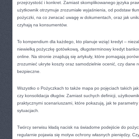
przejrzystość i konkret. Zamiast skomplikowanego języka pr
użytkownik otrzymuje zrozumiałe wyjaśnienia, od podstaw tłu
pożyczki, na co zwracać uwagę w dokumentach, oraz jak unika
czyhają na konsumentów.
To kompendium dla każdego, kto planuje wziąć kredyt – niezal
niewielką pożyczkę gotówkową, długoterminowy kredyt banko
online. Na stronie znajdują się artykuły, które pomagają poró
zrozumieć ukryte koszty oraz samodzielnie ocenić, czy dane r
bezpieczne.
Wszystko o Pożyczkach to także mapa po pojęciach takich ja
czy konsolidacja długów. Zamiast suchych definicji, użytkowni
praktycznymi scenariuszami, które pokazują, jak te parametry 
sytuacjach.
Twórcy serwisu kładą nacisk na świadome podejście do pożyc
regularnie pojawia się motyw ochrony własnych pieniędzy. Czyt