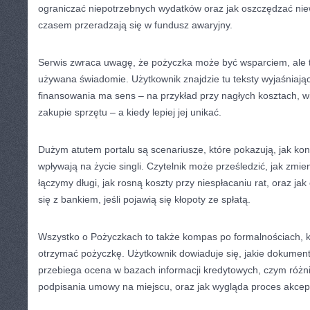
ograniczać niepotrzebnych wydatków oraz jak oszczędzać niewi
czasem przeradzają się w fundusz awaryjny.
Serwis zwraca uwagę, że pożyczka może być wsparciem, ale ty
używana świadomie. Użytkownik znajdzie tu teksty wyjaśniając
finansowania ma sens – na przykład przy nagłych kosztach, w
zakupie sprzętu – a kiedy lepiej jej unikać.
Dużym atutem portalu są scenariusze, które pokazują, jak ko
wpływają na życie singli. Czytelnik może prześledzić, jak zmie
łączymy długi, jak rosną koszty przy niespłacaniu rat, oraz j
się z bankiem, jeśli pojawią się kłopoty ze spłatą.
Wszystko o Pożyczkach to także kompas po formalnościach, kt
otrzymać pożyczkę. Użytkownik dowiaduje się, jakie dokume
przebiega ocena w bazach informacji kredytowych, czym różni 
podpisania umowy na miejscu, oraz jak wygląda proces akcept