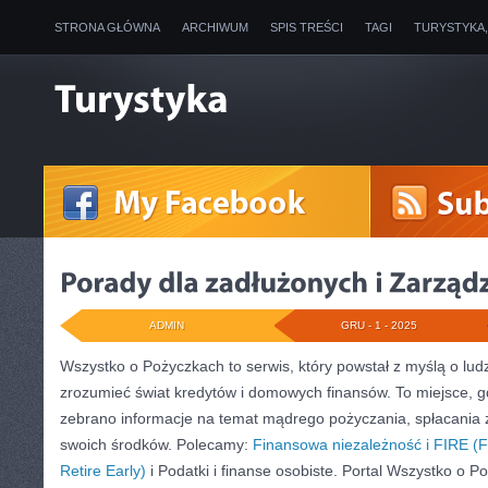
STRONA GŁÓWNA
ARCHIWUM
SPIS TREŚCI
TAGI
TURYSTYKA
ADMIN
GRU - 1 - 2025
Wszystko o Pożyczkach to serwis, który powstał z myślą o ludz
zrozumieć świat kredytów i domowych finansów. To miejsce, g
zebrano informacje na temat mądrego pożyczania, spłacania
swoich środków. Polecamy:
Finansowa niezależność i FIRE (F
Retire Early)
i Podatki i finanse osobiste. Portal Wszystko o 