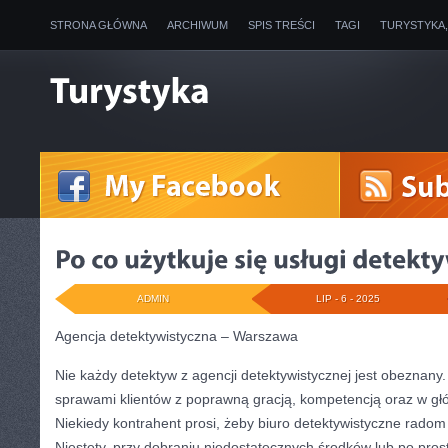
STRONA GŁÓWNA
ARCHIWUM
SPIS TREŚCI
TAGI
TURYSTYKA
ADMIN
LIP - 6 - 2025
Agencja detektywistyczna – Warszawa
Nie każdy detektyw z agencji detektywistycznej jest obeznany.
sprawami klientów z poprawną gracją, kompetencją oraz w gł
Niekiedy kontrahent prosi, żeby biuro detektywistyczne radom
Niestety, przy dobraniu niedostatecznych środków lub po pro