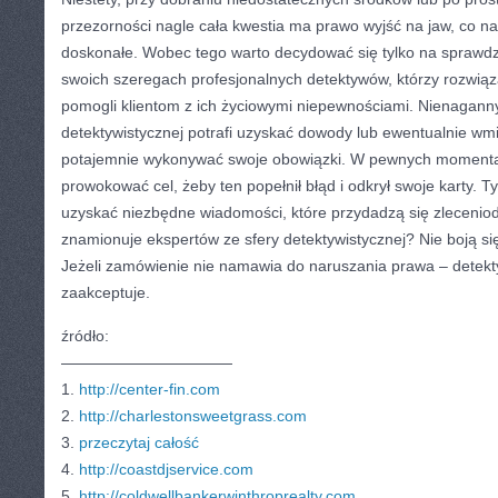
przezorności nagle cała kwestia ma prawo wyjść na jaw, co n
doskonałe. Wobec tego warto decydować się tylko na sprawdz
swoich szeregach profesjonalnych detektywów, którzy rozwiąza
pomogli klientom z ich życiowymi niepewnościami. Nienaganny
detektywistycznej potrafi uzyskać dowody lub ewentualnie wmi
potajemnie wykonywać swoje obowiązki. W pewnych momenta
prowokować cel, żeby ten popełnił błąd i odkrył swoje karty. T
uzyskać niezbędne wiadomości, które przydadzą się zlecenio
znamionuje ekspertów ze sfery detektywistycznej? Nie boją si
Jeżeli zamówienie nie namawia do naruszania prawa – detekt
zaakceptuje.
źródło:
———————————
1.
http://center-fin.com
2.
http://charlestonsweetgrass.com
3.
przeczytaj całość
4.
http://coastdjservice.com
5.
http://coldwellbankerwinthroprealty.com