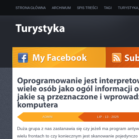
STRONA GŁÓWNA
ARCHIWUM
SPIS TREŚCI
TAGI
TURYSTYKA
ADMIN
LIP - 13 - 2025
Duża grupa z nas zastanawia się czy jeżeli ma program antywi
wielu frontach to czy koniecznym jest skanowanie pojedyncz