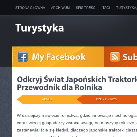
STRONA GŁÓWNA
ARCHIWUM
SPIS TREŚCI
TAGI
TURYSTYKA
ADMIN
CZE - 9 - 2025
W dzisiejszym świecie rolnictwa, gdzie innowacje i technologi
coraz więcej gospodarzy zwraca uwagę na maszyny rolnicze z
zastanawialiście się kiedyś, dlaczego japońskie traktorki cies