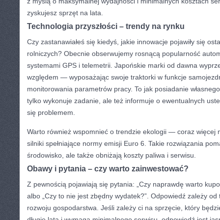
z myślą o maksymalnej wydajności i minimalnych kosztach ser
zyskujesz sprzęt na lata.
Technologia przyszłości – trendy na rynku
Czy zastanawiałeś się kiedyś, jakie innowacje pojawiły się os
rolniczych? Obecnie obserwujemy rosnącą popularność automat
systemami GPS i telemetrii. Japońskie marki od dawna wyprz
względem — wyposażając swoje traktorki w funkcje samojezd
monitorowania parametrów pracy. To jak posiadanie własnego 
tylko wykonuje zadanie, ale też informuje o ewentualnych ust
się problemem.
Warto również wspomnieć o trendzie ekologii — coraz więcej
silniki spełniające normy emisji Euro 6. Takie rozwiązania pom
środowisko, ale także obniżają koszty paliwa i serwisu.
Obawy i pytania – czy warto zainwestować?
Z pewnością pojawiają się pytania: „Czy naprawdę warto kupow
albo „Czy to nie jest zbędny wydatek?”. Odpowiedź zależy od
rozwoju gospodarstwa. Jeśli zależy ci na sprzęcie, który będzi
długie lata i wymaga minimalnego serwisu, odpowiedź jest jas