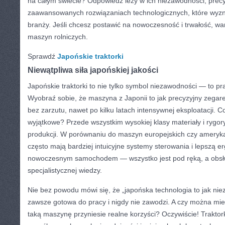
na całym świecie? Odpowiedź leży w ich niezawodności, precy
zaawansowanych rozwiązaniach technologicznych, które wyz
branży. Jeśli chcesz postawić na nowoczesność i trwałość, wa
maszyn rolniczych.
Sprawdź
Japońskie traktorki
Niewątpliwa siła japońskiej jakości
Japońskie traktorki to nie tylko symbol niezawodności — to p
Wyobraź sobie, że maszyna z Japonii to jak precyzyjny zegarek
bez zarzutu, nawet po kilku latach intensywnej eksploatacji. C
wyjątkowe? Przede wszystkim wysokiej klasy materiały i rygo
produkcji. W porównaniu do maszyn europejskich czy amerykań
często mają bardziej intuicyjne systemy sterowania i lepszą e
nowoczesnym samochodem — wszystko jest pod ręką, a obs
specjalistycznej wiedzy.
Nie bez powodu mówi się, że „japońska technologia to jak n
zawsze gotowa do pracy i nigdy nie zawodzi. A czy można mie
taką maszynę przyniesie realne korzyści? Oczywiście! Traktor