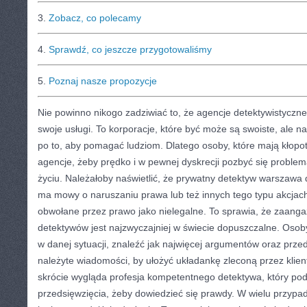
3.
Zobacz, co polecamy
4.
Sprawdź, co jeszcze przygotowaliśmy
5.
Poznaj nasze propozycje
Nie powinno nikogo zadziwiać to, że agencje detektywistyczne
swoje usługi. To korporacje, które być może są swoiste, ale 
po to, aby pomagać ludziom. Dlatego osoby, które mają kłop
agencje, żeby prędko i w pewnej dyskrecji pozbyć się probl
życiu. Należałoby naświetlić, że prywatny detektyw warszawa d
ma mowy o naruszaniu prawa lub też innych tego typu akcjach
obwołane przez prawo jako nielegalne. To sprawia, że zaang
detektywów jest najzwyczajniej w świecie dopuszczalne. Osoby
w danej sytuacji, znaleźć jak najwięcej argumentów oraz prz
należyte wiadomości, by ułożyć układankę zleconą przez klie
skrócie wygląda profesja kompetentnego detektywa, który pod
przedsięwzięcia, żeby dowiedzieć się prawdy. W wielu przypa