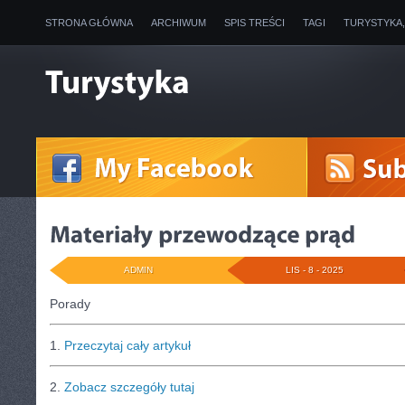
STRONA GŁÓWNA
ARCHIWUM
SPIS TREŚCI
TAGI
TURYSTYKA
ADMIN
LIS - 8 - 2025
Porady
1.
Przeczytaj cały artykuł
2.
Zobacz szczegóły tutaj