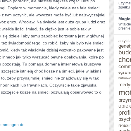
łatwo poradzić, ale niestety większa część ludzi po
Czy mar
TO
zgiełku i
angi. Dopiero w momencie, kiedy zaleje nas fala śmieci
 z tym uczynić, ale wówczas może być już najzwyczajniej
JEDNE
Magic
óz gruzu Wrocław. Na świecie jest duża grupa ludzi oraz
Z
Witajcie
przenie
wielkie ilości śmieci, że ciężko jest je sobie tak w
FUNDAMENTALNYC
 się dzieje i aby temu zapobiec korzystna jest w głównej
antyki
ELEMENTÓW
 też świadomość tego, co robić, żeby nie było tyle śmieci.
genet
zynić, kiedy tak właściwie dzisiaj wszystko pakowane jest
JAKIE
bud
nic innego jak tylko wyrzucać pewne opakowania, które po
cho
POWINNO
u pozostają. Tu pomaga domena internetowa kruszywa
comm
SIĘ
szczęście istnieją choć kosze na śmieci, jakie w jakimś
egzami
ZAKUPIĆ
o, żeby przynajmniej śmieci nie znajdowały się w tak
butikowe
medy
chodnikach lub trawnikach. Oczywiście takie zjawiska
DO
mot
a szczęście kosze na śmieci pozwalają obserwować to o
OGRODU
przyr
opie
prof
psych
-memmingen.de
rehabili
medy