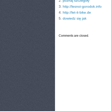
2.
poznaj szczegóły
3.
http://lesnoi-gorodok.info
4.
http://let-it-bike.de
5.
dowiedz się jak
CATEGORIES:
TURYSTYKA, PODRÓŻE
Comments are closed.