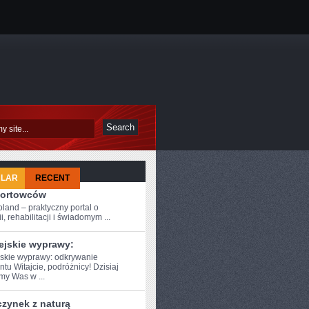
ULAR
RECENT
portowców
oland – praktyczny portal o
i, rehabilitacji i świadomym ...
ejskie wyprawy:
skie wyprawy: ⁣odkrywanie
tu Witajcie, podróżnicy! Dzisiaj
my Was w ...
zynek z naturą