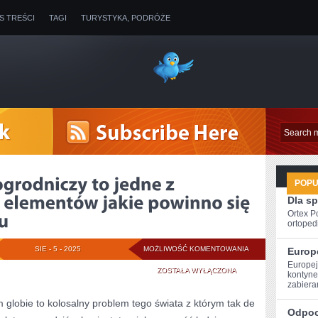
IS TREŚCI
TAGI
TURYSTYKA, PODRÓŻE
POP
Dla s
Ortex P
ortopedi
MACHINY
SIE - 5 - 2025
MOŻLIWOŚĆ KOMENTOWANIA
Europ
Europej
I
ZOSTAŁA WYŁĄCZONA
kontynen
zabiera
SPRZĘT
m globie to kolosalny problem tego świata z którym tak de
Odpoc
OGRODNICZY