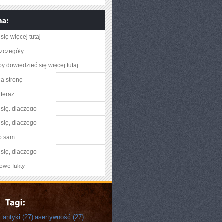
się więcej tutaj
zczegóły
aby dowiedzieć się więcej tutaj
na stronę
teraz
się, dlaczego
się, dlaczego
o sam
się, dlaczego
owe fakty
antyki
(27)
asertywność
(27)