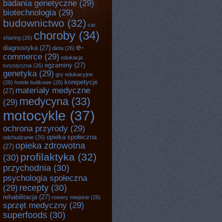
badania genetyczne
(29)
biotechnologia
(29)
budownictwo
(32)
car
choroby
(34)
sharing
(26)
e-
diagnostyka
(27)
dieta
(26)
commerce
(29)
edukacja
egzaminy
(27)
turystyczna
(26)
genetyka
(29)
gry edukacyjne
korepetycje
(26)
hotele butikowe
(26)
materiały medyczne
(27)
medycyna
(33)
(29)
motocykle
(37)
ochrona przyrody
(29)
opieka społeczna
odchudzanie
(26)
opieka zdrowotna
(27)
profilaktyka
(32)
(30)
przychodnia
(30)
psychologia społeczna
recepty
(30)
(29)
rehabilitacja
(27)
rowery miejskie
(26)
sprzęt medyczny
(29)
superfoods
(30)