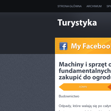
STRONA GŁÓWNA
ARCHIWUM
SP
ADMIN
Budownictwo
Odpady, które walają się po cały