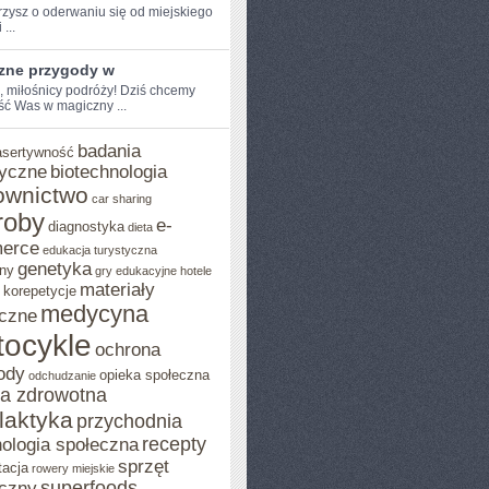
zysz o oderwaniu ​się od miejskiego
 ...
zne przygody w
, miłośnicy ​podróży! Dziś chcemy⁢
ść Was w magiczny ...
H
badania
asertywność
yczne
biotechnologia
ownictwo
car sharing
roby
e-
diagnostyka
dieta
erce
edukacja turystyczna
genetyka
ny
gry edukacyjne
hotele
materiały
korepetycje
medycyna
czne
ocykle
ochrona
ody
opieka społeczna
odchudzanie
ka zdrowotna
ilaktyka
przychodnia
recepty
ologia społeczna
sprzęt
tacja
rowery miejskie
superfoods
czny