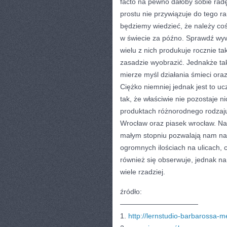
facto na pewno dałoby sobie radę 
prostu nie przywiązuje do tego r
będziemy wiedzieć, że należy coś
w świecie za późno. Sprawdź wyw
wielu z nich produkuje rocznie tak 
zasadzie wyobrazić. Jednakże tak
mierze myśl działania śmieci oraz
Ciężko niemniej jednak jest to uc
tak, że właściwie nie pozostaje 
produktach różnorodnego rodzaj
Wrocław oraz piasek wrocław. Na 
małym stopniu pozwalają nam na t
ogromnych ilościach na ulicach, 
również się obserwuje, jednak n
wiele rzadziej.
źródło:
———————————
1.
http://lernstudio-barbarossa