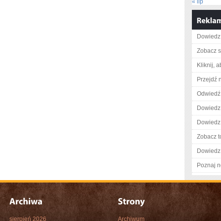
« lip
Dowiedz 
Zobacz s
Kliknij, 
Przejdź 
Odwiedź 
Dowiedz 
Dowiedz 
Zobacz t
Dowiedz 
Poznaj n
sierpień 2026
Archiwum