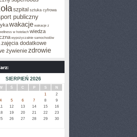
oła
szpital
sztuka cyfrowa
sport publiczny
wakacje
tyka
wakacje z
wiedza
wellness w hotelach
czna
wypożyczalnie samochodów
zajęcia dodatkowe
a
zdrowie
we żywienie
SIERPIEŃ 2026
W
Ś
C
P
S
N
1
2
4
5
6
7
8
9
11
12
13
14
15
16
18
19
20
21
22
23
25
26
27
28
29
30