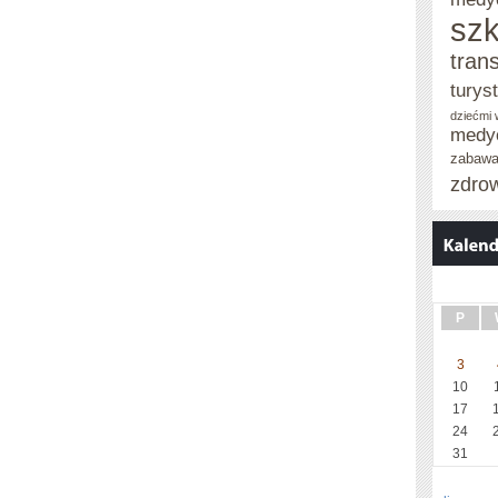
szk
tran
turys
dziećmi
medy
zabaw
zdro
P
3
10
17
24
31