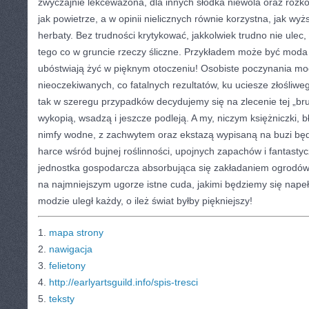
zwyczajnie lekceważona, dla innych słodka niewola oraz rozk
jak powietrze, a w opinii nielicznych równie korzystna, jak w
herbaty. Bez trudności krytykować, jakkolwiek trudno nie ulec
tego co w gruncie rzeczy śliczne. Przykładem może być moda 
ubóstwiają żyć w pięknym otoczeniu! Osobiste poczynania mo
nieoczekiwanych, co fatalnych rezultatów, ku uciesze złośliwe
tak w szeregu przypadków decydujemy się na zlecenie tej „bru
wykopią, wsadzą i jeszcze podleją. A my, niczym księżniczki, bł
nimfy wodne, z zachwytem oraz ekstazą wypisaną na buzi będ
harce wśród bujnej roślinności, upojnych zapachów i fantastyc
jednostka gospodarcza absorbująca się zakładaniem ogrodów
na najmniejszym ugorze istne cuda, jakimi będziemy się napełn
modzie uległ każdy, o ileż świat byłby piękniejszy!
1.
mapa strony
2.
nawigacja
3.
felietony
4.
http://earlyartsguild.info/spis-tresci
5.
teksty