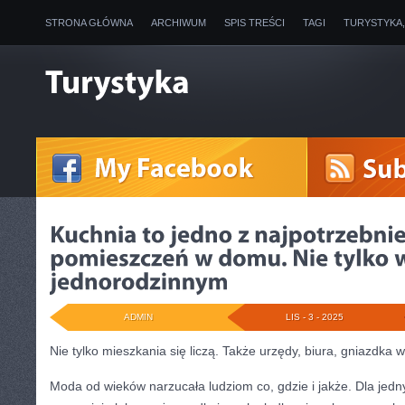
STRONA GŁÓWNA
ARCHIWUM
SPIS TREŚCI
TAGI
TURYSTYKA
ADMIN
LIS - 3 - 2025
Nie tylko mieszkania się liczą. Także urzędy, biura, gniazdka 
Moda od wieków narzucała ludziom co, gdzie i jakże. Dla jed