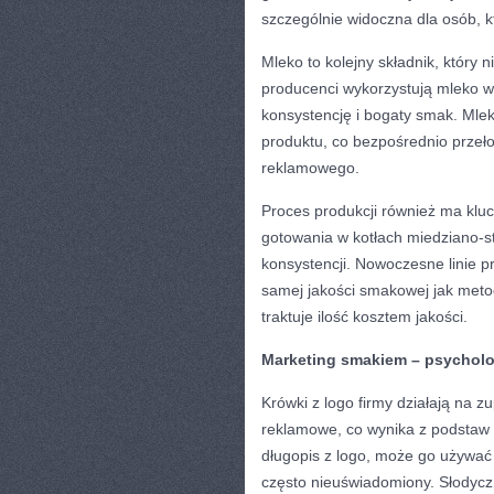
szczególnie widoczna dla osób, k
Mleko to kolejny składnik, który
producenci wykorzystują mleko w
konsystencję i bogaty smak. Mlek
produktu, co bezpośrednio prze
reklamowego.
Proces produkcji również ma klu
gotowania w kotłach miedziano-s
konsystencji. Nowoczesne linie p
samej jakości smakowej jak metod
traktuje ilość kosztem jakości.
Marketing smakiem – psycholo
Krówki z logo firmy działają na z
reklamowe, co wynika z podstaw p
długopis z logo, może go używać 
często nieuświadomiony. Słodycz