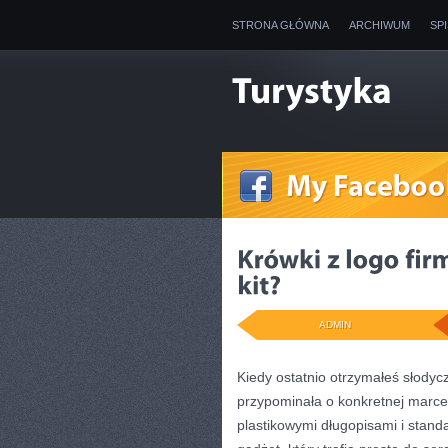
STRONA GŁÓWNA
ARCHIWUM
SP
ADMIN
Kiedy ostatnio otrzymałeś słodyc
przypominała o konkretnej marce
plastikowymi długopisami i stan