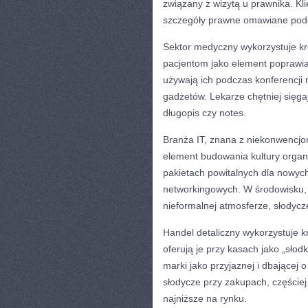
związany z wizytą u prawnika. Kli
szczegóły prawne omawiane podc
Sektor medyczny wykorzystuje kró
pacjentom jako element poprawia
używają ich podczas konferencji
gadżetów. Lekarze chętniej sięgaj
długopis czy notes.
Branża IT, znana z niekonwencjo
element budowania kultury organi
pakietach powitalnych dla nowy
networkingowych. W środowisku,
nieformalnej atmosferze, słodycz
Handel detaliczny wykorzystuje kró
oferują je przy kasach jako „sło
marki jako przyjaznej i dbającej o
słodycze przy zakupach, częściej
najniższe na rynku.