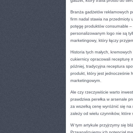
gadżet, który trafia prosto do se
Branża gadżetów reklamowych pr
firm nadal stawia na przedmioty 
potęgę produktów consumable – 
personalizowanym logo nie są tylk
marketingowy, który łączy przyj
Historia tych małych, kremowych 
cukiernicy opracowali recepturę na
później, tradycyjna receptura sp
produkt, który jest jednocześnie
marketingowym.
Ale czy rzeczywiście warto inwes
prawdziwa perełka w arsenale prom
za wszelką cenę wyróżnić się na 
zależy od wielu czynników, które
W tym artykule przyjrzymy się b
Przeanalizujemy ich potencjał ma