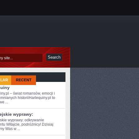
ULAR
RECENT
quiny
iny.pl – świat romansów, emocji i
mnianych historiiHarlequiny.pl to
e ...
ejskie wyprawy:
skie wyprawy: ⁣odkrywanie
tu Witajcie, podróżnicy! Dzisiaj
my Was w ...