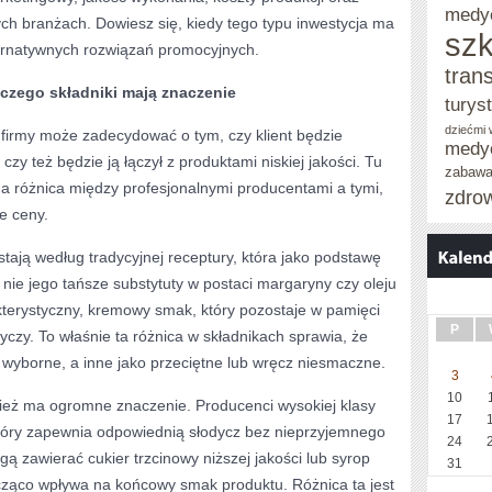
medy
ch branżach. Dowiesz się, kiedy tego typu inwestycja ma
szk
ternatywnych rozwiązań promocyjnych.
tran
czego składniki mają znaczenie
turys
dziećmi
 firmy może zadecydować o tym, czy klient będzie
medy
czy też będzie ją łączył z produktami niskiej jakości. Tu
zabaw
a różnica między profesjonalnymi producentami a tymi,
zdro
ie ceny.
ają według tradycyjnej receptury, która jako podstawę
nie jego tańsze substytuty w postaci margaryny czy oleju
erystyczny, kremowy smak, który pozostaje w pamięci
P
zy. To właśnie ta różnica w składnikach sprawia, że
 wyborne, a inne jako przeciętne lub wręcz niesmaczne.
3
10
ież ma ogromne znaczenie. Producenci wysokiej klasy
17
 który zapewnia odpowiednią słodycz bez nieprzyjemnego
24
 zawierać cukier trzcinowy niższej jakości lub syrop
31
cząco wpływa na końcowy smak produktu. Różnica ta jest