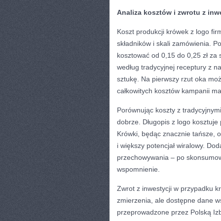
Analiza kosztów i zwrotu z inw
Koszt produkcji krówek z logo fir
składników i skali zamówienia.
kosztować od 0,15 do 0,25 zł za
według tradycyjnej receptury z na
sztukę. Na pierwszy rzut oka moż
całkowitych kosztów kampanii ma
Porównując koszty z tradycyjny
dobrze. Długopis z logo kosztuje p
Krówki, będąc znacznie tańsze, o
i większy potencjał wiralowy. Do
przechowywania – po skonsumowa
wspomnienie.
Zwrot z inwestycji w przypadku 
zmierzenia, ale dostępne dane w
przeprowadzone przez Polską Iz