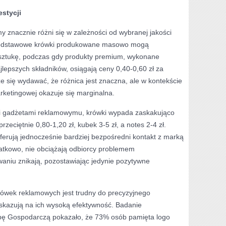
estycji
my znacznie różni się w zależności od wybranej jakości
 Podstawowe krówki produkowane masowo mogą
 sztukę, podczas gdy produkty premium, wykonane
jlepszych składników, osiągają ceny 0,40-0,60 zł za
e się wydawać, że różnica jest znaczna, ale w kontekście
rketingowej okazuje się marginalna.
mi gadżetami reklamowymu, krówki wypada zaskakująco
rzeciętnie 0,80-1,20 zł, kubek 3-5 zł, a notes 2-4 zł.
ferują jednocześnie bardziej bezpośredni kontakt z marką
datkowo, nie obciążają odbiorcy problemem
niu znikają, pozostawiając jedynie pozytywne
krówek reklamowych jest trudny do precyzyjnego
skazują na ich wysoką efektywność. Badanie
bę Gospodarczą pokazało, że 73% osób pamięta logo