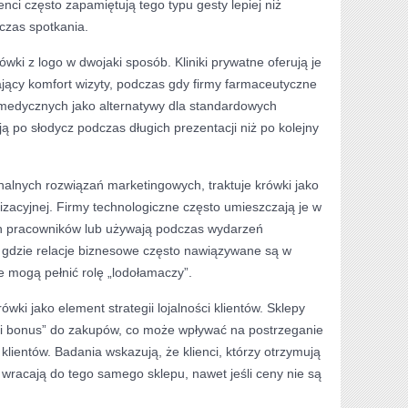
enci często zapamiętują tego typu gesty lepiej niż
zas spotkania.
wki z logo w dwojaki sposób. Kliniki prywatne oferują je
jący komfort wizyty, podczas gdy firmy farmaceutyczne
 medycznych jako alternatywy dla standardowych
ą po słodycz podczas długich prezentacji niż po kolejny
nalnych rozwiązań marketingowych, traktuje krówki jako
zacyjnej. Firmy technologiczne często umieszczają je w
ch pracowników lub używają podczas wydarzeń
 gdzie relacje biznesowe często nawiązywane są w
e mogą pełnić rolę „lodołamaczy”.
wki jako element strategii lojalności klientów. Sklepy
dki bonus” do zakupów, co może wpływać na postrzeganie
 klientów. Badania wskazują, że klienci, którzy otrzymują
 wracają do tego samego sklepu, nawet jeśli ceny nie są