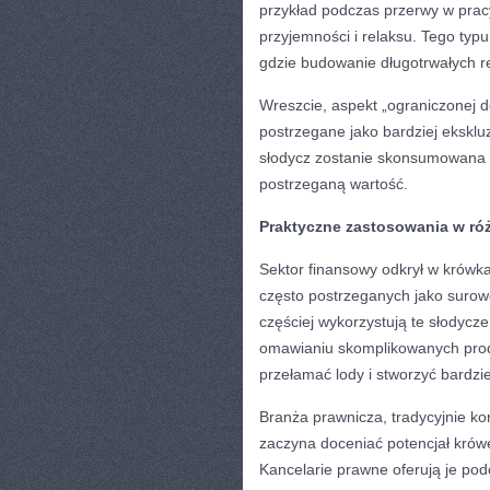
przykład podczas przerwy w pracy
przyjemności i relaksu. Tego typ
gdzie budowanie długotrwałych re
Wreszcie, aspekt „ograniczonej d
postrzegane jako bardziej ekskl
słodycz zostanie skonsumowana i
postrzeganą wartość.
Praktyczne zastosowania w ró
Sektor finansowy odkrył w krówka
często postrzeganych jako surowe
częściej wykorzystują te słodycze
omawianiu skomplikowanych prod
przełamać lody i stworzyć bardzi
Branża prawnicza, tradycyjnie k
zaczyna doceniać potencjał krówe
Kancelarie prawne oferują je pod