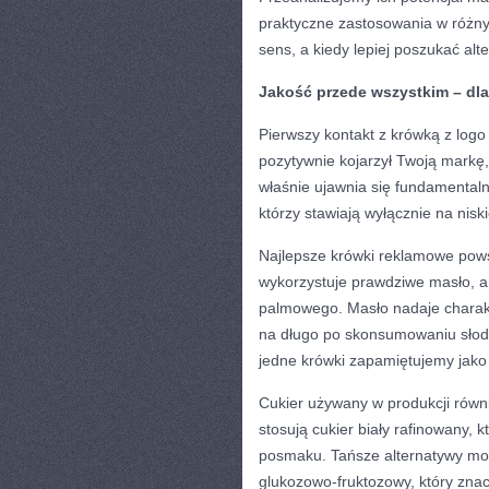
praktyczne zastosowania w różny
sens, a kiedy lepiej poszukać al
Jakość przede wszystkim – dla
Pierwszy kontakt z krówką z logo
pozytywnie kojarzył Twoją markę, 
właśnie ujawnia się fundamentaln
którzy stawiają wyłącznie na nisk
Najlepsze krówki reklamowe powst
wykorzystuje prawdziwe masło, a 
palmowego. Masło nadaje charakt
na długo po skonsumowaniu słodyc
jedne krówki zapamiętujemy jako
Cukier używany w produkcji równ
stosują cukier biały rafinowany,
posmaku. Tańsze alternatywy mogą
glukozowo-fruktozowy, który zna