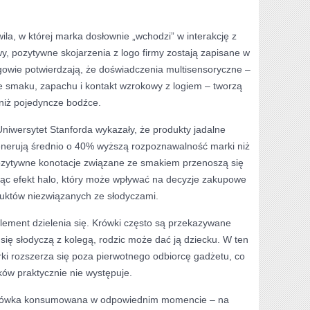
la, w której marka dosłownie „wchodzi” w interakcję z
wy, pozytywne skojarzenia z logo firmy zostają zapisane w
gowie potwierdzają, że doświadczenia multisensoryczne –
e smaku, zapachu i kontakt wzrokowy z logiem – tworzą
 niż pojedyncze bodźce.
iwersytet Stanforda wykazały, że produkty jadalne
nerują średnio o 40% wyższą rozpoznawalność marki niż
pozytywne konotacje związane ze smakiem przenoszą się
rząc efekt halo, który może wpływać na decyzje zakupowe
uktów niezwiązanych ze słodyczami.
lement dzielenia się. Krówki często są przekazywane
 się słodyczą z kolegą, rodzic może dać ją dziecku. W ten
ki rozszerza się poza pierwotnego odbiorcę gadżetu, co
ów praktycznie nie występuje.
Krówka konsumowana w odpowiednim momencie – na