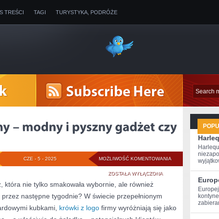
IS TREŚCI
TAGI
TURYSTYKA, PODRÓŻE
POP
Harle
Harlequ
niezapo
KRÓWKI
CZE - 5 - 2025
MOŻLIWOŚĆ KOMENTOWANIA
wyjątkow
Z
ZOSTAŁA WYŁĄCZONA
Europ
z, która nie tylko smakowała wybornie, ale również
LOGO
Europej
 przez następne tygodnie? W świecie przepełnionym
kontynen
FIRMY
zabiera
dardowymi kubkami,
krówki z logo
firmy wyróżniają się jako
–