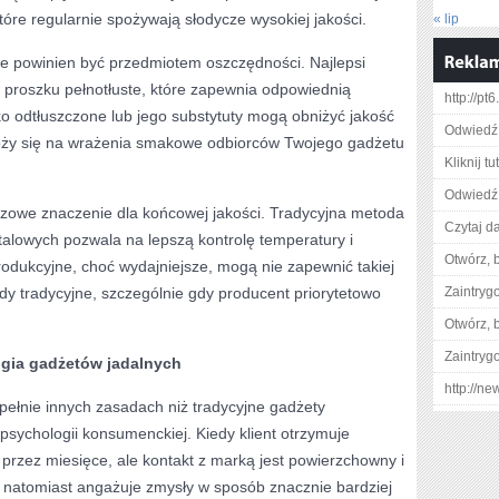
tóre regularnie spożywają słodycze wysokiej jakości.
« lip
 nie powinien być przedmiotem oszczędności. Najlepsi
 proszku pełnotłuste, które zapewnia odpowiednią
http://pt6
o odtłuszczone lub jego substytuty mogą obniżyć jakość
Odwiedź 
łoży się na wrażenia smakowe odbiorców Twojego gadżetu
Kliknij tu
Odwiedź
czowe znaczenie dla końcowej jakości. Tradycyjna metoda
Czytaj da
talowych pozwala na lepszą kontrolę temperatury i
Otwórz, 
rodukcyjne, choć wydajniejsze, mogą nie zapewnić takiej
y tradycyjne, szczególnie gdy producent priorytetowo
Zaintry
Otwórz, 
Zaintry
gia gadżetów jadalnych
http://ne
upełnie innych zasadach niż tradycyjne gadżety
sychologii konsumenckiej. Kiedy klient otrzymuje
przez miesięce, ale kontakt z marką jest powierzchowny i
 natomiast angażuje zmysły w sposób znacznie bardziej