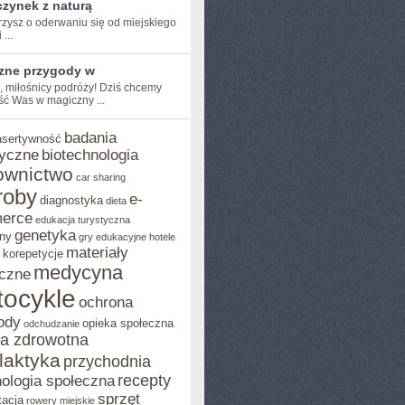
zynek z naturą
zysz o oderwaniu ​się od miejskiego
 ...
zne przygody w
, miłośnicy ​podróży! Dziś chcemy⁢
ść Was w magiczny ...
badania
asertywność
yczne
biotechnologia
ownictwo
car sharing
roby
e-
diagnostyka
dieta
erce
edukacja turystyczna
genetyka
ny
gry edukacyjne
hotele
materiały
korepetycje
medycyna
czne
ocykle
ochrona
ody
opieka społeczna
odchudzanie
ka zdrowotna
ilaktyka
przychodnia
recepty
ologia społeczna
sprzęt
tacja
rowery miejskie