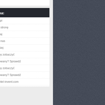
.pl
stronę
taj
 nas
lej
by zobaczyć
gowany? Sprawdź
by zobaczyć
gowany? Sprawdź
wtel-invent.com