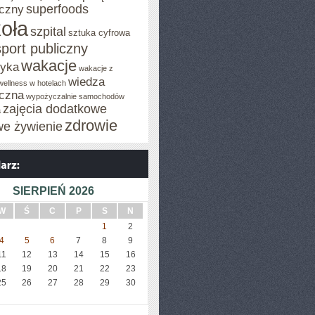
superfoods
czny
oła
szpital
sztuka cyfrowa
sport publiczny
wakacje
tyka
wakacje z
wiedza
wellness w hotelach
czna
wypożyczalnie samochodów
zajęcia dodatkowe
a
zdrowie
we żywienie
SIERPIEŃ 2026
W
Ś
C
P
S
N
1
2
4
5
6
7
8
9
11
12
13
14
15
16
18
19
20
21
22
23
25
26
27
28
29
30