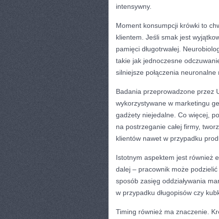
intensywny.
Moment konsumpcji krówki to chwi
klientem. Jeśli smak jest wyjątko
pamięci długotrwałej. Neurobiolo
takie jak jednoczesne odczuwani
silniejsze połączenia neuronalne
Badania przeprowadzone przez Un
wykorzystywane w marketingu ge
gadżety niejedalne. Co więcej, 
na postrzeganie całej firmy, two
klientów nawet w przypadku prod
Istotnym aspektem jest również e
dalej – pracownik może podzielić
sposób zasięg oddziaływania mar
w przypadku długopisów czy kubk
Timing również ma znaczenie. 