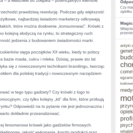
rca – a właściwie do żołądka – potencjalnych klientów.
Odpoc
Czy mar
MODNY
zechodzi prawdziwą rewolucję. Podczas gdy większość
zgiełku i
I
użytkowe, najbardziej świadomi marketerzy odkrywają
Magic
takich, które można dosłownie „konsumować”. Krówki z
PYSZNY
Witajcie
o kolejną słodyczą na rynku; to strategiczny ruch
przenie
GADŻET
emność jedzenia z budowaniem świadomości marki.
CZY
antyki
genet
cukierków sięga początków XX wieku, kiedy to polscy
KIT?
bud
 bazie masła, cukru i mleka. Dzisiaj, prawie sto lat
cho
otyka się z nowoczesnymi technikami brandingu, tworząc
comm
 hołdem dla polskiej tradycji i nowoczesnym narzędziem
egzami
butikowe
medy
tować w tego typu gadżety? Czy krówki z logo to
mot
ocyjnym, czy tylko kolejny „kit” dla firm, które próbują
przyr
rynku? Odpowiedź na to pytanie nie jest jednoznaczna i
opie
 warto dokładnie przeanalizować.
prof
psych
liżej fenomenowi krówek jako gadżetów firmowych.
rehabili
rketingowy, jakość wykonania, koszty produkcji oraz