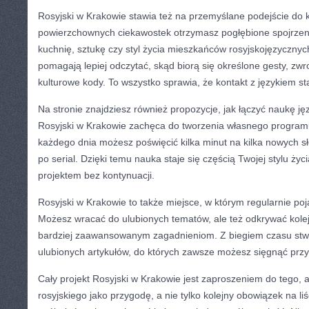
Rosyjski w Krakowie stawia też na przemyślane podejście do k
powierzchownych ciekawostek otrzymasz pogłębione spojrzeni
kuchnię, sztukę czy styl życia mieszkańców rosyjskojęzycznyc
pomagają lepiej odczytać, skąd biorą się określone gesty, zw
kulturowe kody. To wszystko sprawia, że kontakt z językiem sta
Na stronie znajdziesz również propozycje, jak łączyć naukę ję
Rosyjski w Krakowie zachęca do tworzenia własnego program
każdego dnia możesz poświęcić kilka minut na kilka nowych 
po serial. Dzięki temu nauka staje się częścią Twojej stylu ży
projektem bez kontynuacji.
Rosyjski w Krakowie to także miejsce, w którym regularnie poja
Możesz wracać do ulubionych tematów, ale też odkrywać kol
bardziej zaawansowanym zagadnieniom. Z biegiem czasu stwo
ulubionych artykułów, do których zawsze możesz sięgnąć prz
Cały projekt Rosyjski w Krakowie jest zaproszeniem do tego, 
rosyjskiego jako przygodę, a nie tylko kolejny obowiązek na li