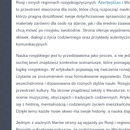
Rosji i innych regionach rosyjskojęzycznych.
Azerbejdżan
i Wo
to przestrzeń stworzona dla osób, które chcą rozpocząć nauki 
którzy pragną doszlifować swoje dotychczasowe sprawności j
materiały zarówno dla osób na starcie, jak i dla średnio zaa
chcą mówić po rosyjsku swobodnie. Strona oferuje wyjaśnieni
słówek, dialogi z życia codziennego oraz przykłady autentyczn
komunikacyjnych.
Nauka rosyjskiego jest tu przedstawiona jako proces, a nie j
suchej teorii znajdziesz konkretne scenariusze, które pomaga
logikę rosyjskiego. W artykułach pojawiają się ćwiczenia rozw
czytanie ze zrozumieniem oraz formułowanie wypowiedzi. Dzię
wszechstronna i dopasowana do różnych stylów nauki. Rosyjs
przestrzeń kultury. Na stronie znajdziesz teksty o literaturze,
scenie muzycznej, obyczajach i tradycjach codziennych. Artyku
się z historią, mentalnością i codziennym życiem mieszkańcó
Dzięki temu każde nowe słowo ma swoje historię, a nauka staj
Jednym z ważnych filarów strony są wyjazdy po Rosji i region
Rosyjski w Krakowie pokazuje, że podróżowanie po Wschodzie