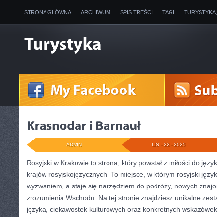
STRONA GŁÓWNA
ARCHIWUM
SPIS TREŚCI
TAGI
TURYSTYKA
ADMIN
LIS - 22 - 2025
Rosyjski w Krakowie to strona, który powstał z miłości do języ
krajów rosyjskojęzycznych. To miejsce, w którym rosyjski języ
wyzwaniem, a staje się narzędziem do podróży, nowych znajo
zrozumienia Wschodu. Na tej stronie znajdziesz unikalne zest
języka, ciekawostek kulturowych oraz konkretnych wskazówe