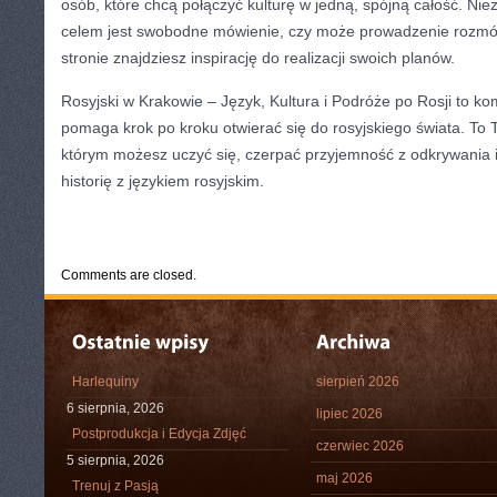
osób, które chcą połączyć kulturę w jedną, spójną całość. Nie
celem jest swobodne mówienie, czy może prowadzenie rozmó
stronie znajdziesz inspirację do realizacji swoich planów.
Rosyjski w Krakowie – Język, Kultura i Podróże po Rosji to k
pomaga krok po kroku otwierać się do rosyjskiego świata. To 
którym możesz uczyć się, czerpać przyjemność z odkrywania 
historię z językiem rosyjskim.
CATEGORIES:
TURYSTYKA, PODRÓŻE
Comments are closed.
Harlequiny
sierpień 2026
6 sierpnia, 2026
lipiec 2026
Postprodukcja i Edycja Zdjęć
czerwiec 2026
5 sierpnia, 2026
maj 2026
Trenuj z Pasją