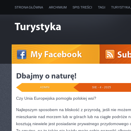
STRONA GŁÓWNA
ARCHIWUM
SPIS TREŚCI
TAGI
TURYSTYKA
ADMIN
SIE - 4 - 2025
Czy Unia Europejska pomogła polskiej wsi?
Najlepszym sposobem na bliskość z przyrodą, jeśli nie możem
mieszkanie nad morzem lub w górach lub na ciągłe podróże na
kosztują niewiele jest posiadanie prywatnego przydomowego
To smutne, na to także nie każdy może sobie pozwolić albowi