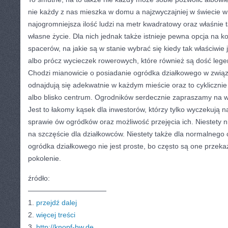
nie każdy z nas mieszka w domu a najzwyczajniej w świecie w 
najogromniejsza ilość ludzi na metr kwadratowy oraz właśnie 
własne życie. Dla nich jednak także istnieje pewna opcja na k
spacerów, na jakie są w stanie wybrać się kiedy tak właściwie 
albo prócz wycieczek rowerowych, które również są dość lege
Chodzi mianowicie o posiadanie ogródka działkowego w związ
odnajdują się adekwatnie w każdym mieście oraz to cykliczn
albo blisko centrum. Ogrodników serdecznie zapraszamy na wi
Jest to łakomy kąsek dla inwestorów, którzy tylko wyczekują 
sprawie ów ogródków oraz możliwość przejęcia ich. Niestety ni
na szczęście dla działkowców. Niestety także dla normalnego 
ogródka działkowego nie jest proste, bo często są one przeka
pokolenie.
źródło:
———————————
1.
przejdź dalej
2.
więcej treści
3.
http://knopf-bw.de