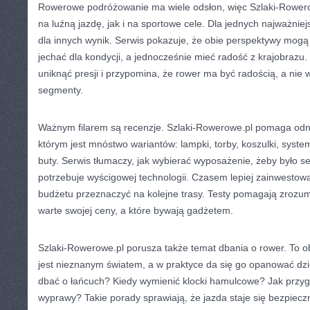
Rowerowe podróżowanie ma wiele odsłon, więc Szlaki-Rowero
na luźną jazdę, jak i na sportowe cele. Dla jednych najważnie
dla innych wynik. Serwis pokazuje, że obie perspektywy mogą
jechać dla kondycji, a jednocześnie mieć radość z krajobrazu
uniknąć presji i przypomina, że rower ma być radością, a nie
segmenty.
Ważnym filarem są recenzje. Szlaki-Rowerowe.pl pomaga odna
którym jest mnóstwo wariantów: lampki, torby, koszulki, syst
buty. Serwis tłumaczy, jak wybierać wyposażenie, żeby było 
potrzebuje wyścigowej technologii. Czasem lepiej zainwestowa
budżetu przeznaczyć na kolejne trasy. Testy pomagają zrozum
warte swojej ceny, a które bywają gadżetem.
Szlaki-Rowerowe.pl porusza także temat dbania o rower. To ob
jest nieznanym światem, a w praktyce da się go opanować dzię
dbać o łańcuch? Kiedy wymienić klocki hamulcowe? Jak przyg
wyprawy? Takie porady sprawiają, że jazda staje się bezpieczn