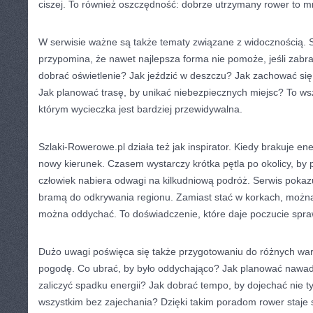
ciszej. To również oszczędność: dobrze utrzymany rower to m
W serwisie ważne są także tematy związane z widocznością. 
przypomina, że nawet najlepsza forma nie pomoże, jeśli zabr
dobrać oświetlenie? Jak jeździć w deszczu? Jak zachować si
Jak planować trasę, by unikać niebezpiecznych miejsc? To wsz
którym wycieczka jest bardziej przewidywalna.
Szlaki-Rowerowe.pl działa też jak inspirator. Kiedy brakuje ene
nowy kierunek. Czasem wystarczy krótka pętla po okolicy, by
człowiek nabiera odwagi na kilkudniową podróż. Serwis pokaz
bramą do odkrywania regionu. Zamiast stać w korkach, można 
można oddychać. To doświadczenie, które daje poczucie spra
Dużo uwagi poświęca się także przygotowaniu do różnych wa
pogodę. Co ubrać, by było oddychająco? Jak planować nawadni
zaliczyć spadku energii? Jak dobrać tempo, by dojechać nie t
wszystkim bez zajechania? Dzięki takim poradom rower staje 