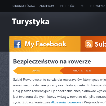
STRONA GŁÓWNA
ARCHIWUM
SPIS TREŚCI
TAGI
TURYSTYKA
ADMIN
GRU - 27 - 2025
Szlaki-Rowerowe.pl to serwis dla rowerzystów, który łączy w j
rowerowe, praktyczne porady oraz testy sprzętu. To kompendi
lubią jeździć rekreacyjnie i jednocześnie chcą planować wycie
jest tworzona dla tych, którzy widzą w rowerze nie tylko narzędz
życia. Zobacz koniecznie
Akcesoria rowerowe
i Województwo 