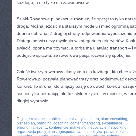
każdego, a nie tylko dla zawodowców.
Szlaki-Rowerowe.pl pokazuje również, że sprzęt to tylko narzę
droga. Można jeździć na starszym modelu i mieć ogromną satysf
dobrze dobrana. Z drugiej strony, odpowiednie wyposażenie p
Dlatego serwis uczy myślenia w kategoriach priorytetów. Kask
świecić, opona ma trzymać, a torba ma ułatwiać transport – i 
podejście sprawia, że rowerowa pasja rozwija się spokojnie.
Całość tworzy rowerowy ekosystem dla każdego, kto chce jeździć
Rowerowe.pl pozwala planować trasy oraz podejmować decyzj
konkret. To strona, która łączy pasję do dwóch kółek z rozsąd
się nie tylko rekreacją, ale też stylem życia – w mieście, w teren
długiej wyprawie.
CATEGORIES:
TURYSTYKA, PODRÓŻE
Tagi:
administracja publiczna
,
analiza rynku
,
biuro
,
biuro coworking
,
biznesplan
,
branding
,
coaching
,
content marketing
,
e-commerce
,
ergonomia
,
eventy
,
konferencje
,
marketing
,
negocjacje
,
networking
,
organizacja pracy
,
plan zagospodarowania
,
polityka
,
prawo
,
reklama
,