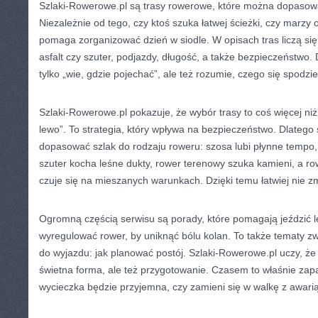
Szlaki-Rowerowe.pl są trasy rowerowe, które można dopasow
Niezależnie od tego, czy ktoś szuka łatwej ścieżki, czy marzy 
pomaga zorganizować dzień w siodle. W opisach tras liczą się
asfalt czy szuter, podjazdy, długość, a także bezpieczeństwo. 
tylko „wie, gdzie pojechać”, ale też rozumie, czego się spodzi
Szlaki-Rowerowe.pl pokazuje, że wybór trasy to coś więcej ni
lewo”. To strategia, który wpływa na bezpieczeństwo. Dlatego
dopasować szlak do rodzaju roweru: szosa lubi płynne tempo,
szuter kocha leśne dukty, rower terenowy szuka kamieni, a row
czuje się na mieszanych warunkach. Dzięki temu łatwiej nie z
Ogromną częścią serwisu są porady, które pomagają jeździć le
wyregulować rower, by uniknąć bólu kolan. To także tematy 
do wyjazdu: jak planować postój. Szlaki-Rowerowe.pl uczy, że
świetna forma, ale też przygotowanie. Czasem to właśnie zap
wycieczka będzie przyjemna, czy zamieni się w walkę z awarią