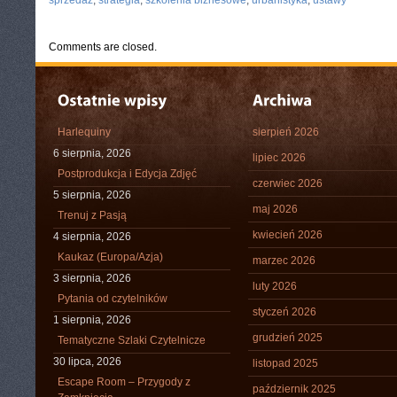
sprzedaż
,
strategia
,
szkolenia biznesowe
,
urbanistyka
,
ustawy
Comments are closed.
Harlequiny
sierpień 2026
6 sierpnia, 2026
lipiec 2026
Postprodukcja i Edycja Zdjęć
czerwiec 2026
5 sierpnia, 2026
maj 2026
Trenuj z Pasją
kwiecień 2026
4 sierpnia, 2026
Kaukaz (Europa/Azja)
marzec 2026
3 sierpnia, 2026
luty 2026
Pytania od czytelników
styczeń 2026
1 sierpnia, 2026
grudzień 2025
Tematyczne Szlaki Czytelnicze
30 lipca, 2026
listopad 2025
Escape Room – Przygody z
październik 2025