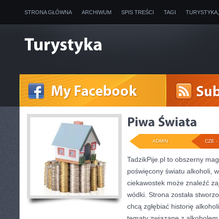
STRONA GŁÓWNA
ARCHIWUM
SPIS TREŚCI
TAGI
TURYSTYKA
ADMIN
CZE - 
TadzikPije.pl to obszerny ma
poświęcony światu alkoholi, w
ciekawostek może znaleźć zaj
wódki. Strona została stworz
chcą zgłębiać historię alkohol
tematy związane z alkoholem