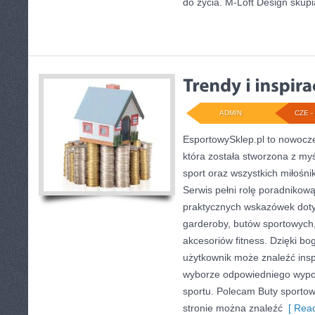
do życia. M-Loft Design skupi
ADMIN
CZE - 
EsportowySklep.pl to nowocze
która została stworzona z my
sport oraz wszystkich miłośni
Serwis pełni rolę poradnikow
praktycznych wskazówek doty
garderoby, butów sportowych,
akcesoriów fitness. Dzięki bog
użytkownik może znaleźć ins
wyborze odpowiedniego wypo
sportu. Polecam Buty sportowe
stronie można znaleźć
[ Read