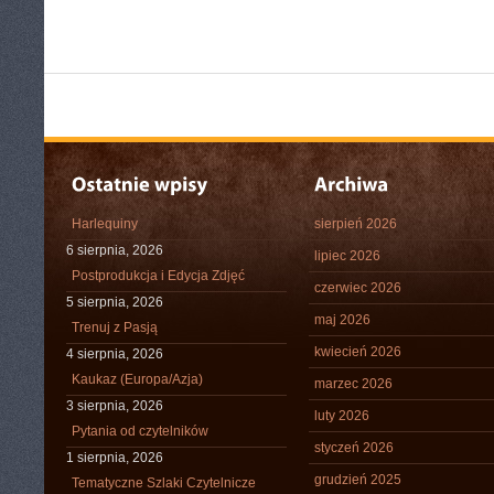
Harlequiny
sierpień 2026
6 sierpnia, 2026
lipiec 2026
Postprodukcja i Edycja Zdjęć
czerwiec 2026
5 sierpnia, 2026
maj 2026
Trenuj z Pasją
kwiecień 2026
4 sierpnia, 2026
Kaukaz (Europa/Azja)
marzec 2026
3 sierpnia, 2026
luty 2026
Pytania od czytelników
styczeń 2026
1 sierpnia, 2026
grudzień 2025
Tematyczne Szlaki Czytelnicze