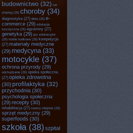
budownictwo
(32)
car
choroby
(34)
sharing
(26)
e-
diagnostyka
(27)
dieta
(26)
commerce
(29)
edukacja
egzaminy
(27)
turystyczna
(26)
genetyka
(29)
gry edukacyjne
korepetycje
(26)
hotele butikowe
(26)
materiały medyczne
(27)
medycyna
(33)
(29)
motocykle
(37)
ochrona przyrody
(29)
opieka społeczna
odchudzanie
(26)
opieka zdrowotna
(27)
profilaktyka
(32)
(30)
przychodnia
(30)
psychologia społeczna
recepty
(30)
(29)
rehabilitacja
(27)
rowery miejskie
(26)
sprzęt medyczny
(29)
superfoods
(30)
szkoła
(38)
szpital