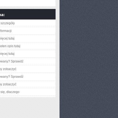
 szczegóły
nformacji
ięcej tutaj
ełen opis tutaj
ięcej tutaj
gowany? Sprawdź
by zobaczyć
gowany? Sprawdź
by zobaczyć
się, dlaczego