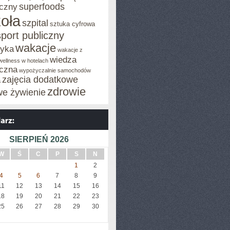
superfoods
czny
oła
szpital
sztuka cyfrowa
sport publiczny
wakacje
tyka
wakacje z
wiedza
wellness w hotelach
czna
wypożyczalnie samochodów
zajęcia dodatkowe
a
zdrowie
we żywienie
SIERPIEŃ 2026
W
Ś
C
P
S
N
1
2
4
5
6
7
8
9
11
12
13
14
15
16
18
19
20
21
22
23
25
26
27
28
29
30