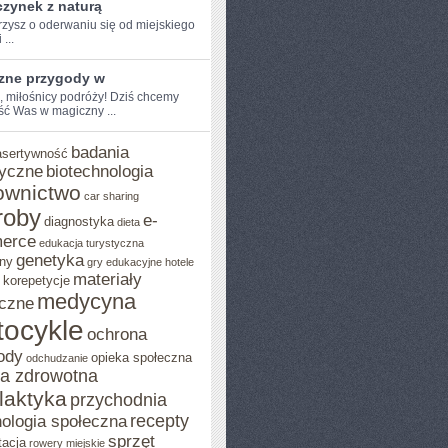
zynek z naturą
zysz o oderwaniu ​się od miejskiego
 ...
zne przygody w
, miłośnicy ​podróży! Dziś chcemy⁢
ść Was w magiczny ...
badania
asertywność
yczne
biotechnologia
ownictwo
car sharing
roby
e-
diagnostyka
dieta
erce
edukacja turystyczna
genetyka
ny
gry edukacyjne
hotele
materiały
korepetycje
ZOŚCI
medycyna
czne
ocykle
ochrona
ody
opieka społeczna
odchudzanie
ka zdrowotna
ilaktyka
przychodnia
recepty
ologia społeczna
sprzęt
tacja
rowery miejskie