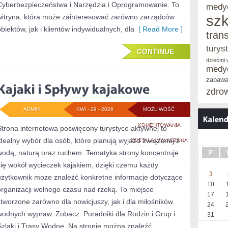
Cyberbezpieczeństwa i Narzędzia i Oprogramowanie. To
medy
szk
witryna, która może zainteresować zarówno zarządców
obiektów, jak i klientów indywidualnych, dla
[ Read More ]
tran
turys
CONTINUE
dziećmi
medy
zabaw
zdro
ADMIN
KWI - 29 - 2026
MOŻLIWOŚĆ
KAJAKI
KOMENTOWANIA
Strona internetowa poświęcony turystyce aktywnej to
idealny wybór dla osób, które planują wyjazd związanej z
I
ZOSTAŁA WYŁĄCZONA
wodą, naturą oraz ruchem. Tematyka strony koncentruje
P
SPŁYWY
się wokół wycieczek kajakiem, dzięki czemu każdy
KAJAKOWE
3
użytkownik może znaleźć konkretne informacje dotyczące
10
organizacji wolnego czasu nad rzeką. To miejsce
17
stworzone zarówno dla nowicjuszy, jak i dla miłośników
24
wodnych wypraw. Zobacz: Poradniki dla Rodzin i Grup i
31
Szlaki i Trasy Wodne. Na stronie można znaleźć