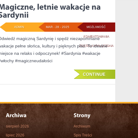
NOCLEGI
MARZEŃ
ADMIN
MAR - 28 - 2025
MOŻLIWOŚĆ
MAGICZNE,
KOMENTOWANIA
Odwiedź magiczną Sardynię i spędź niezapomniane
wakacje pełne słońca, kultury i pięknych plaż. To idealne
LETNIE
ZOSTAŁA WYŁĄCZONA
miejsce na relaks i odpoczynek! #Sardynia #wakacje
WAKACJE
#włochy #magiczneudałości
NA
SARDYNII
CONTINUE
sierpień 2026
Archiwum
lipiec 2026
Spis Treści