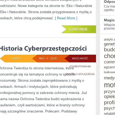
Odpoc
podróżami. Nowe kategorie na stronie to: Eko i Naturalnie
Czy mar
zgiełku i
i Eko i Naturalnie. Strona została przygotowana z myślą o
osobach, które chcą podejmować
[ Read More ]
Magic
Witajcie
przenie
CONTINUE
antyki
genet
bud
cho
ADMIN
MAJ - 1 - 2026
MOŻLIWOŚĆ
comm
HISTORIA
KOMENTOWANIA
egzami
Ochrona Twierdza to strona internetowa, które
butikowe
koncentruje się na tematyce ochrony w sposób
CYBERPRZESTĘPC
ZOSTAŁA WYŁĄCZONA
medy
zrozumiały. Strona została zaprojektowana z myślą o
mot
osobach, firmach i instytucjach, które potrzebują
przyr
profesjonalnej pomocy w zakresie ochrony mienia. Już
opie
sama nazwa Ochrona Twierdza budzi wyobrażenia z
prof
zaufaniem, czyli wartościami, które w branży ochrony
psych
mają szczególne znaczenie. Polecam: Podstawy
rehabili