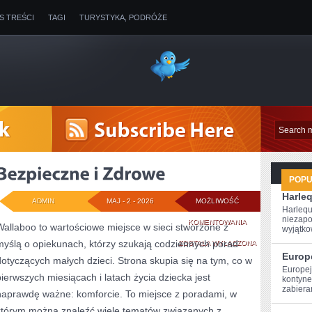
IS TREŚCI
TAGI
TURYSTYKA, PODRÓŻE
POP
Harle
ADMIN
MAJ - 2 - 2026
MOŻLIWOŚĆ
Harlequ
niezapo
BEZPIECZNE
KOMENTOWANIA
Wallaboo to wartościowe miejsce w sieci stworzone z
wyjątkow
myślą o opiekunach, którzy szukają codziennych porad
I
ZOSTAŁA WYŁĄCZONA
Europ
dotyczących małych dzieci. Strona skupia się na tym, co w
ZDROWE
Europej
pierwszych miesiącach i latach życia dziecka jest
kontynen
zabiera
naprawdę ważne: komforcie. To miejsce z poradami, w
którym można znaleźć wiele tematów związanych z