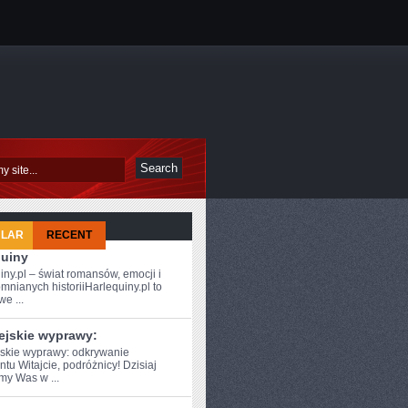
ULAR
RECENT
quiny
iny.pl – świat romansów, emocji i
mnianych historiiHarlequiny.pl to
e ...
ejskie wyprawy:
skie wyprawy: ⁣odkrywanie
tu Witajcie, podróżnicy! Dzisiaj
my Was w ...