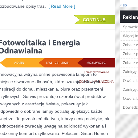
« lip
rozbudowane opisy tras,
[ Read More ]
CONTINUE
Sprawdź
Więcej i
Zobacz w
Zobacz p
Zobacz w
ADMIN
KWI - 28 - 2026
MOŻLIWOŚĆ
Zaintry
FOTOWOLTAIKA
KOMENTOWANIA
Innowacyjna witryna online poświęcona lampom to
Otwórz, 
miejsce stworzone dla osób, które szukają stylowych
I
ZOSTAŁA WYŁĄCZONA
inspiracji do domu, mieszkania, biura oraz przestrzeni
Zaintry
ENERGIA
użytkowych. Serwis prezentuje szeroki świat produktów
Otwórz, 
ODNAWIALNA
związanych z aranżacją światła, pokazując jak
Dowiedz 
odpowiednio dobrane lampy potrafią upiększyć każde
wnętrze. To przestrzeń dla tych, którzy cenią estetykę, ale
jednocześnie zwracają uwagę na solidność wykonania i
codzienny komfort użytkowania. Polecam: Smart Home i