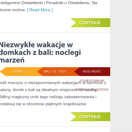
Inteligentne Oświetlenie i Poradniki o Oświetleniu. Na
stronie można
[ Read More ]
CONTINUE
ADMIN
MAJ - 22 - 2025
MOŻLIWOŚĆ
NIEZWYKŁE
KOMENTOWANIA
Jeśli marzysz o niezapomnianych wakacjach w harmonii z
naturą, domki z bali są idealnym miejscem na nocleg.
WAKACJE
ZOSTAŁA WYŁĄCZONA
Odkryj magiczny urok tego rodzaju zakwaterowania i
W
zrelaksuj się w otoczeniu pięknych krajobrazów.
DOMKACH
Z
CONTINUE
BALI: