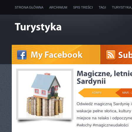
STRONA GŁÓWNA
ARCHIWUM
SPIS TREŚCI
TAGI
TURYSTYKA
ADMIN
MAR - 
Odwiedź magiczną Sardynię 
wakacje pełne słońca, kultury 
miejsce na relaks i odpoczyn
#włochy #magiczneudałości