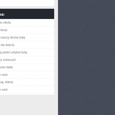
o oferty
teraz
naszą stronę tutaj
się więcej
j pełen artykuł tutaj
by zobaczyć
owe fakty
o sam
aj, kliknij
o sam