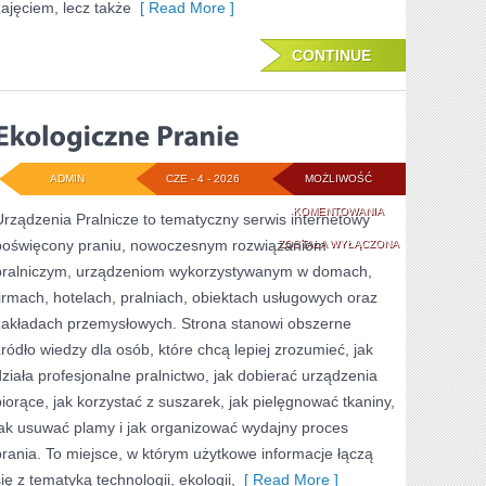
zajęciem, lecz także
[ Read More ]
CONTINUE
ADMIN
CZE - 4 - 2026
MOŻLIWOŚĆ
EKOLOGICZNE
KOMENTOWANIA
Urządzenia Pralnicze to tematyczny serwis internetowy
poświęcony praniu, nowoczesnym rozwiązaniom
PRANIE
ZOSTAŁA WYŁĄCZONA
pralniczym, urządzeniom wykorzystywanym w domach,
firmach, hotelach, pralniach, obiektach usługowych oraz
zakładach przemysłowych. Strona stanowi obszerne
źródło wiedzy dla osób, które chcą lepiej zrozumieć, jak
działa profesjonalne pralnictwo, jak dobierać urządzenia
piorące, jak korzystać z suszarek, jak pielęgnować tkaniny,
jak usuwać plamy i jak organizować wydajny proces
prania. To miejsce, w którym użytkowe informacje łączą
się z tematyką technologii, ekologii,
[ Read More ]