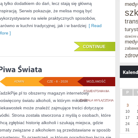
I
są tylko dodatkiem do dań, lecz stają się główną
medy
szk
inspiracją. Serwis pokazuje, że melisa mogą być
NALEWKI
wykorzystywane na wiele praktycznych sposobów,
tran
zarówno w kuchni tradycyjnej, jak i w bardziej
[ Read
turys
More ]
dziećmi
medy
CONTINUE
zabaw
zdro
ADMIN
CZE - 6 - 2026
MOŻLIWOŚĆ
PIWA
KOMENTOWANIA
P
TadzikPije.pl to obszerny magazyn internetowy
poświęcony światu alkoholi, w którym miłośnik
ŚWIATA
ZOSTAŁA WYŁĄCZONA
3
ciekawostek może znaleźć zajmujące treści dotyczące
10
wódki. Strona została stworzona z myślą o osobach, które
17
chcą zgłębiać historię alkoholi i szukają miejsca, gdzie
24
tematy związane z alkoholem są przedstawiane w sposób
31
przystępny. To przestrzeń, w którym poradnictwo łączą się