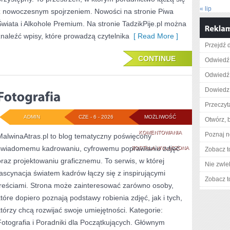
« lip
z nowoczesnym spojrzeniem. Nowości na stronie Piwa
Świata i Alkohole Premium. Na stronie TadzikPije.pl można
znaleźć wpisy, które prowadzą czytelnika
[ Read More ]
Przejdź d
CONTINUE
Odwiedź 
Odwiedź 
Dowiedz 
Przeczyta
ADMIN
CZE - 6 - 2026
MOŻLIWOŚĆ
Otwórz, 
FOTOGRAFIA
KOMENTOWANIA
Poznaj n
MalwinaAtras.pl to blog tematyczny poświęcony
świadomemu kadrowaniu, cyfrowemu poprawianiu zdjęć
ZOSTAŁA WYŁĄCZONA
Zobacz t
oraz projektowaniu graficznemu. To serwis, w której
Nie zwlek
fascynacja światem kadrów łączy się z inspirującymi
Zobacz t
treściami. Strona może zainteresować zarówno osoby,
które dopiero poznają podstawy robienia zdjęć, jak i tych,
którzy chcą rozwijać swoje umiejętności. Kategorie:
Fotografia i Poradniki dla Początkujących. Głównym