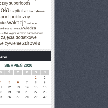
superfoods
czny
oła
szpital
sztuka cyfrowa
sport publiczny
wakacje
tyka
wakacje z
wiedza
wellness w hotelach
czna
wypożyczalnie samochodów
zajęcia dodatkowe
a
zdrowie
we żywienie
SIERPIEŃ 2026
W
Ś
C
P
S
N
1
2
4
5
6
7
8
9
11
12
13
14
15
16
18
19
20
21
22
23
25
26
27
28
29
30