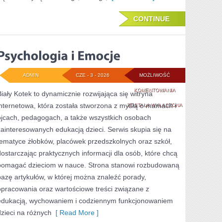
CONTINUE
ADMIN
CZE - 3 - 2026
MOŻLIWOŚĆ
PSYCHOLOGIA
KOMENTOWANIA
Biały Kotek to dynamicznie rozwijająca się witryna
internetowa, która została stworzona z myślą o mamach i
I
ZOSTAŁA WYŁĄCZONA
ojcach, pedagogach, a także wszystkich osobach
EMOCJE
zainteresowanych edukacją dzieci. Serwis skupia się na
tematyce żłobków, placówek przedszkolnych oraz szkół,
dostarczając praktycznych informacji dla osób, które chcą
pomagać dzieciom w nauce. Strona stanowi rozbudowaną
bazę artykułów, w której można znaleźć porady,
opracowania oraz wartościowe treści związane z
edukacją, wychowaniem i codziennym funkcjonowaniem
dzieci na różnych
[ Read More ]