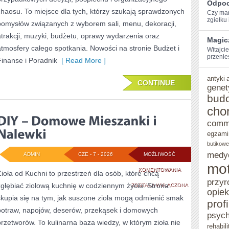
Odpoc
chaosu. To miejsce dla tych, którzy szukają sprawdzonych
Czy mar
zgiełku i
pomysłów związanych z wyborem sali, menu, dekoracji,
atrakcji, muzyki, budżetu, oprawy wydarzenia oraz
Magic
atmosfery całego spotkania. Nowości na stronie Budżet i
Witajcie
przenie
Finanse i Poradnik
[ Read More ]
antyki
CONTINUE
genet
bud
cho
comm
egzami
butikowe
medy
ADMIN
CZE - 7 - 2026
MOŻLIWOŚĆ
mot
DIY
KOMENTOWANIA
Zioła od Kuchni to przestrzeń dla osób, które chcą
przyr
zgłębiać ziołową kuchnię w codziennym życiu. Strona
–
ZOSTAŁA WYŁĄCZONA
opie
skupia się na tym, jak suszone zioła mogą odmienić smak
DOMOWE
prof
potraw, napojów, deserów, przekąsek i domowych
psych
MIESZANKI
przetworów. To kulinarna baza wiedzy, w którym zioła nie
rehabili