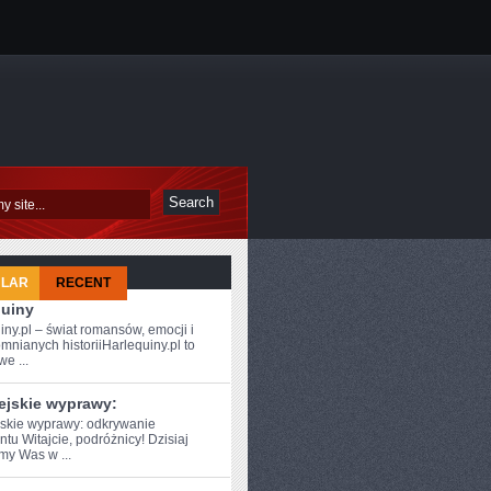
ULAR
RECENT
quiny
iny.pl – świat romansów, emocji i
mnianych historiiHarlequiny.pl to
e ...
ejskie wyprawy:
skie wyprawy: ⁣odkrywanie
tu Witajcie, podróżnicy! Dzisiaj
my Was w ...