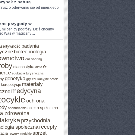
zynek z naturą
zysz o oderwaniu ​się od miejskiego
 ...
zne przygody w
, miłośnicy ​podróży! Dziś chcemy⁢
ść Was w magiczny ...
badania
asertywność
yczne
biotechnologia
ownictwo
car sharing
roby
e-
diagnostyka
dieta
erce
edukacja turystyczna
genetyka
ny
gry edukacyjne
hotele
materiały
korepetycje
medycyna
czne
ocykle
ochrona
ody
opieka społeczna
odchudzanie
ka zdrowotna
ilaktyka
przychodnia
recepty
ologia społeczna
sprzęt
tacja
rowery miejskie