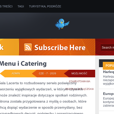
IS TREŚCI
TAGI
TURYSTYKA, PODRÓŻE
POP
Harle
ADMIN
CZE - 7 - 2026
MOŻLIWOŚĆ
Harlequ
niezapo
MENU
KOMENTOWANIA
Sala Lacerta to rozbudowany serwis poświęcony
wyjątkow
tworzeniu wyjątkowych wydarzeń, w którym czytelnik
I
ZOSTAŁA WYŁĄCZONA
Europ
może znaleźć inspiracje dotyczące spotkań rodzinnych.
CATERING
Europej
Strona została przygotowana z myślą o osobach, które
kontynen
zabiera
chcą dopiąć wydarzenie w sposób przemyślany, bez
przypadkowych decyzji, pośpiechu i organizacyjnego