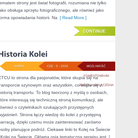
tematem strony jest świat fotografii, rozumiana nie tylko
jako obsługa sprzętu fotograficznego, ale również jako
forma opowiadania historii. Na
[ Read More ]
CONTINUE
ADMIN
CZE - 5 - 2026
MOŻLIWOŚĆ
HISTORIA
KOMENTOWANIA
CTCU to strona dla pasjonatów, które skupia się na
transporcie szynowym oraz wszystkim, co wiąże się z
KOLEI
ZOSTAŁA WYŁĄCZONA
historią transportu. To blog tworzony z myślą o osobach,
które interesują się techniczną stroną komunikacji, ale
również o czytelnikach szukających przystępnych
wyjaśnień. Strona łączy wiedzę do kolei z przystępną
narracją, dzięki czemu może zainteresować zarówno
osoby planujące podróż. Ciekawe linki to Kolej na Świecie
i Kolej na Świecie. Główną osią tematyczną serwisu jest
[