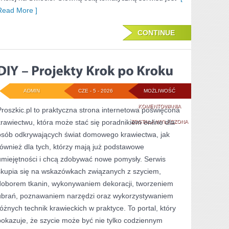
Read More ]
CONTINUE
ADMIN
CZE - 5 - 2026
MOŻLIWOŚĆ
DIY
KOMENTOWANIA
Proszkic.pl to praktyczna strona internetowa poświęcona
krawiectwu, która może stać się poradnikiem online dla
–
ZOSTAŁA WYŁĄCZONA
osób odkrywających świat domowego krawiectwa, jak
PROJEKTY
również dla tych, którzy mają już podstawowe
KROK
umiejętności i chcą zdobywać nowe pomysły. Serwis
PO
skupia się na wskazówkach związanych z szyciem,
doborem tkanin, wykonywaniem dekoracji, tworzeniem
KROKU
ubrań, poznawaniem narzędzi oraz wykorzystywaniem
różnych technik krawieckich w praktyce. To portal, który
pokazuje, że szycie może być nie tylko codziennym