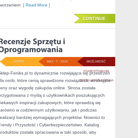
tworzeniem
[ Read More ]
CONTINUE
ADMIN
MAJ - 7 - 2026
MOŻLIWOŚĆ
RECENZJE
KOMENTOWANIA
Sklep-Feniks.pl to dynamicznie rozwijająca się przestrzeń
dla osób, które cenią sprawdzone rozwiązania, atrakcyjne
SPRZĘTU
ZOSTAŁA WYŁĄCZONA
ceny oraz wygodę zakupów online. Strona została
I
przygotowana z myślą o użytkownikach poszukujących
OPROGRAMOWANI
ciekawych inspiracji zakupowych, które sprawdzą się
zarówno w codziennym użytkowaniu, jak i podczas
realizacji bardziej wymagających projektów. Nowości to
Trendy i Przyszłość i Cyberbezpieczeństwo. Katalog
produktów została opracowana w taki sposób, aby