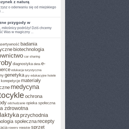
zynek z naturą
zysz o oderwaniu ​się od miejskiego
 ...
zne przygody w
, miłośnicy ​podróży! Dziś chcemy⁢
ść Was w magiczny ...
badania
asertywność
yczne
biotechnologia
ownictwo
car sharing
roby
e-
diagnostyka
dieta
erce
edukacja turystyczna
genetyka
ny
gry edukacyjne
hotele
materiały
korepetycje
medycyna
czne
ocykle
ochrona
ody
opieka społeczna
odchudzanie
ka zdrowotna
ilaktyka
przychodnia
recepty
ologia społeczna
sprzęt
tacja
rowery miejskie