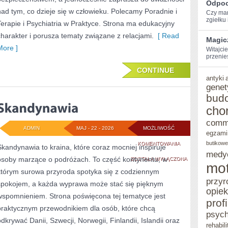
Odpoc
nad tym, co dzieje się w człowieku. Polecamy Poradnie i
Czy mar
zgiełku i
Terapie i Psychiatria w Praktyce. Strona ma edukacyjny
charakter i porusza tematy związane z relacjami.
[ Read
Magic
More ]
Witajcie
przenie
CONTINUE
antyki
genet
bud
cho
comm
ADMIN
MAJ - 22 - 2026
MOŻLIWOŚĆ
egzami
SKANDYNAWIA
butikowe
KOMENTOWANIA
Skandynawia to kraina, które coraz mocniej inspiruje
medy
osoby marzące o podróżach. To część kontynentu, w
ZOSTAŁA WYŁĄCZONA
mot
którym surowa przyroda spotyka się z codziennym
przyr
spokojem, a każda wyprawa może stać się pięknym
opie
wspomnieniem. Strona poświęcona tej tematyce jest
prof
praktycznym przewodnikiem dla osób, które chcą
psych
odkrywać Danii, Szwecji, Norwegii, Finlandii, Islandii oraz
rehabili