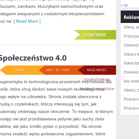
« lip
kluczami, zamkami, kluczykami samochodowymi oraz
usługami związanymi z codziennym bezpieczeństwem.
Już na
[ Read More ]
Kliknij, 
CONTINUE
Przeczyta
Odwiedź 
Zobacz t
Kliknij t
ADMIN
MAJ - 20 - 2026
MOŻLIWOŚĆ
Dowiedz 
SPOŁECZEŃSTWO
KOMENTOWANIA
Augmentyka to technologiczna przestrzeń internetowa dla
Nie zwlek
osób, które chcą śledzić świat nowych technologii oraz
4.0
ZOSTAŁA WYŁĄCZONA
Otwórz, 
jego wpływ na człowieka. Strona została stworzona z
Poznaj n
myślą o czytelnikach, którzy interesują się tym, jak
Poznaj n
automaty zmieniają nasze otoczenie. To miejsce, w którym
postęp nie jest przedstawiana jedynie jako suchy zbiór
faktów, ale jako źródło pytań o przyszłość. Na stronie
można znaleźć wpisy poświęcone zagadnieniom, które