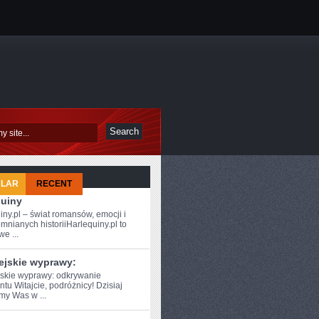
ULAR
RECENT
quiny
iny.pl – świat romansów, emocji i
mnianych historiiHarlequiny.pl to
e ...
ejskie wyprawy:
GIA
skie wyprawy: ⁣odkrywanie
tu Witajcie, podróżnicy! Dzisiaj
my Was w ...