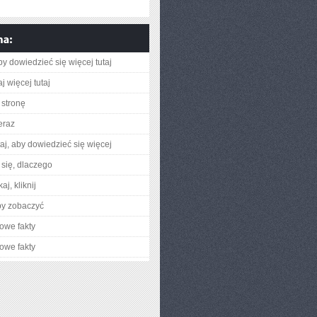
aby dowiedzieć się więcej tutaj
j więcej tutaj
stronę
eraz
utaj, aby dowiedzieć się więcej
się, dlaczego
aj, kliknij
by zobaczyć
owe fakty
owe fakty