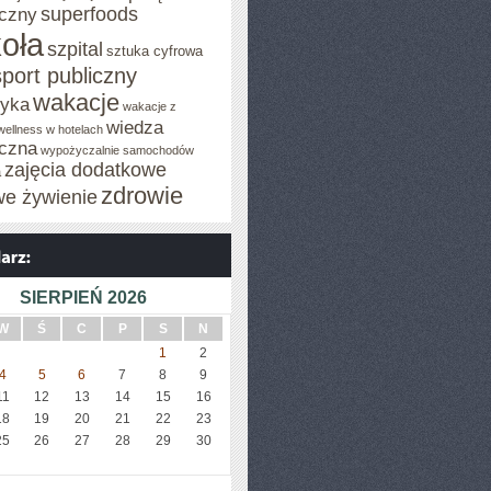
superfoods
czny
oła
szpital
sztuka cyfrowa
sport publiczny
wakacje
tyka
wakacje z
wiedza
wellness w hotelach
czna
wypożyczalnie samochodów
zajęcia dodatkowe
a
zdrowie
we żywienie
SIERPIEŃ 2026
W
Ś
C
P
S
N
1
2
4
5
6
7
8
9
11
12
13
14
15
16
18
19
20
21
22
23
25
26
27
28
29
30