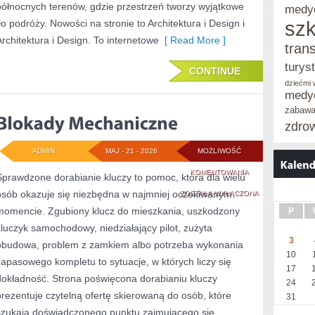
północnych terenów, gdzie przestrzeń tworzy wyjątkowe
medy
szk
tło podróży. Nowości na stronie to Architektura i Design i
Architektura i Design. To internetowe
[ Read More ]
tran
turys
CONTINUE
dziećmi
medy
zabaw
zdro
ADMIN
MAJ - 21 - 2026
MOŻLIWOŚĆ
BLOKADY
KOMENTOWANIA
Sprawdzone dorabianie kluczy to pomoc, która dla wielu
osób okazuje się niezbędna w najmniej oczekiwanym
MECHANICZNE
ZOSTAŁA WYŁĄCZONA
momencie. Zgubiony klucz do mieszkania, uszkodzony
P
kluczyk samochodowy, niedziałający pilot, zużyta
3
obudowa, problem z zamkiem albo potrzeba wykonania
10
zapasowego kompletu to sytuacje, w których liczy się
17
dokładność. Strona poświęcona dorabianiu kluczy
24
prezentuje czytelną ofertę skierowaną do osób, które
31
szukają doświadczonego punktu zajmującego się