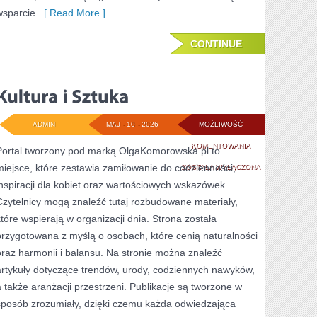
wsparcie.
[ Read More ]
CONTINUE
ADMIN
MAJ - 10 - 2026
MOŻLIWOŚĆ
KULTURA
KOMENTOWANIA
Portal tworzony pod marką OlgaKomorowska.pl to
miejsce, które zestawia zamiłowanie do codzienności,
I
ZOSTAŁA WYŁĄCZONA
inspiracji dla kobiet oraz wartościowych wskazówek.
SZTUKA
Czytelnicy mogą znaleźć tutaj rozbudowane materiały,
które wspierają w organizacji dnia. Strona została
przygotowana z myślą o osobach, które cenią naturalności
oraz harmonii i balansu. Na stronie można znaleźć
artykuły dotyczące trendów, urody, codziennych nawyków,
a także aranżacji przestrzeni. Publikacje są tworzone w
sposób zrozumiały, dzięki czemu każda odwiedzająca