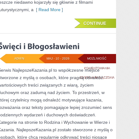
jeszcze niedawno kojarzyły się głównie z filmami
futurystycznymi, a
[ Read More ]
CONTINUE
ADMIN
MAJ - 10 - 2026
MOŻLIWOŚĆ
ŚWIĘCI
KOMENTOWANIA
Serwis NajlepszeKazania.pl to współczesne miejsce
stworzone z myślą o osobach, które pragną odnaleźć
I
ZOSTAŁA WYŁĄCZONA
wartościowych treści związanych z wiarą, życiem
BŁOGOSŁAWIENI
duchowym oraz zadumą nad życiem. To przestrzeń, w
której czytelnicy mogą odnaleźć motywujące kazania,
rozważania oraz teksty pomagające lepiej zrozumieć sens
codziennych wydarzeń i duchowych doświadczeń.
Kategorie na stronie to Rodzina i Wychowanie w Wierze i
Kazania. NajlepszeKazania.pl zostało stworzone z myślą o
osobach, które chcą regularnie odkrywać treści niosące