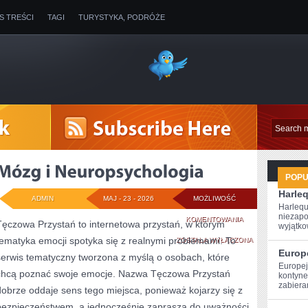
IS TREŚCI
TAGI
TURYSTYKA, PODRÓŻE
POP
Harle
ADMIN
MAJ - 23 - 2026
MOŻLIWOŚĆ
Harlequ
niezapo
MÓZG
KOMENTOWANIA
Tęczowa Przystań to internetowa przystań, w którym
wyjątkow
tematyka emocji spotyka się z realnymi problemami. To
I
ZOSTAŁA WYŁĄCZONA
Europ
serwis tematyczny tworzona z myślą o osobach, które
NEUROPSYCHOLO
Europej
chcą poznać swoje emocje. Nazwa Tęczowa Przystań
kontynen
zabiera
dobrze oddaje sens tego miejsca, ponieważ kojarzy się z
bezpieczeństwem, a jednocześnie zaprasza do uważności