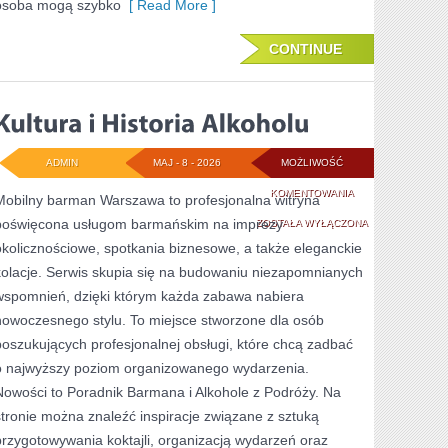
osoba mogą szybko
[ Read More ]
CONTINUE
ADMIN
MAJ - 8 - 2026
MOŻLIWOŚĆ
KULTURA
KOMENTOWANIA
Mobilny barman Warszawa to profesjonalna witryna
poświęcona usługom barmańskim na imprezy
I
ZOSTAŁA WYŁĄCZONA
okolicznościowe, spotkania biznesowe, a także eleganckie
HISTORIA
kolacje. Serwis skupia się na budowaniu niezapomnianych
ALKOHOLU
wspomnień, dzięki którym każda zabawa nabiera
nowoczesnego stylu. To miejsce stworzone dla osób
poszukujących profesjonalnej obsługi, które chcą zadbać
o najwyższy poziom organizowanego wydarzenia.
Nowości to Poradnik Barmana i Alkohole z Podróży. Na
stronie można znaleźć inspiracje związane z sztuką
przygotowywania koktajli, organizacją wydarzeń oraz