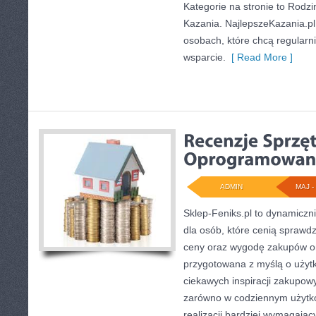
Kategorie na stronie to Rodz
Kazania. NajlepszeKazania.pl
osobach, które chcą regularn
wsparcie.
[ Read More ]
ADMIN
MAJ - 
Sklep-Feniks.pl to dynamiczni
dla osób, które cenią sprawd
ceny oraz wygodę zakupów on
przygotowana z myślą o użyt
ciekawych inspiracji zakupow
zarówno w codziennym użytko
realizacji bardziej wymagając