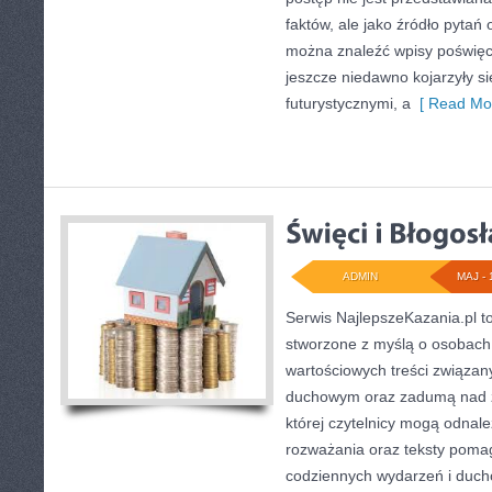
faktów, ale jako źródło pytań 
można znaleźć wpisy poświęc
jeszcze niedawno kojarzyły si
futurystycznymi, a
[ Read Mor
ADMIN
MAJ - 
Serwis NajlepszeKazania.pl t
stworzone z myślą o osobach
wartościowych treści związan
duchowym oraz zadumą nad ż
której czytelnicy mogą odnal
rozważania oraz teksty pomag
codziennych wydarzeń i duc