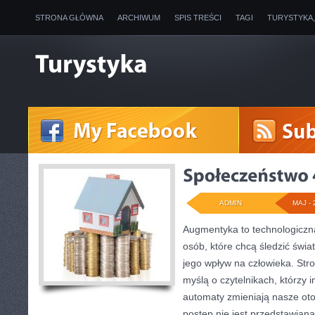
STRONA GŁÓWNA
ARCHIWUM
SPIS TREŚCI
TAGI
TURYSTYKA
ADMIN
MAJ - 
Augmentyka to technologiczna
osób, które chcą śledzić świa
jego wpływ na człowieka. Str
myślą o czytelnikach, którzy i
automaty zmieniają nasze oto
postęp nie jest przedstawiana