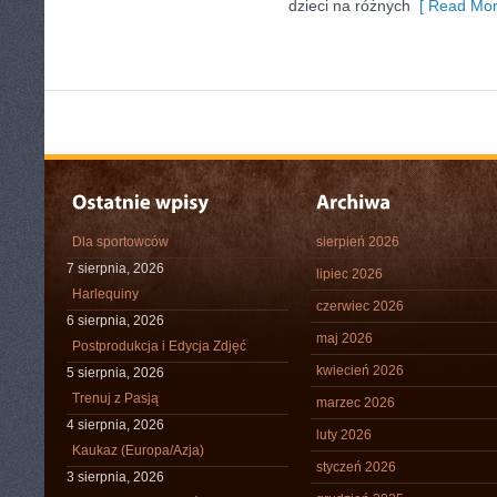
dzieci na różnych
[ Read Mor
Dla sportowców
sierpień 2026
7 sierpnia, 2026
lipiec 2026
Harlequiny
czerwiec 2026
6 sierpnia, 2026
maj 2026
Postprodukcja i Edycja Zdjęć
kwiecień 2026
5 sierpnia, 2026
Trenuj z Pasją
marzec 2026
4 sierpnia, 2026
luty 2026
Kaukaz (Europa/Azja)
styczeń 2026
3 sierpnia, 2026