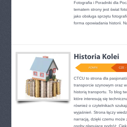
Fotografia i Poradniki dla P
tematem strony jest świat foto
jako obsługa sprzętu fotograf
forma opowiadania historii. N
ADMIN
CZE - 
CTCU to strona dla pasjonatów
transporcie szynowym oraz ws
historią transportu. To blog 
które interesują się techniczn
również o czytelnikach szuka
wyjaśnień. Strona łączy wiedz
narracją, dzięki czemu może
osoby planujące podróż. Cieka