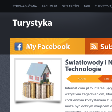
STRONA GŁÓWNA
ARCHIWUM
SPIS TREŚCI
TAGI
TURYSTYKA
ADMIN
CZE - 
Internat.com.pl to interesują
wszystkim zagadnieniom, któ
codziennym korzystaniem z u
może być dobrym miejscem dl