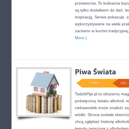
przetworów. To kulinarna baza
są tylko dodatkiem do dań, le
inspiracją. Serwis pokazuje,
wykorzystywane na wiele pra
zarówno w kuchni tradycyjnej, 
More ]
ADMIN
CZE - 
TadzikPije.pl to obszerny ma
poświęcony światu alkoholi, w
ciekawostek może znaleźć zaj
wódki. Strona została stworz
chcą zgłębiać historię alkohol
tematy związane z alkoholem