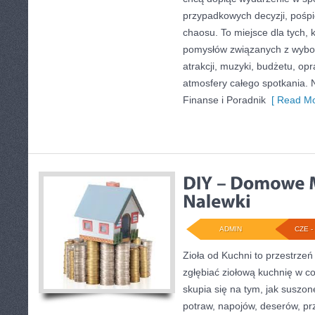
przypadkowych decyzji, pośpi
chaosu. To miejsce dla tych,
pomysłów związanych z wybor
atrakcji, muzyki, budżetu, o
atmosfery całego spotkania. 
Finanse i Poradnik
[ Read Mo
ADMIN
CZE - 
Zioła od Kuchni to przestrzeń
zgłębiać ziołową kuchnię w c
skupia się na tym, jak suszo
potraw, napojów, deserów, p