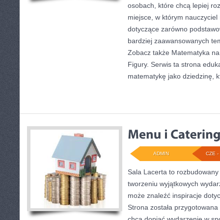
osobach, które chcą lepiej r
miejsce, w którym nauczyciel
dotyczące zarówno podstawow
bardziej zaawansowanych te
Zobacz także Matematyka na 
Figury. Serwis ta strona eduk
matematykę jako dziedzinę, k
ADMIN
CZE - 
Sala Lacerta to rozbudowany
tworzeniu wyjątkowych wydarz
może znaleźć inspiracje doty
Strona została przygotowana 
chcą dopiąć wydarzenie w sp