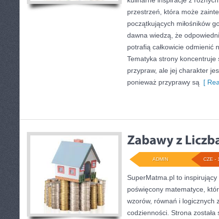
kulinarne inspiracje z różnych
przestrzeń, która może zain
początkujących miłośników got
dawna wiedzą, że odpowiedn
potrafią całkowicie odmienić 
Tematyka strony koncentruje 
przypraw, ale jej charakter je
ponieważ przyprawy są
[ Rea
ADMIN
CZE - 
SuperMatma.pl to inspirujący
poświęcony matematyce, który
wzorów, równań i logicznych z
codzienności. Strona została