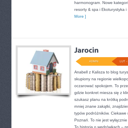
harmonogram. Nowe kategorie
resorty & spa i Ekoturystyka 
More ]
ADMIN
LUT - 
Anabell z Kalisza to blog tur
skupiony na regionie wielkopo
oczarować spokojem. To przes
gdzie konkret miesza się z kl
szukasz planu na krótką podr
mniej znane zakątki, znajdzie
typów podróżników. Ciekawe 
Poznań. To nie jest wyłączni
To historia o wędrówkach – 