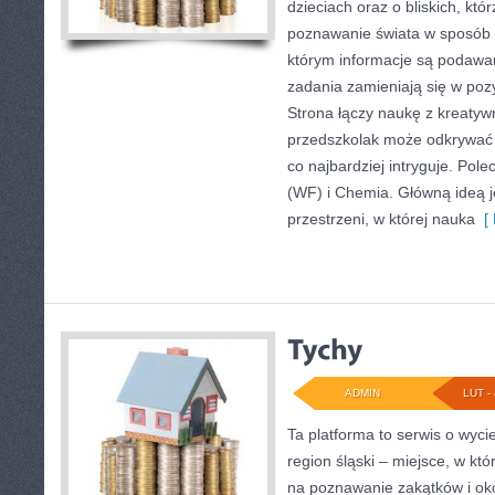
dzieciach oraz o bliskich, kt
poznawanie świata w sposób z
którym informacje są podawa
zadania zamieniają się w po
Strona łączy naukę z kreatyw
przedszkolak może odkrywać r
co najbardziej intryguje. Po
(WF) i Chemia. Główną ideą je
przestrzeni, w której nauka
[ 
ADMIN
LUT - 
Ta platforma to serwis o wyc
region śląski – miejsce, w k
na poznawanie zakątków i okol