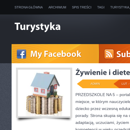
STRONA GŁÓWNA
ARCHIWUM
SPIS TREŚCI
TAGI
TURYSTYKA
ADMIN
LUT - 
PRZEDSZKOLE NA 5 – portal 
miejsce, w którym nauczyciel
dziecko przez wczesną eduka
porady. Strona skupia się na
adaptacją, uczuciami, życie
kompetencji w wieku przedsz