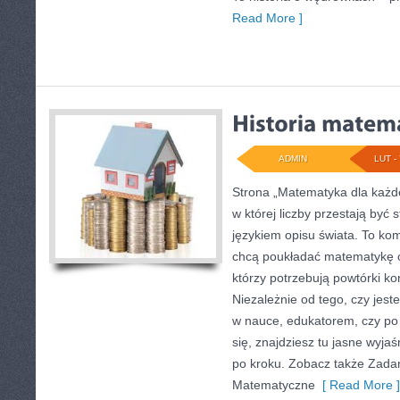
Read More ]
ADMIN
LUT - 
Strona „Matematyka dla każde
w której liczby przestają być 
językiem opisu świata. To ko
chcą poukładać matematykę o
którzy potrzebują powtórki k
Niezależnie od tego, czy jes
w nauce, edukatorem, czy po
się, znajdziesz tu jasne wyja
po kroku. Zobacz także Zadani
Matematyczne
[ Read More ]