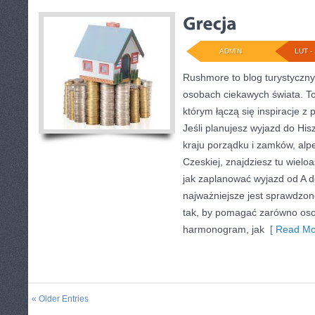
ADMIN
LUT - 
Rushmore to blog turystyczny,
osobach ciekawych świata. To
którym łączą się inspiracje 
Jeśli planujesz wyjazd do His
kraju porządku i zamków, alpej
Czeskiej, znajdziesz tu wielo
jak zaplanować wyjazd od A 
najważniejsze jest sprawdzon
tak, by pomagać zarówno oso
harmonogram, jak
[ Read Mo
« Older Entries