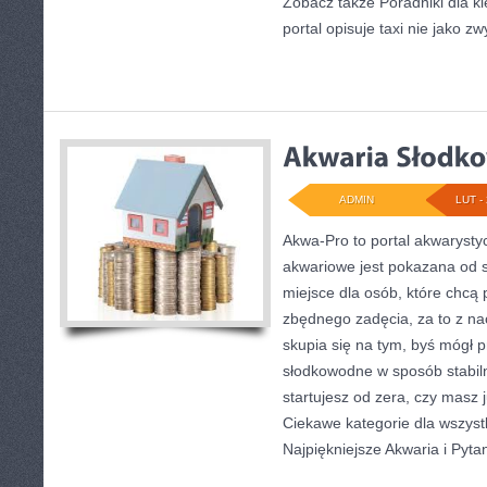
Zobacz także Poradniki dla k
portal opisuje taxi nie jako zw
ADMIN
LUT - 
Akwa-Pro to portal akwarysty
akwariowe jest pokazana od s
miejsce dla osób, które chcą
zbędnego zadęcia, za to z na
skupia się na tym, byś mógł 
słodkowodne w sposób stabiln
startujesz od zera, czy masz 
Ciekawe kategorie dla wszystki
Najpiękniejsze Akwaria i Pyta