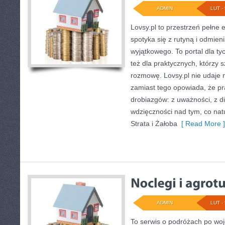
ADMIN
LUT - 
Lovsy.pl to przestrzeń pełne 
spotyka się z rutyną i odmie
wyjątkowego. To portal dla tyc
też dla praktycznych, którzy 
rozmowę. Lovsy.pl nie udaje 
zamiast tego opowiada, że p
drobiazgów: z uważności, z di
wdzięczności nad tym, co nat
Strata i Żałoba
[ Read More ]
ADMIN
LUT - 
To serwis o podróżach po woj