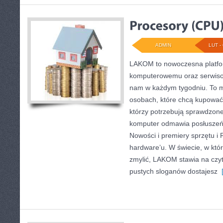
ADMIN
LUT - 
LAKOM to nowoczesna platfo
komputerowemu oraz serwisow
nam w każdym tygodniu. To m
osobach, które chcą kupować 
którzy potrzebują sprawdzone
komputer odmawia posłuszeńs
Nowości i premiery sprzętu i R
hardware’u. W świecie, w któ
zmylić, LAKOM stawia na czyt
pustych sloganów dostajesz
[