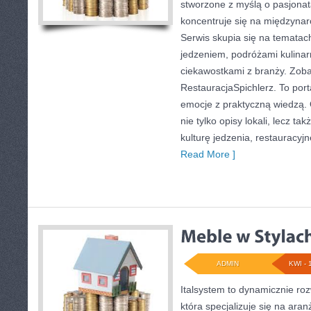
stworzone z myślą o pasjonat
koncentruje się na międzynar
Serwis skupia się na tematac
jedzeniem, podróżami kulinarn
ciekawostkami z branży. Zobac
RestauracjaSpichlerz. To porta
emocje z praktyczną wiedzą. 
nie tylko opisy lokali, lecz ta
kulturę jedzenia, restauracyjn
Read More ]
ADMIN
KWI - 
Italsystem to dynamicznie rozw
która specjalizuje się na ara