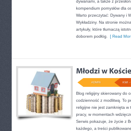
dywanami, a także z przesłon
kompendium pomysłów dla osó
Warto przeczytać: Dywany i W
Wykładziny. Na stronie możn
artykuły, które tłumaczą isto
doborem podłóg.
[ Read Mor
ADMIN
KWI - 
Blog religijny skierowany do 
codzienność z modlitwą. To p
religijne nie jest zamknięta w
pracy, w momentach wdzięczn
Serwis pokazuje, że życie z B
każdego, a treści publikowane