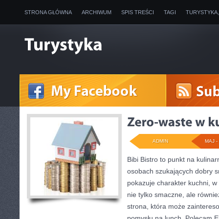
STRONA GŁÓWNA
ARCHIWUM
SPIS TREŚCI
TAGI
TURYSTYKA
ADMIN
MAJ - 
Bibi Bistro to punkt na kulina
osobach szukających dobry s
pokazuje charakter kuchni, w
nie tylko smaczne, ale równi
strona, która może zainteres
pomysłu na lunch. Polecam Ek