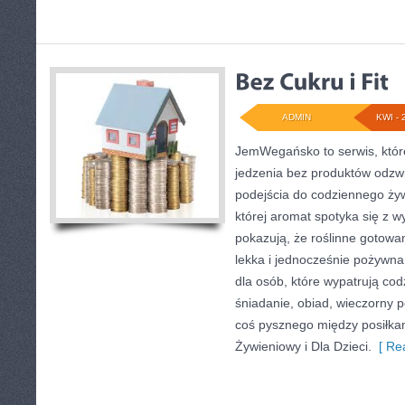
ADMIN
KWI - 
JemWegańsko to serwis, które 
jedzenia bez produktów odzw
podejścia do codziennego żyw
której aromat spotyka się z 
pokazują, że roślinne gotow
lekka i jednocześnie pożyw
dla osób, które wypatrują co
śniadanie, obiad, wieczorny p
coś pysznego między posiłka
Żywieniowy i Dla Dzieci.
[ Rea