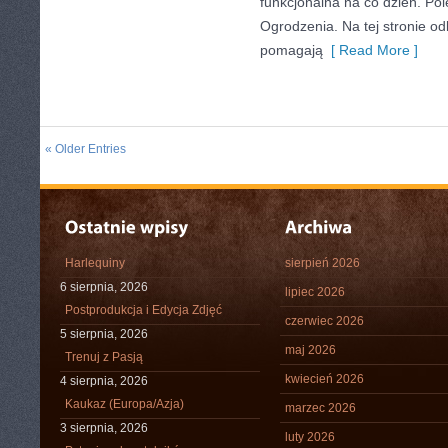
funkcjonalna na co dzień. Pol
Ogrodzenia. Na tej stronie odb
pomagają
[ Read More ]
« Older Entries
Harlequiny
sierpień 2026
6 sierpnia, 2026
lipiec 2026
Postprodukcja i Edycja Zdjęć
czerwiec 2026
5 sierpnia, 2026
maj 2026
Trenuj z Pasją
kwiecień 2026
4 sierpnia, 2026
Kaukaz (Europa/Azja)
marzec 2026
3 sierpnia, 2026
luty 2026