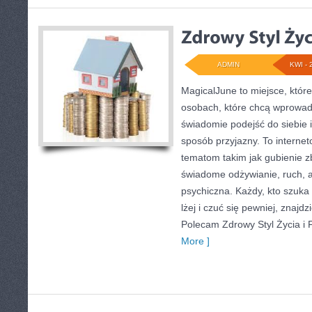
ADMIN
KWI - 
MagicalJune to miejsce, któr
osobach, które chcą wprowadz
świadomie podejść do siebie 
sposób przyjazny. To intern
tematom takim jak gubienie 
świadome odżywianie, ruch, a
psychiczna. Każdy, kto szuka in
lżej i czuć się pewniej, znajdz
Polecam Zdrowy Styl Życia i F
More ]