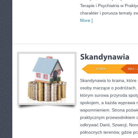
Terapie i Psychiatria w Prakt
charakter i porusza tematy zw
More ]
ADMIN
MAJ - 
Skandynawia to kraina, które 
osoby marzące o podróżach. 
którym surowa przyroda spot
spokojem, a każda wyprawa m
wspomnieniem. Strona poświę
praktycznym przewodnikiem d
odkrywać Danii, Szwecji, Norwe
północnych terenów, gdzie pr