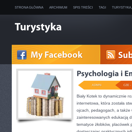
STRONA GŁÓWNA
ARCHIWUM
SPIS TREŚCI
TAGI
TURYSTYKA
ADMIN
CZE - 
Biały Kotek to dynamicznie ro
internetowa, która została s
ojcach, pedagogach, a także
zainteresowanych edukacją dz
tematyce żłobków, placówek p
dostarczając praktycznych inf