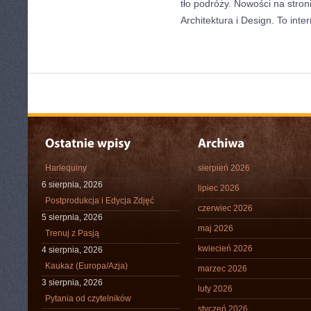
tło podróży. Nowości na stroni
Architektura i Design. To int
Harlequiny
sierpień 2026
6 sierpnia, 2026
lipiec 2026
Postprodukcja i Edycja Zdjęć
czerwiec 2026
5 sierpnia, 2026
maj 2026
Trenuj z Pasją
kwiecień 2026
4 sierpnia, 2026
Kaukaz (Europa/Azja)
marzec 2026
3 sierpnia, 2026
luty 2026
Pytania od czytelników
styczeń 2026