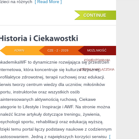
dzieci na różnych
[ Read More ]
CONTINUE
ADMIN
CZE - 2 - 2026
MOŻLIWOŚĆ
HISTORIA
KOMENTOWANIA
AkademikaWF to dynamicznie rozwijająca się przestrzeń
internetowa, która koncentruje się kulturze fizycznej,
I
ZOSTAŁA WYŁĄCZONA
profilaktyce zdrowotnej, terapii ruchowej oraz edukacji.
CIEKAWOSTKI
Serwis tworzy centrum wiedzy dla uczniów, miłośników
sportu, instruktorów oraz wszystkich osób
zainteresowanych aktywnością ruchową. Ciekawe
kategorie to Lifestyle i Inspiracje i AWF. Na stronie można
znaleźć liczne artykuły dotyczące treningu, żywienia,
psychologii sportu, rehabilitacji oraz edukacją wyższą.
Dzięki temu portal łączy podstawy naukowe z codziennym
zastosowaniem. Jedną z największych korzyści serwisu
[