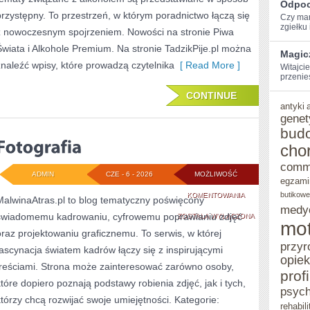
Odpoc
przystępny. To przestrzeń, w którym poradnictwo łączą się
Czy mar
zgiełku i
z nowoczesnym spojrzeniem. Nowości na stronie Piwa
Świata i Alkohole Premium. Na stronie TadzikPije.pl można
Magic
znaleźć wpisy, które prowadzą czytelnika
[ Read More ]
Witajcie
przenie
CONTINUE
antyki
genet
bud
cho
comm
ADMIN
CZE - 6 - 2026
MOŻLIWOŚĆ
egzami
FOTOGRAFIA
butikowe
KOMENTOWANIA
MalwinaAtras.pl to blog tematyczny poświęcony
medy
świadomemu kadrowaniu, cyfrowemu poprawianiu zdjęć
ZOSTAŁA WYŁĄCZONA
mot
oraz projektowaniu graficznemu. To serwis, w której
przyr
fascynacja światem kadrów łączy się z inspirującymi
opie
treściami. Strona może zainteresować zarówno osoby,
prof
które dopiero poznają podstawy robienia zdjęć, jak i tych,
psych
którzy chcą rozwijać swoje umiejętności. Kategorie:
rehabili