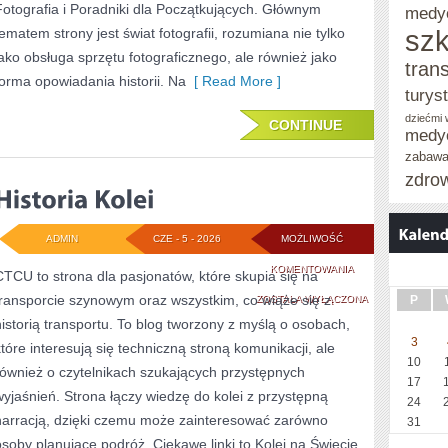
Fotografia i Poradniki dla Początkujących. Głównym
medy
szk
tematem strony jest świat fotografii, rozumiana nie tylko
jako obsługa sprzętu fotograficznego, ale również jako
tran
forma opowiadania historii. Na
[ Read More ]
turys
dziećmi
CONTINUE
medy
zabaw
zdro
ADMIN
CZE - 5 - 2026
MOŻLIWOŚĆ
HISTORIA
KOMENTOWANIA
CTCU to strona dla pasjonatów, które skupia się na
transporcie szynowym oraz wszystkim, co wiąże się z
KOLEI
ZOSTAŁA WYŁĄCZONA
P
historią transportu. To blog tworzony z myślą o osobach,
3
które interesują się techniczną stroną komunikacji, ale
10
również o czytelnikach szukających przystępnych
17
wyjaśnień. Strona łączy wiedzę do kolei z przystępną
24
narracją, dzięki czemu może zainteresować zarówno
31
osoby planujące podróż. Ciekawe linki to Kolej na Świecie