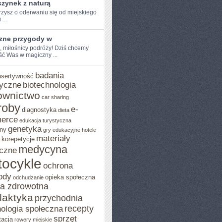
zynek z naturą
zysz o oderwaniu ​się od miejskiego
 ...
zne przygody w
, miłośnicy ​podróży! Dziś chcemy⁢
ść Was w magiczny ...
badania
asertywność
yczne
biotechnologia
ownictwo
car sharing
roby
e-
diagnostyka
dieta
erce
edukacja turystyczna
genetyka
ny
gry edukacyjne
hotele
materiały
korepetycje
medycyna
czne
ocykle
ochrona
ody
opieka społeczna
odchudzanie
ka zdrowotna
ilaktyka
przychodnia
recepty
ologia społeczna
sprzęt
tacja
rowery miejskie