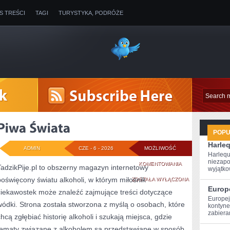
IS TREŚCI
TAGI
TURYSTYKA, PODRÓŻE
POP
Harle
ADMIN
CZE - 6 - 2026
MOŻLIWOŚĆ
Harlequ
niezapo
PIWA
KOMENTOWANIA
TadzikPije.pl to obszerny magazyn internetowy
wyjątkow
poświęcony światu alkoholi, w którym miłośnik
ŚWIATA
ZOSTAŁA WYŁĄCZONA
Europ
ciekawostek może znaleźć zajmujące treści dotyczące
Europej
wódki. Strona została stworzona z myślą o osobach, które
kontynen
zabiera
chcą zgłębiać historię alkoholi i szukają miejsca, gdzie
tematy związane z alkoholem są przedstawiane w sposób