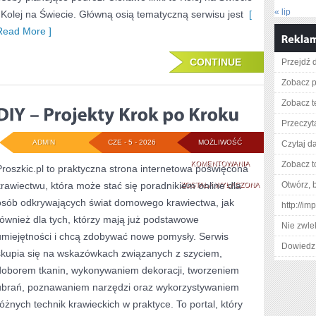
« lip
i Kolej na Świecie. Główną osią tematyczną serwisu jest
[
Read More ]
CONTINUE
Przejdź d
Zobacz pe
Zobacz t
Przeczyt
ADMIN
CZE - 5 - 2026
MOŻLIWOŚĆ
Czytaj da
DIY
KOMENTOWANIA
Zobacz t
Proszkic.pl to praktyczna strona internetowa poświęcona
krawiectwu, która może stać się poradnikiem online dla
–
Otwórz, 
ZOSTAŁA WYŁĄCZONA
osób odkrywających świat domowego krawiectwa, jak
http://im
PROJEKTY
również dla tych, którzy mają już podstawowe
Nie zwlek
KROK
umiejętności i chcą zdobywać nowe pomysły. Serwis
Dowiedz 
PO
skupia się na wskazówkach związanych z szyciem,
doborem tkanin, wykonywaniem dekoracji, tworzeniem
KROKU
ubrań, poznawaniem narzędzi oraz wykorzystywaniem
różnych technik krawieckich w praktyce. To portal, który