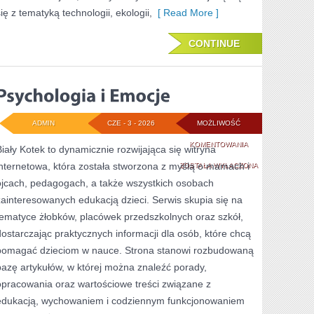
się z tematyką technologii, ekologii,
[ Read More ]
CONTINUE
ADMIN
CZE - 3 - 2026
MOŻLIWOŚĆ
PSYCHOLOGIA
KOMENTOWANIA
Biały Kotek to dynamicznie rozwijająca się witryna
internetowa, która została stworzona z myślą o mamach i
I
ZOSTAŁA WYŁĄCZONA
ojcach, pedagogach, a także wszystkich osobach
EMOCJE
zainteresowanych edukacją dzieci. Serwis skupia się na
tematyce żłobków, placówek przedszkolnych oraz szkół,
dostarczając praktycznych informacji dla osób, które chcą
pomagać dzieciom w nauce. Strona stanowi rozbudowaną
bazę artykułów, w której można znaleźć porady,
opracowania oraz wartościowe treści związane z
edukacją, wychowaniem i codziennym funkcjonowaniem