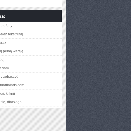
o oferty
łen tekst tutaj
eraz
aj pełną wersję
lej
o sam
by zobaczyć
pmartialarts.com
aj, kliknij
się, dlaczego