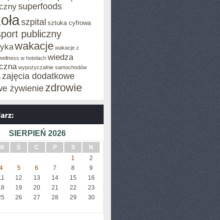
superfoods
czny
oła
szpital
sztuka cyfrowa
sport publiczny
wakacje
tyka
wakacje z
wiedza
wellness w hotelach
czna
wypożyczalnie samochodów
zajęcia dodatkowe
a
zdrowie
we żywienie
SIERPIEŃ 2026
W
Ś
C
P
S
N
1
2
4
5
6
7
8
9
11
12
13
14
15
16
18
19
20
21
22
23
25
26
27
28
29
30