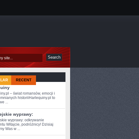
ULAR
RECENT
quiny
iny.pl – świat romansów, emocji i
mnianych historiiHarlequiny.pl to
e ...
ejskie wyprawy:
skie wyprawy: ⁣odkrywanie
tu Witajcie, podróżnicy! Dzisiaj
my Was w ...