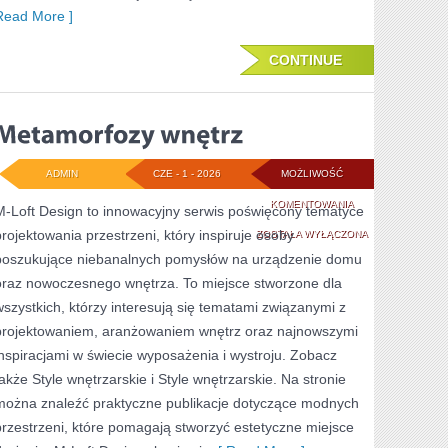
Read More ]
CONTINUE
ADMIN
CZE - 1 - 2026
MOŻLIWOŚĆ
METAMORFOZY
KOMENTOWANIA
M-Loft Design to innowacyjny serwis poświęcony tematyce
projektowania przestrzeni, który inspiruje osoby
WNĘTRZ
ZOSTAŁA WYŁĄCZONA
poszukujące niebanalnych pomysłów na urządzenie domu
oraz nowoczesnego wnętrza. To miejsce stworzone dla
wszystkich, którzy interesują się tematami związanymi z
projektowaniem, aranżowaniem wnętrz oraz najnowszymi
inspiracjami w świecie wyposażenia i wystroju. Zobacz
także Style wnętrzarskie i Style wnętrzarskie. Na stronie
można znaleźć praktyczne publikacje dotyczące modnych
przestrzeni, które pomagają stworzyć estetyczne miejsce