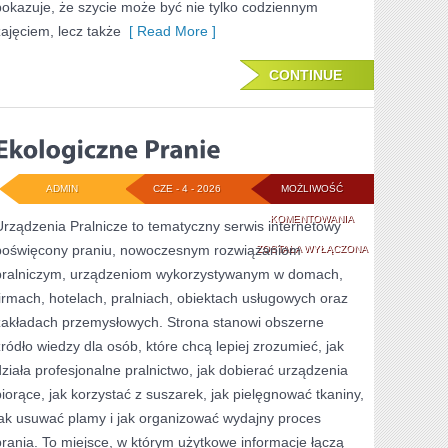
pokazuje, że szycie może być nie tylko codziennym
zajęciem, lecz także
[ Read More ]
CONTINUE
ADMIN
CZE - 4 - 2026
MOŻLIWOŚĆ
EKOLOGICZNE
KOMENTOWANIA
Urządzenia Pralnicze to tematyczny serwis internetowy
poświęcony praniu, nowoczesnym rozwiązaniom
PRANIE
ZOSTAŁA WYŁĄCZONA
pralniczym, urządzeniom wykorzystywanym w domach,
firmach, hotelach, pralniach, obiektach usługowych oraz
zakładach przemysłowych. Strona stanowi obszerne
źródło wiedzy dla osób, które chcą lepiej zrozumieć, jak
działa profesjonalne pralnictwo, jak dobierać urządzenia
piorące, jak korzystać z suszarek, jak pielęgnować tkaniny,
jak usuwać plamy i jak organizować wydajny proces
prania. To miejsce, w którym użytkowe informacje łączą