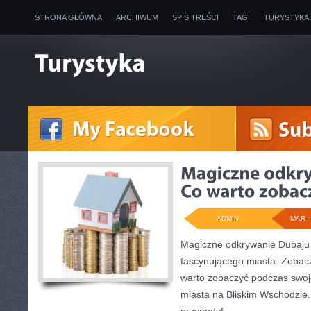
STRONA GŁÓWNA
ARCHIWUM
SPIS TREŚCI
TAGI
TURYSTYKA
ADMIN
MAR - 
Magiczne odkrywanie Dubaju 
fascynującego miasta. Zobacz,
warto zobaczyć podczas swoj
miasta na Bliskim Wschodzie