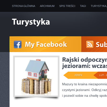
STRONA GŁÓWNA
ARCHIWUM
SPIS TREŚCI
TAGI
TURYSTYKA
ADMIN
LUT - 
Mazury to kraina niezapomni
czystymi jeziorami. Odkryj r
i pozwól sobie na chwilę spok