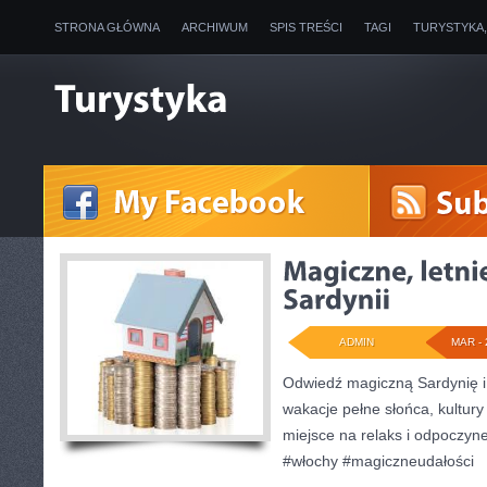
STRONA GŁÓWNA
ARCHIWUM
SPIS TREŚCI
TAGI
TURYSTYKA
ADMIN
MAR - 
Odwiedź magiczną Sardynię 
wakacje pełne słońca, kultury 
miejsce na relaks i odpoczyn
#włochy #magiczneudałości