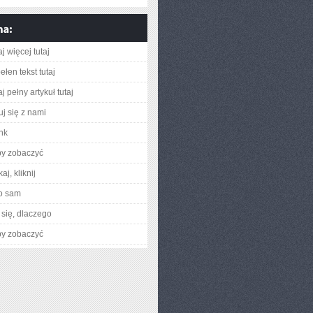
j więcej tutaj
łen tekst tutaj
j pełny artykuł tutaj
uj się z nami
ink
by zobaczyć
aj, kliknij
o sam
się, dlaczego
by zobaczyć