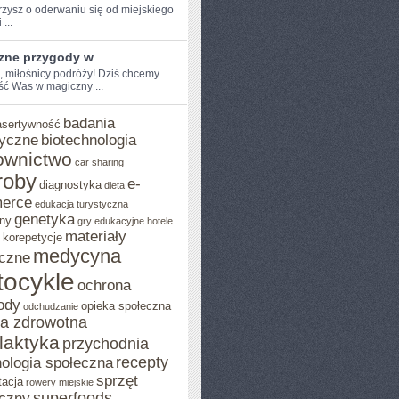
zysz o oderwaniu ​się od miejskiego
 ...
zne przygody w
, miłośnicy ​podróży! Dziś chcemy⁢
ść Was w magiczny ...
badania
asertywność
yczne
biotechnologia
ownictwo
car sharing
roby
e-
diagnostyka
dieta
erce
edukacja turystyczna
genetyka
ny
gry edukacyjne
hotele
materiały
korepetycje
medycyna
czne
ocykle
ochrona
ody
opieka społeczna
odchudzanie
ka zdrowotna
ilaktyka
przychodnia
recepty
ologia społeczna
sprzęt
tacja
rowery miejskie
superfoods
czny