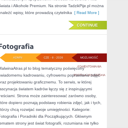
Świata i Alkohole Premium. Na stronie TadzikPije.pl można
znaleźć wpisy, które prowadzą czytelnika
[ Read More ]
CONTINUE
ADMIN
CZE - 6 - 2026
MOŻLIWOŚĆ
FOTOGRAFIA
KOMENTOWANIA
MalwinaAtras.pl to blog tematyczny poświęcony
świadomemu kadrowaniu, cyfrowemu poprawianiu zdjęć
ZOSTAŁA WYŁĄCZONA
oraz projektowaniu graficznemu. To serwis, w której
fascynacja światem kadrów łączy się z inspirującymi
treściami. Strona może zainteresować zarówno osoby,
które dopiero poznają podstawy robienia zdjęć, jak i tych,
którzy chcą rozwijać swoje umiejętności. Kategorie:
Fotografia i Poradniki dla Początkujących. Głównym
tematem strony jest świat fotografii, rozumiana nie tylko