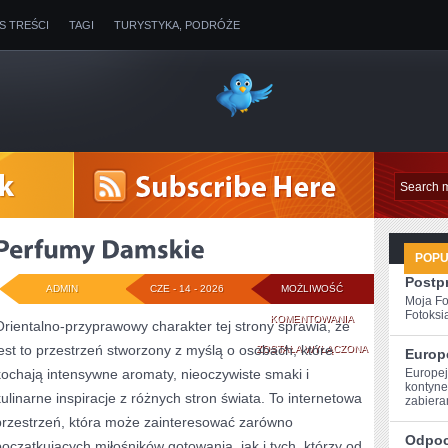
IS TREŚCI
TAGI
TURYSTYKA, PODRÓŻE
POP
Postp
ADMIN
CZE - 14 - 2026
MOŻLIWOŚĆ
Moja Fo
Fotoksią
PERFUMY
KOMENTOWANIA
Orientalno-przyprawowy charakter tej strony sprawia, że
jest to przestrzeń stworzony z myślą o osobach, które
DAMSKIE
ZOSTAŁA WYŁĄCZONA
Europ
kochają intensywne aromaty, nieoczywiste smaki i
Europej
kontynen
kulinarne inspiracje z różnych stron świata. To internetowa
zabiera
przestrzeń, która może zainteresować zarówno
Odpoc
początkujących miłośników gotowania, jak i tych, którzy od