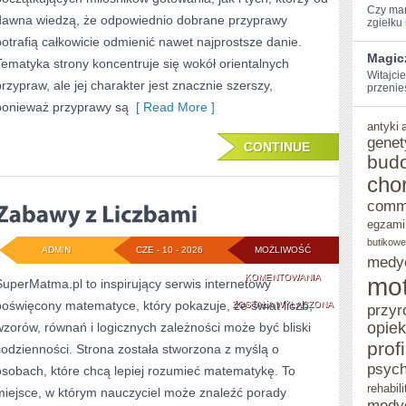
Czy mar
dawna wiedzą, że odpowiednio dobrane przyprawy
zgiełku i
potrafią całkowicie odmienić nawet najprostsze danie.
Magic
Tematyka strony koncentruje się wokół orientalnych
Witajcie
przypraw, ale jej charakter jest znacznie szerszy,
przenie
ponieważ przyprawy są
[ Read More ]
antyki
genet
CONTINUE
bud
cho
comm
egzami
butikowe
ADMIN
CZE - 10 - 2026
MOŻLIWOŚĆ
medy
ZABAWY
KOMENTOWANIA
mot
SuperMatma.pl to inspirujący serwis internetowy
poświęcony matematyce, który pokazuje, że świat liczb,
Z
ZOSTAŁA WYŁĄCZONA
przyr
opie
wzorów, równań i logicznych zależności może być bliski
LICZBAMI
prof
codzienności. Strona została stworzona z myślą o
psych
osobach, które chcą lepiej rozumieć matematykę. To
rehabili
miejsce, w którym nauczyciel może znaleźć porady
medy