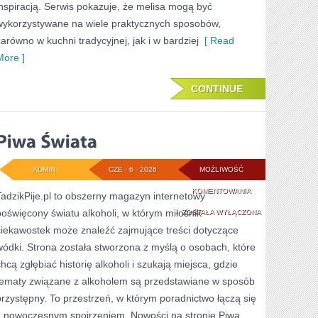
inspiracją. Serwis pokazuje, że melisa mogą być
NALEWKI
wykorzystywane na wiele praktycznych sposobów,
zarówno w kuchni tradycyjnej, jak i w bardziej
[ Read
More ]
CONTINUE
ADMIN
CZE - 6 - 2026
MOŻLIWOŚĆ
PIWA
KOMENTOWANIA
TadzikPije.pl to obszerny magazyn internetowy
poświęcony światu alkoholi, w którym miłośnik
ŚWIATA
ZOSTAŁA WYŁĄCZONA
ciekawostek może znaleźć zajmujące treści dotyczące
wódki. Strona została stworzona z myślą o osobach, które
chcą zgłębiać historię alkoholi i szukają miejsca, gdzie
tematy związane z alkoholem są przedstawiane w sposób
przystępny. To przestrzeń, w którym poradnictwo łączą się
z nowoczesnym spojrzeniem. Nowości na stronie Piwa