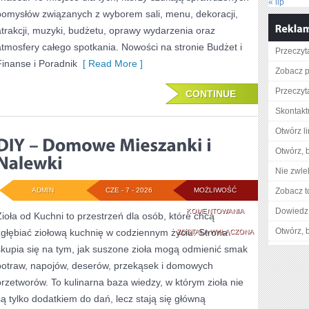
« lip
pomysłów związanych z wyborem sali, menu, dekoracji,
atrakcji, muzyki, budżetu, oprawy wydarzenia oraz
atmosfery całego spotkania. Nowości na stronie Budżet i
Przeczyta
Finanse i Poradnik
[ Read More ]
Zobacz pe
Przeczyta
CONTINUE
Skontakt
Otwórz l
Otwórz, 
Nie zwlek
ADMIN
CZE - 7 - 2026
MOŻLIWOŚĆ
Zobacz t
DIY
Dowiedz 
KOMENTOWANIA
Zioła od Kuchni to przestrzeń dla osób, które chcą
Otwórz, 
zgłębiać ziołową kuchnię w codziennym życiu. Strona
–
ZOSTAŁA WYŁĄCZONA
skupia się na tym, jak suszone zioła mogą odmienić smak
DOMOWE
potraw, napojów, deserów, przekąsek i domowych
MIESZANKI
przetworów. To kulinarna baza wiedzy, w którym zioła nie
I
są tylko dodatkiem do dań, lecz stają się główną