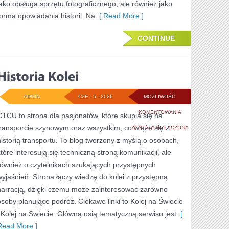
jako obsługa sprzętu fotograficznego, ale również jako
forma opowiadania historii. Na
[ Read More ]
CONTINUE
ADMIN
CZE - 5 - 2026
MOŻLIWOŚĆ
HISTORIA
KOMENTOWANIA
CTCU to strona dla pasjonatów, które skupia się na
transporcie szynowym oraz wszystkim, co wiąże się z
KOLEI
ZOSTAŁA WYŁĄCZONA
historią transportu. To blog tworzony z myślą o osobach,
które interesują się techniczną stroną komunikacji, ale
również o czytelnikach szukających przystępnych
wyjaśnień. Strona łączy wiedzę do kolei z przystępną
narracją, dzięki czemu może zainteresować zarówno
osoby planujące podróż. Ciekawe linki to Kolej na Świecie
i Kolej na Świecie. Główną osią tematyczną serwisu jest
[
Read More ]