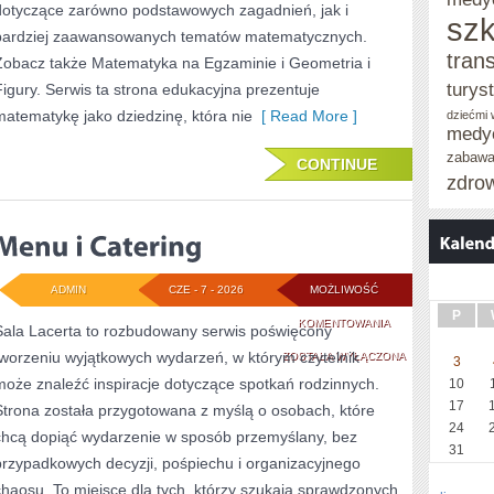
dotyczące zarówno podstawowych zagadnień, jak i
szk
bardziej zaawansowanych tematów matematycznych.
tran
Zobacz także Matematyka na Egzaminie i Geometria i
turys
Figury. Serwis ta strona edukacyjna prezentuje
matematykę jako dziedzinę, która nie
[ Read More ]
dziećmi
medy
zabaw
CONTINUE
zdro
ADMIN
CZE - 7 - 2026
MOŻLIWOŚĆ
P
MENU
KOMENTOWANIA
Sala Lacerta to rozbudowany serwis poświęcony
tworzeniu wyjątkowych wydarzeń, w którym czytelnik
I
ZOSTAŁA WYŁĄCZONA
3
może znaleźć inspiracje dotyczące spotkań rodzinnych.
10
CATERING
17
Strona została przygotowana z myślą o osobach, które
24
chcą dopiąć wydarzenie w sposób przemyślany, bez
31
przypadkowych decyzji, pośpiechu i organizacyjnego
chaosu. To miejsce dla tych, którzy szukają sprawdzonych