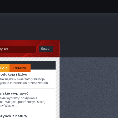
ULAR
RECENT
rodukcja i Edyc
toksiążka – świat fotografiiMoja
żka to internetowa przestrzeń dla ...
ejskie wyprawy:
skie wyprawy: ⁣odkrywanie
tu Witajcie, podróżnicy! Dzisiaj
my Was w ...
zynek z naturą