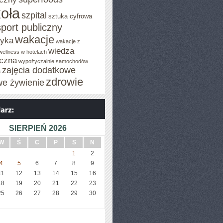
oła
szpital
sztuka cyfrowa
sport publiczny
wakacje
tyka
wakacje z
wiedza
wellness w hotelach
czna
wypożyczalnie samochodów
zajęcia dodatkowe
a
zdrowie
we żywienie
SIERPIEŃ 2026
W
Ś
C
P
S
N
1
2
4
5
6
7
8
9
11
12
13
14
15
16
18
19
20
21
22
23
25
26
27
28
29
30