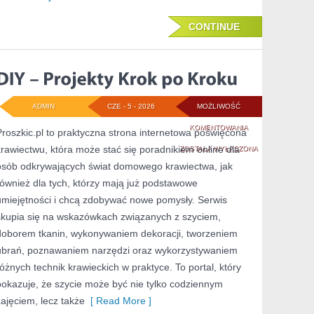
CONTINUE
ADMIN
CZE - 5 - 2026
MOŻLIWOŚĆ
DIY
KOMENTOWANIA
Proszkic.pl to praktyczna strona internetowa poświęcona
krawiectwu, która może stać się poradnikiem online dla
–
ZOSTAŁA WYŁĄCZONA
osób odkrywających świat domowego krawiectwa, jak
PROJEKTY
również dla tych, którzy mają już podstawowe
KROK
umiejętności i chcą zdobywać nowe pomysły. Serwis
PO
skupia się na wskazówkach związanych z szyciem,
doborem tkanin, wykonywaniem dekoracji, tworzeniem
KROKU
ubrań, poznawaniem narzędzi oraz wykorzystywaniem
różnych technik krawieckich w praktyce. To portal, który
pokazuje, że szycie może być nie tylko codziennym
zajęciem, lecz także
[ Read More ]