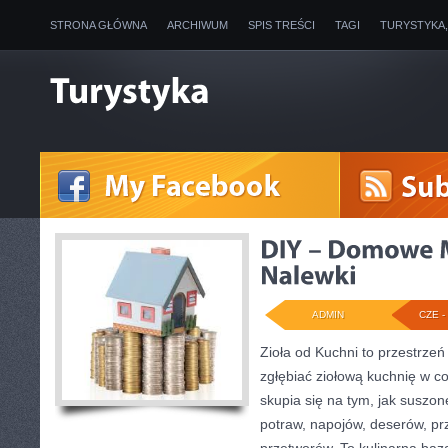
STRONA GŁÓWNA
ARCHIWUM
SPIS TREŚCI
TAGI
TURYSTYKA
ADMIN
CZE - 
Zioła od Kuchni to przestrzeń
zgłębiać ziołową kuchnię w c
skupia się na tym, jak suszo
potraw, napojów, deserów, p