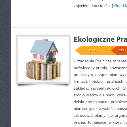
zajęciem, lecz także
[ Read M
ADMIN
CZE - 
Urządzenia Pralnicze to tema
poświęcony praniu, nowocze
pralniczym, urządzeniom wy
firmach, hotelach, pralniach,
zakładach przemysłowych. St
źródło wiedzy dla osób, które 
działa profesjonalne pralnict
piorące, jak korzystać z susz
jak usuwać plamy i jak organ
prania. To miejsce, w którym 