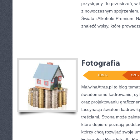
przystępny. To przestrzeń, w 
z nowoczesnym spojrzeniem. 
Świata i Alkohole Premium. Na
znaleźć wpisy, które prowadzą
ADMIN
CZE - 
MalwinaAtras.pl to blog tema
świadomemu kadrowaniu, cyf
oraz projektowaniu graficznem
fascynacja światem kadrów łąc
treściami. Strona może zain
które dopiero poznają podstawy
którzy chcą rozwijać swoje um
Fotografia i Poradniki dla P