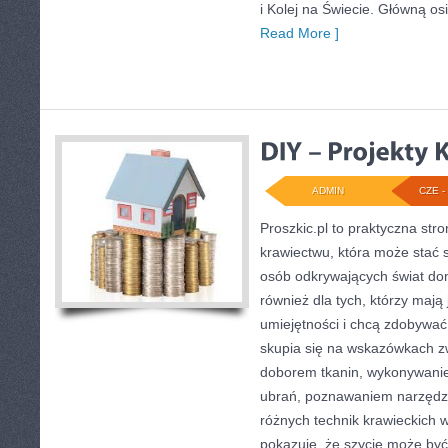
i Kolej na Świecie. Główną os
Read More ]
ADMIN
CZE - 
Proszkic.pl to praktyczna st
krawiectwu, która może stać s
osób odkrywających świat do
również dla tych, którzy maj
umiejętności i chcą zdobywa
skupia się na wskazówkach z
doborem tkanin, wykonywanie
ubrań, poznawaniem narzędz
różnych technik krawieckich w 
pokazuje, że szycie może być