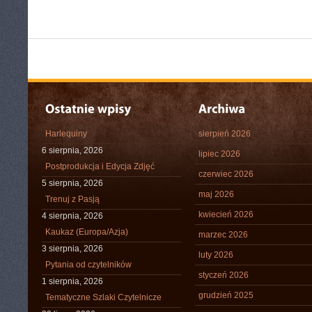
Harlequiny
sierpień 2026
6 sierpnia, 2026
lipiec 2026
Postprodukcja i Edycja Zdjęć
czerwiec 2026
5 sierpnia, 2026
maj 2026
Trenuj z Pasją
kwiecień 2026
4 sierpnia, 2026
Kaukaz (Europa/Azja)
marzec 2026
3 sierpnia, 2026
luty 2026
Pytania od czytelników
styczeń 2026
1 sierpnia, 2026
grudzień 2025
Tematyczne Szlaki Czytelnicze