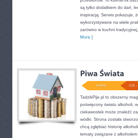
przetworów. To kulinarna baza
są tylko dodatkiem do dań, le
inspiracją. Serwis pokazuje,
wykorzystywane na wiele pra
zarówno w kuchni tradycyjnej, 
More ]
ADMIN
CZE - 
TadzikPije.pl to obszerny ma
poświęcony światu alkoholi, w
ciekawostek może znaleźć zaj
wódki. Strona została stworz
chcą zgłębiać historię alkohol
tematy związane z alkoholem