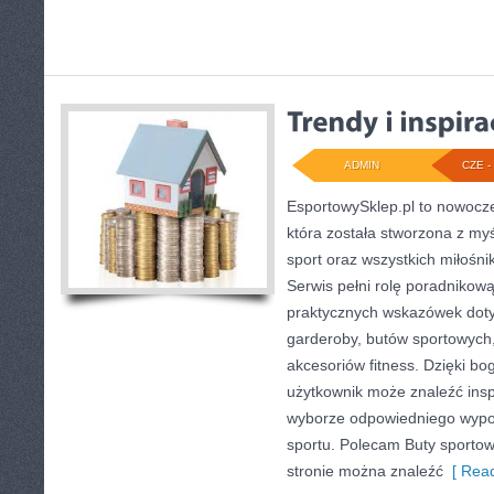
ADMIN
CZE - 
EsportowySklep.pl to nowocze
która została stworzona z my
sport oraz wszystkich miłośni
Serwis pełni rolę poradnikow
praktycznych wskazówek doty
garderoby, butów sportowych,
akcesoriów fitness. Dzięki bog
użytkownik może znaleźć ins
wyborze odpowiedniego wypo
sportu. Polecam Buty sportowe
stronie można znaleźć
[ Read