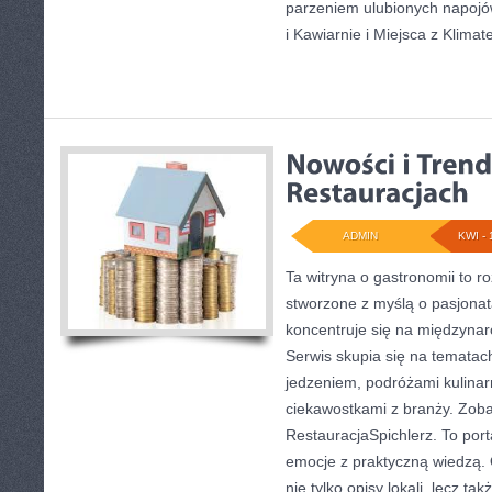
parzeniem ulubionych napojó
i Kawiarnie i Miejsca z Klimat
ADMIN
KWI - 
Ta witryna o gastronomii to 
stworzone z myślą o pasjonat
koncentruje się na międzynar
Serwis skupia się na tematac
jedzeniem, podróżami kulinarn
ciekawostkami z branży. Zobac
RestauracjaSpichlerz. To porta
emocje z praktyczną wiedzą. 
nie tylko opisy lokali, lecz ta