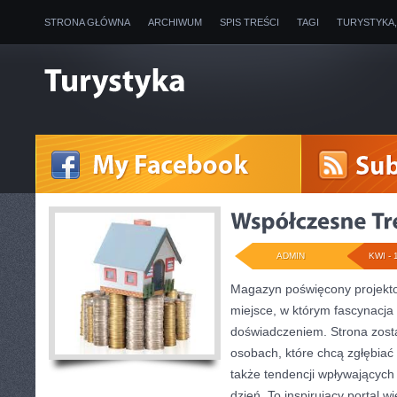
STRONA GŁÓWNA
ARCHIWUM
SPIS TREŚCI
TAGI
TURYSTYKA
ADMIN
KWI - 
Magazyn poświęcony projekto
miejsce, w którym fascynacja 
doświadczeniem. Strona zost
osobach, które chcą zgłębiać 
także tendencji wpływających
dzień. To inspirujący portal 