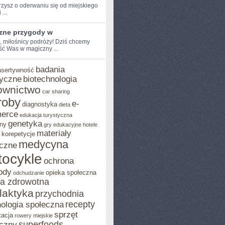
zysz o oderwaniu ​się od miejskiego
 ...
zne przygody w
, miłośnicy ​podróży! Dziś chcemy⁢
ść Was w magiczny ...
badania
asertywność
yczne
biotechnologia
ownictwo
car sharing
roby
e-
diagnostyka
dieta
erce
edukacja turystyczna
genetyka
ny
gry edukacyjne
hotele
materiały
korepetycje
medycyna
czne
ocykle
ochrona
ody
opieka społeczna
odchudzanie
ka zdrowotna
ilaktyka
przychodnia
recepty
ologia społeczna
sprzęt
tacja
rowery miejskie
superfoods
czny