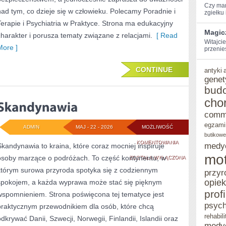
Czy mar
nad tym, co dzieje się w człowieku. Polecamy Poradnie i
zgiełku i
Terapie i Psychiatria w Praktyce. Strona ma edukacyjny
Magic
charakter i porusza tematy związane z relacjami.
[ Read
Witajcie
More ]
przenie
CONTINUE
antyki
genet
bud
cho
comm
egzami
ADMIN
MAJ - 22 - 2026
MOŻLIWOŚĆ
butikowe
SKANDYNAWIA
KOMENTOWANIA
medy
Skandynawia to kraina, które coraz mocniej inspiruje
mot
osoby marzące o podróżach. To część kontynentu, w
ZOSTAŁA WYŁĄCZONA
którym surowa przyroda spotyka się z codziennym
przyr
opie
spokojem, a każda wyprawa może stać się pięknym
prof
wspomnieniem. Strona poświęcona tej tematyce jest
psych
praktycznym przewodnikiem dla osób, które chcą
rehabili
odkrywać Danii, Szwecji, Norwegii, Finlandii, Islandii oraz
medy