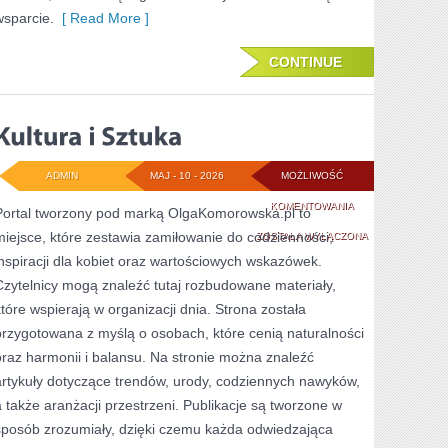
wsparcie.
[ Read More ]
CONTINUE
ADMIN
MAJ - 10 - 2026
MOŻLIWOŚĆ
KULTURA
KOMENTOWANIA
Portal tworzony pod marką OlgaKomorowska.pl to
miejsce, które zestawia zamiłowanie do codzienności,
I
ZOSTAŁA WYŁĄCZONA
inspiracji dla kobiet oraz wartościowych wskazówek.
SZTUKA
Czytelnicy mogą znaleźć tutaj rozbudowane materiały,
które wspierają w organizacji dnia. Strona została
przygotowana z myślą o osobach, które cenią naturalności
oraz harmonii i balansu. Na stronie można znaleźć
artykuły dotyczące trendów, urody, codziennych nawyków,
a także aranżacji przestrzeni. Publikacje są tworzone w
sposób zrozumiały, dzięki czemu każda odwiedzająca