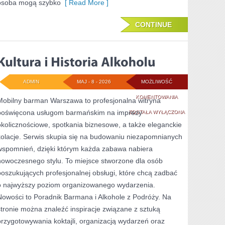
osoba mogą szybko
[ Read More ]
CONTINUE
ADMIN
MAJ - 8 - 2026
MOŻLIWOŚĆ
KULTURA
KOMENTOWANIA
Mobilny barman Warszawa to profesjonalna witryna
poświęcona usługom barmańskim na imprezy
I
ZOSTAŁA WYŁĄCZONA
okolicznościowe, spotkania biznesowe, a także eleganckie
HISTORIA
kolacje. Serwis skupia się na budowaniu niezapomnianych
ALKOHOLU
wspomnień, dzięki którym każda zabawa nabiera
nowoczesnego stylu. To miejsce stworzone dla osób
poszukujących profesjonalnej obsługi, które chcą zadbać
o najwyższy poziom organizowanego wydarzenia.
Nowości to Poradnik Barmana i Alkohole z Podróży. Na
stronie można znaleźć inspiracje związane z sztuką
przygotowywania koktajli, organizacją wydarzeń oraz