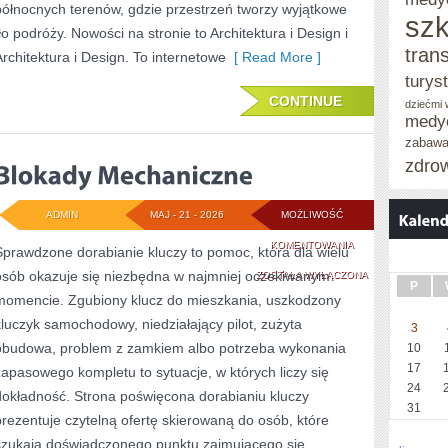
północnych terenów, gdzie przestrzeń tworzy wyjątkowe
szk
tło podróży. Nowości na stronie to Architektura i Design i
tran
Architektura i Design. To internetowe
[ Read More ]
turys
CONTINUE
dziećmi
medy
zabaw
zdro
ADMIN
MAJ - 21 - 2026
MOŻLIWOŚĆ
BLOKADY
KOMENTOWANIA
Sprawdzone dorabianie kluczy to pomoc, która dla wielu
osób okazuje się niezbędna w najmniej oczekiwanym
MECHANICZNE
ZOSTAŁA WYŁĄCZONA
P
momencie. Zgubiony klucz do mieszkania, uszkodzony
kluczyk samochodowy, niedziałający pilot, zużyta
3
obudowa, problem z zamkiem albo potrzeba wykonania
10
17
zapasowego kompletu to sytuacje, w których liczy się
24
dokładność. Strona poświęcona dorabianiu kluczy
31
prezentuje czytelną ofertę skierowaną do osób, które
szukają doświadczonego punktu zajmującego się