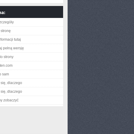
zczegóły
stronę
formacji tutaj
aj pełną wersję
do strony
oten.com
o sam
się, dlaczego
się, dlaczego
by zobaczyć