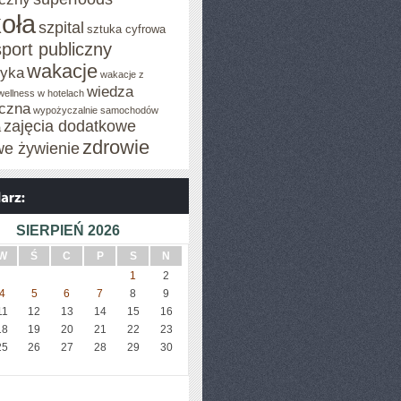
oła
szpital
sztuka cyfrowa
sport publiczny
wakacje
tyka
wakacje z
wiedza
wellness w hotelach
czna
wypożyczalnie samochodów
zajęcia dodatkowe
a
zdrowie
we żywienie
SIERPIEŃ 2026
W
Ś
C
P
S
N
1
2
4
5
6
7
8
9
11
12
13
14
15
16
18
19
20
21
22
23
25
26
27
28
29
30