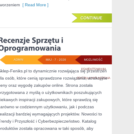
tworzeniem
[ Read More ]
CONTINUE
ADMIN
MAJ - 7 - 2026
MOŻLIWOŚĆ
RECENZJE
KOMENTOWANIA
Sklep-Feniks.pl to dynamicznie rozwijająca się przestrzeń
dla osób, które cenią sprawdzone rozwiązania, atrakcyjne
SPRZĘTU
ZOSTAŁA WYŁĄCZONA
ceny oraz wygodę zakupów online. Strona została
I
przygotowana z myślą o użytkownikach poszukujących
OPROGRAMOWANI
ciekawych inspiracji zakupowych, które sprawdzą się
zarówno w codziennym użytkowaniu, jak i podczas
realizacji bardziej wymagających projektów. Nowości to
Trendy i Przyszłość i Cyberbezpieczeństwo. Katalog
produktów została opracowana w taki sposób, aby