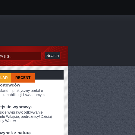
ULAR
RECENT
portowców
oland – praktyczny portal o
i, rehabilitacji i świadomym ...
ejskie wyprawy:
skie wyprawy: ⁣odkrywanie
GIA
tu Witajcie, podróżnicy! Dzisiaj
my Was w ...
zynek z naturą