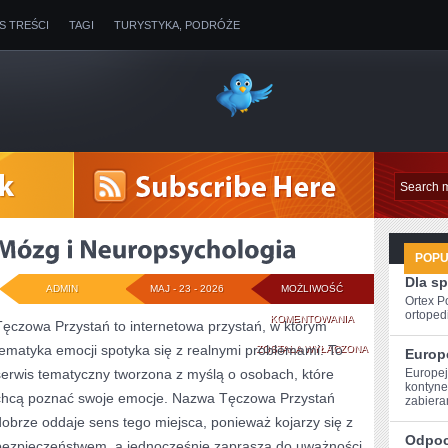
IS TREŚCI
TAGI
TURYSTYKA, PODRÓŻE
POP
Dla s
ADMIN
MAJ - 23 - 2026
MOŻLIWOŚĆ
Ortex P
ortopedi
MÓZG
KOMENTOWANIA
Tęczowa Przystań to internetowa przystań, w którym
tematyka emocji spotyka się z realnymi problemami. To
I
ZOSTAŁA WYŁĄCZONA
Europ
serwis tematyczny tworzona z myślą o osobach, które
Europej
NEUROPSYCHOLO
kontynen
chcą poznać swoje emocje. Nazwa Tęczowa Przystań
zabiera
dobrze oddaje sens tego miejsca, ponieważ kojarzy się z
Odpoc
bezpieczeństwem, a jednocześnie zaprasza do uważności