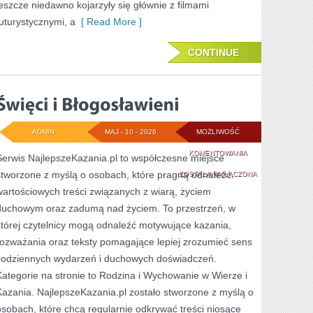
jeszcze niedawno kojarzyły się głównie z filmami
futurystycznymi, a
[ Read More ]
CONTINUE
ADMIN
MAJ - 10 - 2026
MOŻLIWOŚĆ
ŚWIĘCI
KOMENTOWANIA
Serwis NajlepszeKazania.pl to współczesne miejsce
stworzone z myślą o osobach, które pragną odnaleźć
I
ZOSTAŁA WYŁĄCZONA
wartościowych treści związanych z wiarą, życiem
BŁOGOSŁAWIENI
duchowym oraz zadumą nad życiem. To przestrzeń, w
której czytelnicy mogą odnaleźć motywujące kazania,
rozważania oraz teksty pomagające lepiej zrozumieć sens
codziennych wydarzeń i duchowych doświadczeń.
Kategorie na stronie to Rodzina i Wychowanie w Wierze i
Kazania. NajlepszeKazania.pl zostało stworzone z myślą o
osobach, które chcą regularnie odkrywać treści niosące