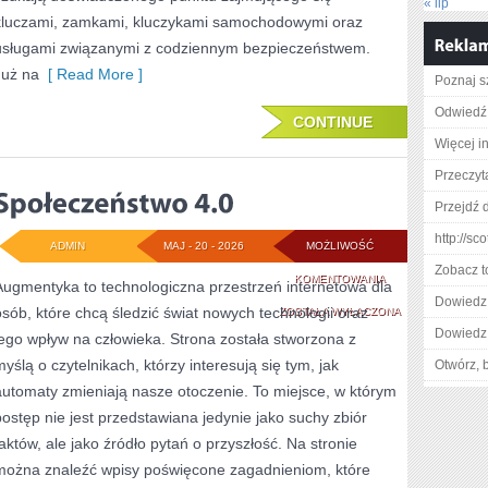
« lip
kluczami, zamkami, kluczykami samochodowymi oraz
usługami związanymi z codziennym bezpieczeństwem.
Już na
[ Read More ]
Poznaj s
Odwiedź 
CONTINUE
Więcej in
Przeczyt
Przejdź 
http://sc
ADMIN
MAJ - 20 - 2026
MOŻLIWOŚĆ
Zobacz t
SPOŁECZEŃSTWO
KOMENTOWANIA
Augmentyka to technologiczna przestrzeń internetowa dla
Dowiedz 
osób, które chcą śledzić świat nowych technologii oraz
4.0
ZOSTAŁA WYŁĄCZONA
Dowiedz 
jego wpływ na człowieka. Strona została stworzona z
myślą o czytelnikach, którzy interesują się tym, jak
Otwórz, 
automaty zmieniają nasze otoczenie. To miejsce, w którym
postęp nie jest przedstawiana jedynie jako suchy zbiór
faktów, ale jako źródło pytań o przyszłość. Na stronie
można znaleźć wpisy poświęcone zagadnieniom, które